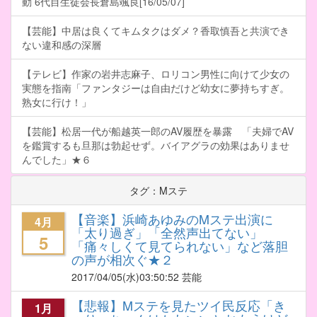
動 6代目生徒会長倉島颯良[16/05/07]
【芸能】中居は良くてキムタクはダメ？香取慎吾と共演でき
ない違和感の深層
【テレビ】作家の岩井志麻子、ロリコン男性に向けて少女の
実態を指南「ファンタジーは自由だけど幼女に夢持ちすぎ。
熟女に行け！」
【芸能】松居一代が船越英一郎のAV履歴を暴露 「夫婦でAV
を鑑賞するも旦那は勃起せず。バイアグラの効果はありませ
んでした」★６
タグ：Mステ
【音楽】浜崎あゆみのMステ出演に
4月
「太り過ぎ」「全然声出てない」
5
「痛々しくて見てられない」など落胆
の声が相次ぐ★２
2017/04/05
(水)03:50:52 芸能
【悲報】Mステを見たツイ民反応「き
1月