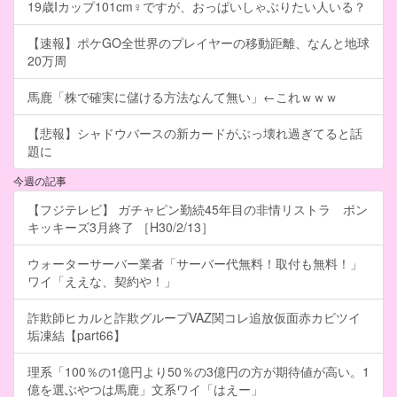
19歳Iカップ101cm♀ですが、おっぱいしゃぶりたい人いる？
【速報】ポケGO全世界のプレイヤーの移動距離、なんと地球
20万周
馬鹿「株で確実に儲ける方法なんて無い」←これｗｗｗ
【悲報】シャドウバースの新カードがぶっ壊れ過ぎてると話
題に
今週の記事
【フジテレビ】 ガチャピン勤続45年目の非情リストラ ポン
キッキーズ3月終了 ［H30/2/13］
ウォーターサーバー業者「サーバー代無料！取付も無料！」
ワイ「ええな、契約や！」
詐欺師ヒカルと詐欺グループVAZ関コレ追放仮面赤カビツイ
垢凍結【part66】
理系「100％の1億円より50％の3億円の方が期待値が高い。1
億を選ぶやつは馬鹿」文系ワイ「はえー」