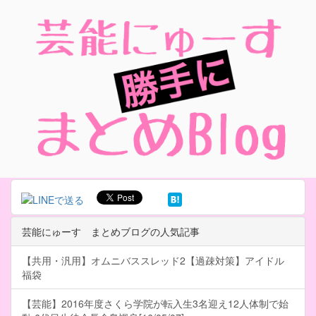
芸能にゅーす まとめブログの人気記事
【共用・汎用】オムニバススレッド2【過疎対策】アイドル
福袋
【芸能】2016年度さくら学院が転入生3名迎え12人体制で始