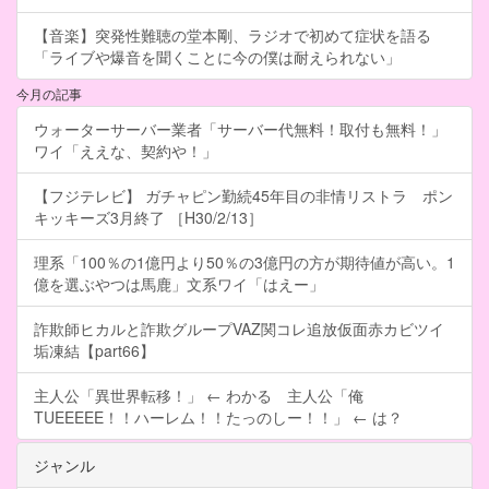
【音楽】突発性難聴の堂本剛、ラジオで初めて症状を語る
「ライブや爆音を聞くことに今の僕は耐えられない」
今月の記事
ウォーターサーバー業者「サーバー代無料！取付も無料！」
ワイ「ええな、契約や！」
【フジテレビ】 ガチャピン勤続45年目の非情リストラ ポン
キッキーズ3月終了 ［H30/2/13］
理系「100％の1億円より50％の3億円の方が期待値が高い。1
億を選ぶやつは馬鹿」文系ワイ「はえー」
詐欺師ヒカルと詐欺グループVAZ関コレ追放仮面赤カビツイ
垢凍結【part66】
主人公「異世界転移！」 ← わかる 主人公「俺
TUEEEEE！！ハーレム！！たっのしー！！」 ← は？
ジャンル