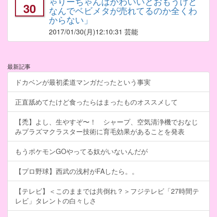
ゃりーちゃんはかわいいとおもうけど
30
なんでベビメタが売れてるのか全くわ
からない」
2017/01/30
(月)12:10:31 芸能
最新記事
ドカベンが最初柔道マンガだったという事実
正直舐めてたけど食ったらはまったものオススメして
【禿】よし、生やすぞ〜！ シャープ、空気清浄機でおなじ
みプラズマクラスター技術に育毛効果があることを発表
もうポケモンGOやってる奴がいないんだが
【プロ野球】西武の浅村がFAしたら。。
【テレビ】＜このままでは共倒れ？＞フジテレビ「27時間テ
レビ」タレントの白々しさ