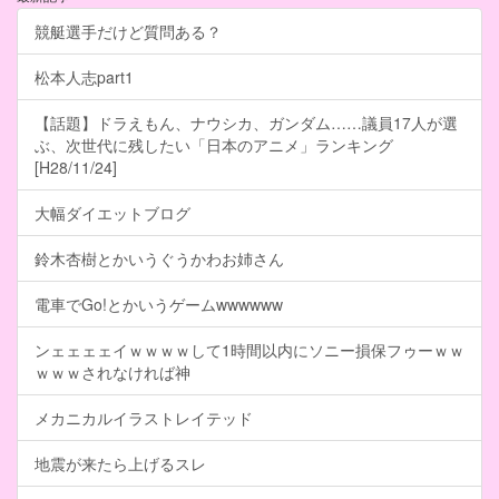
競艇選手だけど質問ある？
松本人志part1
【話題】ドラえもん、ナウシカ、ガンダム……議員17人が選
ぶ、次世代に残したい「日本のアニメ」ランキング
[H28/11/24]
大幅ダイエットブログ
鈴木杏樹とかいうぐうかわお姉さん
電車でGo!とかいうゲームwwwwww
ンェェェェイｗｗｗｗして1時間以内にソニー損保フゥーｗｗ
ｗｗｗされなければ神
メカニカルイラストレイテッド
地震が来たら上げるスレ