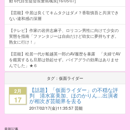
動 6代目生徒会長倉島颯良[16/05/07]
【芸能】中居は良くてキムタクはダメ？香取慎吾と共演でき
ない違和感の深層
【テレビ】作家の岩井志麻子、ロリコン男性に向けて少女の
実態を指南「ファンタジーは自由だけど幼女に夢持ちすぎ。
熟女に行け！」
【芸能】松居一代が船越英一郎のAV履歴を暴露 「夫婦でAV
を鑑賞するも旦那は勃起せず。バイアグラの効果はありませ
んでした」★６
タグ：仮面ライダー
【話題】「仮面ライダー」の不穏な評
2月
判 清水富美加、ほのかりん…出演者
17
が相次ぎ芸能界を去る
2017/02/17
(金)11:35:57 芸能
最新記事