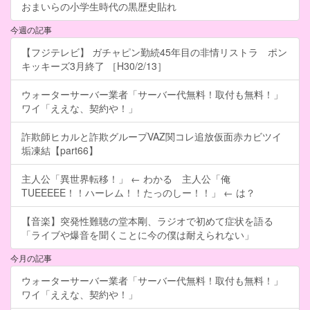
おまいらの小学生時代の黒歴史貼れ
今週の記事
【フジテレビ】 ガチャピン勤続45年目の非情リストラ ポン
キッキーズ3月終了 ［H30/2/13］
ウォーターサーバー業者「サーバー代無料！取付も無料！」
ワイ「ええな、契約や！」
詐欺師ヒカルと詐欺グループVAZ関コレ追放仮面赤カビツイ
垢凍結【part66】
主人公「異世界転移！」 ← わかる 主人公「俺
TUEEEEE！！ハーレム！！たっのしー！！」 ← は？
【音楽】突発性難聴の堂本剛、ラジオで初めて症状を語る
「ライブや爆音を聞くことに今の僕は耐えられない」
今月の記事
ウォーターサーバー業者「サーバー代無料！取付も無料！」
ワイ「ええな、契約や！」