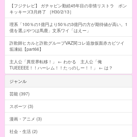
【フジテレビ】 ガチャピン勤続45年目の非情リストラ ポン
キッキーズ3月終了 ［H30/2/13］
理系「100％の1億円より50％の3億円の方が期待値が高い。1
億を選ぶやつは馬鹿」文系ワイ「はえー」
詐欺師ヒカルと詐欺グループVAZ関コレ追放仮面赤カビツイ
垢凍結【part66】
主人公「異世界転移！」 ← わかる 主人公「俺
TUEEEEE！！ハーレム！！たっのしー！！」 ← は？
ジャンル
芸能 (397)
スポーツ (3)
漫画・アニメ (3)
社会・生活 (2)