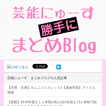
芸能にゅーす まとめブログの人気記事
【共用・汎用】オムニバススレッド2【過疎対策】アイドル
福袋
【芸能】2016年度さくら学院が転入生3名迎え12人体制で始