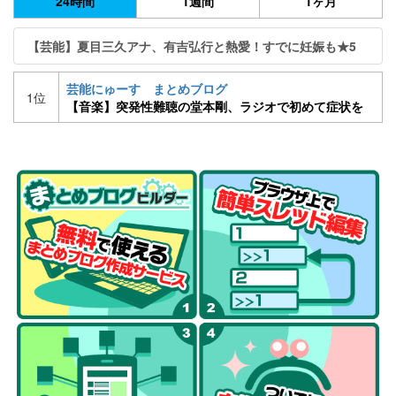
24時間
1週間
1ヶ月
【芸能】夏目三久アナ、有吉弘行と熱愛！すでに妊娠も★5
芸能にゅーす まとめブログ
1位
【音楽】突発性難聴の堂本剛、ラジオで初めて症状を
語る「ライブや爆音を聞くことに今の僕は耐えられな
い」