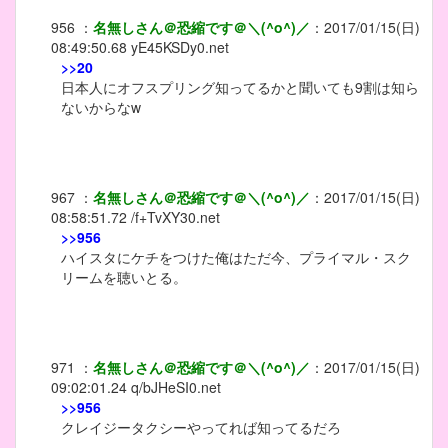
956
：
名無しさん＠恐縮です＠＼(^o^)／
：
2017/01/15(日)
08:49:50.68
yE45KSDy0.net
>>20
日本人にオフスプリング知ってるかと聞いても9割は知ら
ないからなw
967
：
名無しさん＠恐縮です＠＼(^o^)／
：
2017/01/15(日)
08:58:51.72
/f+TvXY30.net
>>956
ハイスタにケチをつけた俺はただ今、プライマル・スク
リームを聴いとる。
971
：
名無しさん＠恐縮です＠＼(^o^)／
：
2017/01/15(日)
09:02:01.24
q/bJHeSI0.net
>>956
クレイジータクシーやってれば知ってるだろ