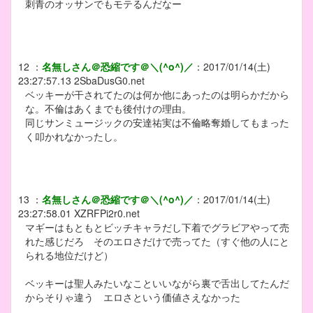
刺青のオッサンでもモテるんだなー
12
：
名無しさん＠恐縮です＠＼(^o^)／
：
2017/01/14(土)
23:27:57.13
2SbaDusG0.net
ベッキーが干されてたのは何か他にあったのは明らかだから
な。不倫はあくまでも後付けの理由。
同じサンミュージックの安達祐実は不倫略奪婚してもまった
く叩かれなかったし。
13
：
名無しさん＠恐縮です＠＼(^o^)／
：
2017/01/14(土)
23:27:58.01
XZRFPi2r0.net
マギーはもともとビッチキャラだし下着でグラビアやって売
れた感じだろ そのエロさだけで売ってた（すぐ他の人にと
られる地位だけど）
ベッキーは聖人みたいなこといいながら裏で舌出してたんだ
からそりゃ違う エロさという価値さえなかった