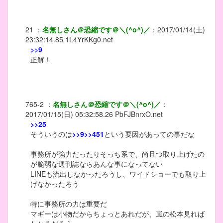
21
：
名無しさん＠恐縮です＠＼(^o^)／
：
2017/01/14(土)
23:32:14.85
1L4YrKKg0.net
>>9
正解！
765-2
：
名無しさん＠恐縮です＠＼(^o^)／
：
2017/01/15(日) 05:32:58.26
PbFJBnrxO.net
>>25
そういうのは
>>9
>>451
という要因があっての事だな
事務所が強力だったりそっち系で、尚且つ取り上げたの
が脆弱な週刊誌ならあんな事になってない
LINEも流出しなかったろうし、ワイドショーでも取り上
げなかったろう
特に事務所の力は重要だ
マギーは小物だからちょっとあれだが、嵐の松本見れば