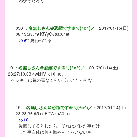
わかるだろう
890
：
名無しさん＠恐縮です＠＼(^o^)／
：
2017/01/15(日)
08:13:33.79
KfYyO6aa0.net
>>9
で終わってる
10
：
名無しさん＠恐縮です＠＼(^o^)／
：
2017/01/14(土)
23:27:10.63
4wkHV1c10.net
ベッキーは気の毒なくらい叩かれたからな
15
：
名無しさん＠恐縮です＠＼(^o^)／
：
2017/01/14(土)
23:28:36.95
cqFDWzoA0.net
>>10
後悔してるとしたら、それはバレた事だけ
した事自体は何も悔やんじゃいないさ