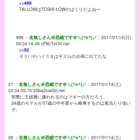
>>499
TAI-LOWはTOSHI-LOWのぱくりだよねー
998
：
名無しさん＠恐縮です＠＼(^o^)／
：
2017/01/15(日)
09:24:18.48
zPt6/TeO0.net
>>52
そういやハイスタはギズムの企画に出てたな
27
：
名無しさん＠恐縮です＠＼(^o^)／
：
2017/01/14(土)
23:34:35.70
2SbaDusG0.net
実際に主婦層に嫌われるのはマギーの方だろう。
24歳のモデルが37歳の中年妻から略奪するのは風当たり強い
ぞ。
28
：
名無しさん＠恐縮です＠＼(^o^)／
：
2017/01/14(土)