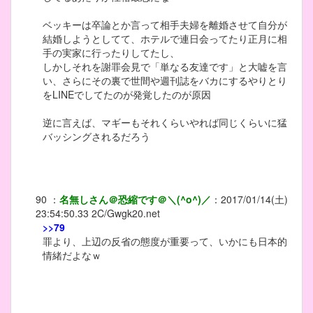
ベッキーは卒論とか言って相手夫婦を離婚させて自分が
結婚しようとしてて、ホテルで連日会ってたり正月に相
手の実家に行ったりしてたし、
しかしそれを謝罪会見で「単なる友達です」と大嘘を言
い、さらにその裏で世間や週刊誌をバカにするやりとり
をLINEでしてたのが発覚したのが原因
逆に言えば、マギーもそれくらいやれば同じくらいに猛
バッシングされるだろう
90
：
名無しさん＠恐縮です＠＼(^o^)／
：
2017/01/14(土)
23:54:50.33
2C/Gwgk20.net
>>79
罪より、上辺の反省の態度が重要って、いかにも日本的
情緒だよなｗ