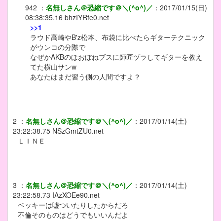
942
：
名無しさん＠恐縮です＠＼(^o^)／
：
2017/01/15(日)
08:38:35.16
bhzIYRfe0.net
>>1
ラウド高崎やB'z松本、布袋に比べたらギターテクニック
がウンコの分際で
なぜかAKBのほおぼねブスに師匠ヅラしてギターを教え
てた横山サンw
あなたはまだ習う側の人間ですよ？
2
：
名無しさん＠恐縮です＠＼(^o^)／
：
2017/01/14(土)
23:22:38.75
NSzGmtZU0.net
ＬＩＮＥ
3
：
名無しさん＠恐縮です＠＼(^o^)／
：
2017/01/14(土)
23:22:58.73
IAzXOEe90.net
ベッキーは嘘ついたりしたからだろ
不倫そのものはどうでもいいんだよ