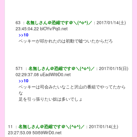
63
：
名無しさん＠恐縮です＠＼(^o^)／
：
2017/01/14(土)
23:45:04.22
blOYv/Pq0.net
>>10
ベッキーが叩かれたのは初動で嘘ついたからだろ
571
：
名無しさん＠恐縮です＠＼(^o^)／
：
2017/01/15(日)
02:29:37.08
uEadWI9D0.net
>>10
ベッキーは司会みたいなこと沢山の番組でやってたから
な
足を引っ張りたい奴は多いでしょ
11
：
名無しさん＠恐縮です＠＼(^o^)／
：
2017/01/14(土)
23:27:53.09
50i59WrD0.net