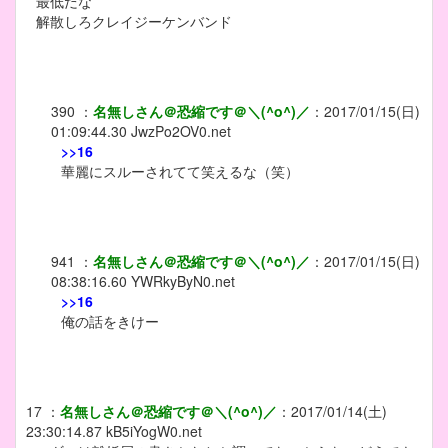
最低だな
解散しろクレイジーケンバンド
390
：
名無しさん＠恐縮です＠＼(^o^)／
：
2017/01/15(日)
01:09:44.30
JwzPo2OV0.net
>>16
華麗にスルーされてて笑えるな（笑）
941
：
名無しさん＠恐縮です＠＼(^o^)／
：
2017/01/15(日)
08:38:16.60
YWRkyByN0.net
>>16
俺の話をきけー
17
：
名無しさん＠恐縮です＠＼(^o^)／
：
2017/01/14(土)
23:30:14.87
kB5iYogW0.net