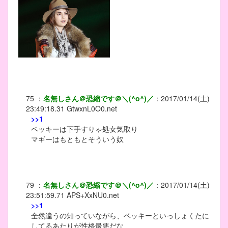
75
：
名無しさん＠恐縮です＠＼(^o^)／
：
2017/01/14(土)
23:49:18.31
GtwxnL0O0.net
>>1
ベッキーは下手すりゃ処女気取り
マギーはもともとそういう奴
79
：
名無しさん＠恐縮です＠＼(^o^)／
：
2017/01/14(土)
23:51:59.71
APS+XxNU0.net
>>1
全然違うの知っていながら、ベッキーといっしょくたに
してるあたりが性格最悪だな