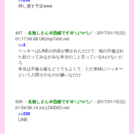
押し通す予定www
407
：
名無しさん＠恐縮です＠＼(^o^)／
：
2017/01/15(日)
01:17:06.68
UKzmp7xh0.net
>>3
ベッキーはLINEの内容が晒されただけで、他の不倫ばれ
た奴だってみながみな本当のこと言っているわけないだ
ろ
本当は不倫も嘘もどうでもよくて、ただ単純にベッキー
という人間そのものが嫌いなだけ
509
：
名無しさん＠恐縮です＠＼(^o^)／
：
2017/01/15(日)
01:54:36.14
zzLLObD0O.net
>>230
LINE