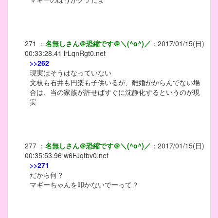
271
：
名無しさん＠恐縮です＠＼(^o^)／
：
2017/01/15(日)
00:33:28.41
lrLqnRgt0.net
>>262
現実はそうはなっていない
文枝も石井も円楽も子供いるが、離婚がからんでない場
合は、当の家族が許せばすぐに沈静化するというのが現
実
277
：
名無しさん＠恐縮です＠＼(^o^)／
：
2017/01/15(日)
00:35:53.96
w6FJqtbv0.net
>>271
だから何？
マギーちゃんを叩かないでーって？