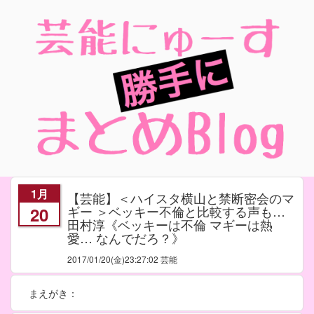
1月
【芸能】＜ハイスタ横山と禁断密会のマ
ギー ＞ベッキー不倫と比較する声も…
20
田村淳《ベッキーは不倫 マギーは熱
愛… なんでだろ？》
2017/01/20
(金)23:27:02 芸能
まえがき：