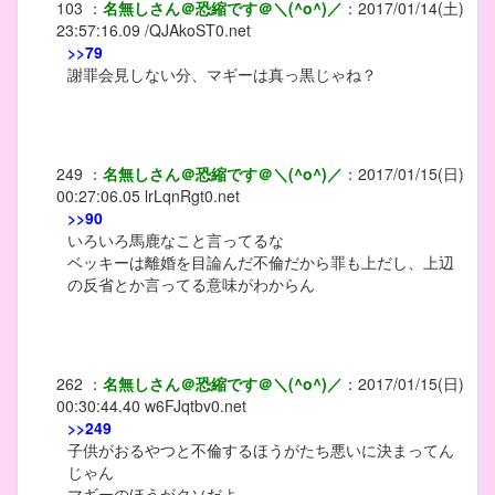
103
：
名無しさん＠恐縮です＠＼(^o^)／
：
2017/01/14(土)
23:57:16.09
/QJAkoST0.net
>>79
謝罪会見しない分、マギーは真っ黒じゃね？
249
：
名無しさん＠恐縮です＠＼(^o^)／
：
2017/01/15(日)
00:27:06.05
lrLqnRgt0.net
>>90
いろいろ馬鹿なこと言ってるな
ベッキーは離婚を目論んだ不倫だから罪も上だし、上辺
の反省とか言ってる意味がわからん
262
：
名無しさん＠恐縮です＠＼(^o^)／
：
2017/01/15(日)
00:30:44.40
w6FJqtbv0.net
>>249
子供がおるやつと不倫するほうがたち悪いに決まってん
じゃん
マギーのほうがクソだよ