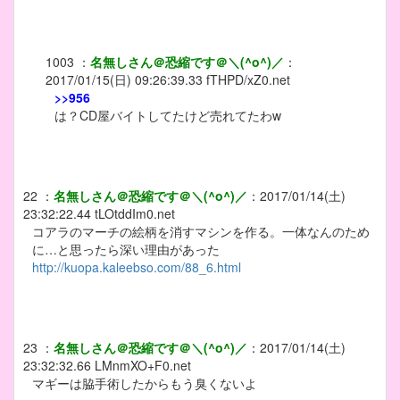
1003
：
名無しさん＠恐縮です＠＼(^o^)／
：
2017/01/15(日) 09:26:39.33
fTHPD/xZ0.net
>>956
は？CD屋バイトしてたけど売れてたわw
22
：
名無しさん＠恐縮です＠＼(^o^)／
：
2017/01/14(土)
23:32:22.44
tLOtddIm0.net
コアラのマーチの絵柄を消すマシンを作る。一体なんのため
に…と思ったら深い理由があった
http://kuopa.kaleebso.com/88_6.html
23
：
名無しさん＠恐縮です＠＼(^o^)／
：
2017/01/14(土)
23:32:32.66
LMnmXO+F0.net
マギーは脇手術したからもう臭くないよ