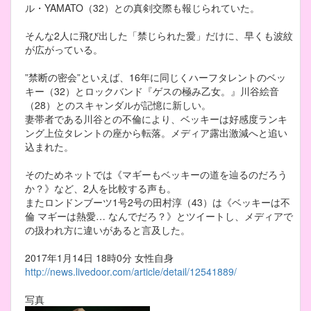
ル・YAMATO（32）との真剣交際も報じられていた。
そんな2人に飛び出した「禁じられた愛」だけに、早くも波紋
が広がっている。
”禁断の密会”といえば、16年に同じくハーフタレントのベッ
キー（32）とロックバンド『ゲスの極み乙女。』川谷絵音
（28）とのスキャンダルが記憶に新しい。
妻帯者である川谷との不倫により、ベッキーは好感度ランキ
ング上位タレントの座から転落。メディア露出激減へと追い
込まれた。
そのためネットでは《マギーもベッキーの道を辿るのだろう
か？》など、2人を比較する声も。
またロンドンブーツ1号2号の田村淳（43）は《ベッキーは不
倫 マギーは熱愛… なんでだろ？》とツイートし、メディアで
の扱われ方に違いがあると言及した。
2017年1月14日 18時0分 女性自身
http://news.livedoor.com/article/detail/12541889/
写真