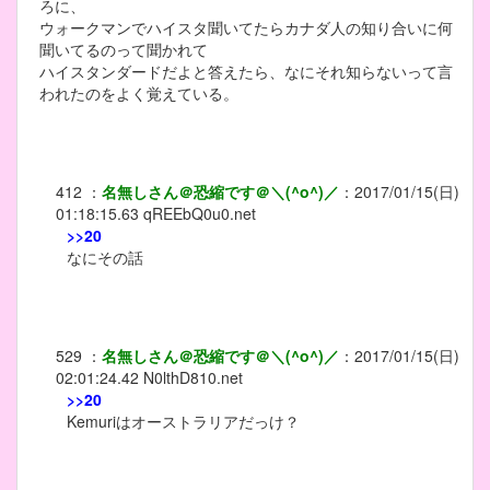
ろに、
ウォークマンでハイスタ聞いてたらカナダ人の知り合いに何
聞いてるのって聞かれて
ハイスタンダードだよと答えたら、なにそれ知らないって言
われたのをよく覚えている。
412
：
名無しさん＠恐縮です＠＼(^o^)／
：
2017/01/15(日)
01:18:15.63
qREEbQ0u0.net
>>20
なにその話
529
：
名無しさん＠恐縮です＠＼(^o^)／
：
2017/01/15(日)
02:01:24.42
N0lthD810.net
>>20
Kemuriはオーストラリアだっけ？