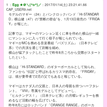
1
：
Egg ★＠＼(^o^)／
：
2017/01/14(土) 23:21:41.66
CAP_USER9.net
モデルのマギー（24）とパンクロックバンド「Hi-STANDAR
D」横山健（47）の”禁断の密会”を、1月13日発売の『FRIDA
Y』が報じた。
記事では、マギーのマンション近くに車を停めた横山が一緒
にマンションに入って行く様子が報じられている。
マギーがMCを務める音楽番組『バズリズム』（日本テレビ
系）での共演を通じて距離を縮め、
横山が猛アタックしたことで昨年8月ごろから交際がスタート
したという。
横山は「Hi-STANDARD」のギターボーカルとして知られ、
ファンから “伝説”と呼ばれるカリスマ的存在。『FRIDAY』
は、彼が妻帯者で2児の父でもあると報じている。
マギーはカナダ人の父親と、日本人の母親を持つハーフタレ
ント。『ViVi』専属モデルとしてデビューし、
『ヒルナンデス！』（日本テレビ系）の月曜レギュラーを務
めるなど活動の幅を広げている。
昨年8月にはロックバンド「ORANGE RANGE」のボーカ