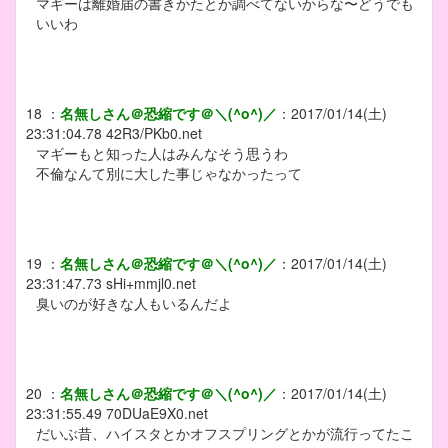
マギーは離婚届の書きかたとか調べてないからな〜どうでも
いいわ
18
：
名無しさん＠恐縮です＠＼(^o^)／
：
2017/01/14(土)
23:31:04.78
42R3/PKb0.net
マギーもと知った人はみんなそう思うわ
不倫なんて別に大した事じゃなかったって
19
：
名無しさん＠恐縮です＠＼(^o^)／
：
2017/01/14(土)
23:31:47.73
sHi+mmjl0.net
臭いのが好きな人もいるんだよ
20
：
名無しさん＠恐縮です＠＼(^o^)／
：
2017/01/14(土)
23:31:55.49
70DUaE9X0.net
だいぶ昔、ハイスタとかオフスプリングとかが流行ってたこ