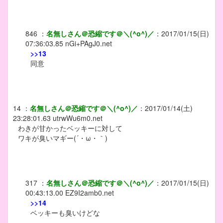
846
：
名無しさん＠恐縮です＠＼(^o^)／
：
2017/01/15(日)
07:36:03.85
nGi+PAgJ0.net
>>13
同意
14
：
名無しさん＠恐縮です＠＼(^o^)／
：
2017/01/14(土)
23:28:01.63
utrwWu6m0.net
わきが甘かったベッキーに対して
ワキが臭いマギー(´・ω・｀)
317
：
名無しさん＠恐縮です＠＼(^o^)／
：
2017/01/15(日)
00:43:13.00
EZ9I2amb0.net
>>14
ベッキーも臭いけどな