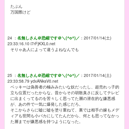
たぶん
万国際けど
24
：
名無しさん＠恐縮です＠＼(^o^)／
：
2017/01/14(土)
23:33:16.10
i7rFjKXL0.net
そりゃあ人によって違うよねなんでも
25
：
名無しさん＠恐縮です＠＼(^o^)／
：
2017/01/14(土)
23:33:58.79
ydxANksV0.net
ベッキーは偽善者の極みみたいな奴だったし、超売れっ子的
立ち位置だったからな。昔からその胡散臭さに反してテレビ
に出まくってるのを苦々しく思ってた層の潜在的な嫌悪感
が、あの件で一気に爆発した感じだろ。
そこからさらに嘘に嘘を塗り重ねて、裏では相手の嫁もメデ
ィアも世間も小バカにしてたんだから、何とも思ってなかっ
た層までが嫌悪感を持つようになった。