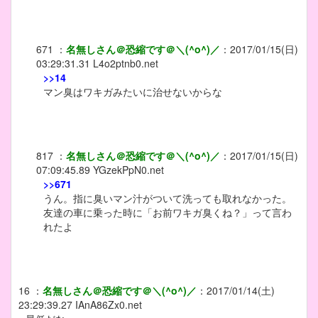
671
：
名無しさん＠恐縮です＠＼(^o^)／
：
2017/01/15(日)
03:29:31.31
L4o2ptnb0.net
>>14
マン臭はワキガみたいに治せないからな
817
：
名無しさん＠恐縮です＠＼(^o^)／
：
2017/01/15(日)
07:09:45.89
YGzekPpN0.net
>>671
うん。指に臭いマン汁がついて洗っても取れなかった。
友達の車に乗った時に「お前ワキガ臭くね？」って言わ
れたよ
16
：
名無しさん＠恐縮です＠＼(^o^)／
：
2017/01/14(土)
23:29:39.27
IAnA86Zx0.net