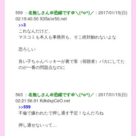
559
：
名無しさん＠恐縮です＠＼(^o^)／
：
2017/01/15(日)
02:19:40.50
X3Ss/xr50.net
>>3
これなんだけど、
マスコミも本人も事務所も、そこ絶対触れないよな
恐ろしい
良い子ちゃんベッキーが裏で客（視聴者）バカにしてた
のが一番の問題点なのに
563
：
名無しさん＠恐縮です＠＼(^o^)／
：
2017/01/15(日)
02:21:56.91
KdkdxpCeO.net
>>559
不倫で嫌われたで押し通す予定！なんだろね
押し通せないって…