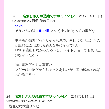
765
：
名無しさん＠恐縮です＠＼(^o^)／
：
2017/01/15(日)
05:32:58.26
PbFJBnrxO.net
>>25
そういうのは
>>9
>>451
という要因があっての事だな
事務所が強力だったりそっち系で、尚且つ取り上げたの
が脆弱な週刊誌ならあんな事になってない
LINEも流出しなかったろうし、ワイドショーでも取り上
げなかったろう
特に事務所の力は重要だ
マギーは小物だからちょっとあれだが、嵐の松本見れば
わかるだろう
26
：
名無しさん＠恐縮です＠＼(^o^)／
：
2017/01/14(土)
23:34:34.00
g+W4VTPW0.net
最低だな横山サケビ