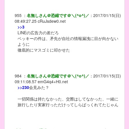
955
：
名無しさん＠恐縮です＠＼(^o^)／
：
2017/01/15(日)
08:49:27.25
cRuJsdew0.net
>>3
LINEの広告力の差だろ
ベッキーの件は、矛先が自社の情報漏洩に目が向かない
ように
徹底的にマスゴミに叩かせた
984
：
名無しさん＠恐縮です＠＼(^o^)／
：
2017/01/15(日)
09:11:08.57
emG4q4+H0.net
>>230
会見みた？
一切関係は持たなかった、交際はしてなかった、一緒に
旅行したり実家行っただけってしらばっくれてたじゃん