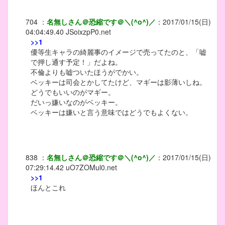
704
：
名無しさん＠恐縮です＠＼(^o^)／
：
2017/01/15(日)
04:04:49.40
JSoixzpP0.net
>>1
優等生キャラの綺麗事のイメージで売ってたのと、「嘘
で押し通す予定！」だよね。
不倫よりも嘘ついたほうがでかい。
ベッキーは司会とかしてたけど、マギーは影薄いしね。
どうでもいいのがマギー。
だいっ嫌いなのがベッキー。
ベッキーは嫌いと言う意味ではどうでもよくない。
838
：
名無しさん＠恐縮です＠＼(^o^)／
：
2017/01/15(日)
07:29:14.42
uO7ZOMul0.net
>>1
ほんとこれ