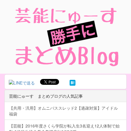
芸能にゅーす まとめブログの人気記事
【共用・汎用】オムニバススレッド2【過疎対策】アイドル
福袋
【芸能】2016年度さくら学院が転入生3名迎え12人体制で始