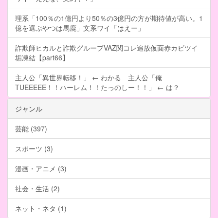
理系「100％の1億円より50％の3億円の方が期待値が高い。1
億を選ぶやつは馬鹿」文系ワイ「はえー」
詐欺師ヒカルと詐欺グループVAZ関コレ追放仮面赤カビツイ
垢凍結【part66】
主人公「異世界転移！」 ← わかる 主人公「俺
TUEEEEE！！ハーレム！！たっのしー！！」 ← は？
ジャンル
芸能 (397)
スポーツ (3)
漫画・アニメ (3)
社会・生活 (2)
ネット・ネタ (1)