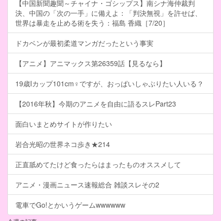
【中国新聞趣聞～チャイナ・ゴシップス】南シナ海仲裁判
決、中国の「次の一手」に備えよ：「判決無視」を許せば、
世界は暴走を止める術を失う：福島 香織［7/20］
ドカベンが最初柔道マンガだったという事実
【アニメ】アニマックス第26359話【見るなら】
19歳Iカップ101cm♀ですが、おっぱいしゃぶりたい人いる？
【2016年秋】今期のアニメを自由に語るスレPart23
面白いまとめサイトが作りたい
岩合光昭の世界ネコ歩き★214
正直舐めてたけど食ったらはまったものオススメして
アニメ・漫画ニュース速報総合 雑談スレその2
電車でGo!とかいうゲームwwwwww