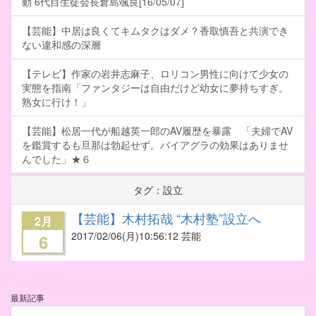
動 6代目生徒会長倉島颯良[16/05/07]
【芸能】中居は良くてキムタクはダメ？香取慎吾と共演でき
ない違和感の深層
【テレビ】作家の岩井志麻子、ロリコン男性に向けて少女の
実態を指南「ファンタジーは自由だけど幼女に夢持ちすぎ。
熟女に行け！」
【芸能】松居一代が船越英一郎のAV履歴を暴露 「夫婦でAV
を鑑賞するも旦那は勃起せず。バイアグラの効果はありませ
んでした」★６
タグ：設立
【芸能】木村拓哉 “木村塾”設立へ
2月
2017/02/06
(月)10:56:12 芸能
6
最新記事