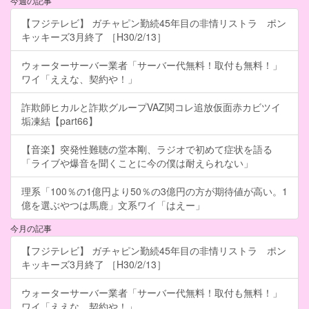
今週の記事
【フジテレビ】 ガチャピン勤続45年目の非情リストラ ポン
キッキーズ3月終了 ［H30/2/13］
ウォーターサーバー業者「サーバー代無料！取付も無料！」
ワイ「ええな、契約や！」
詐欺師ヒカルと詐欺グループVAZ関コレ追放仮面赤カビツイ
垢凍結【part66】
【音楽】突発性難聴の堂本剛、ラジオで初めて症状を語る
「ライブや爆音を聞くことに今の僕は耐えられない」
理系「100％の1億円より50％の3億円の方が期待値が高い。1
億を選ぶやつは馬鹿」文系ワイ「はえー」
今月の記事
【フジテレビ】 ガチャピン勤続45年目の非情リストラ ポン
キッキーズ3月終了 ［H30/2/13］
ウォーターサーバー業者「サーバー代無料！取付も無料！」
ワイ「ええな、契約や！」