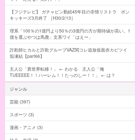
【フジテレビ】 ガチャピン勤続45年目の非情リストラ ポン
キッキーズ3月終了 ［H30/2/13］
理系「100％の1億円より50％の3億円の方が期待値が高い。1
億を選ぶやつは馬鹿」文系ワイ「はえー」
詐欺師ヒカルと詐欺グループVAZ関コレ追放仮面赤カビツイ
垢凍結【part66】
主人公「異世界転移！」 ← わかる 主人公「俺
TUEEEEE！！ハーレム！！たっのしー！！」 ← は？
ジャンル
芸能 (397)
スポーツ (3)
漫画・アニメ (3)