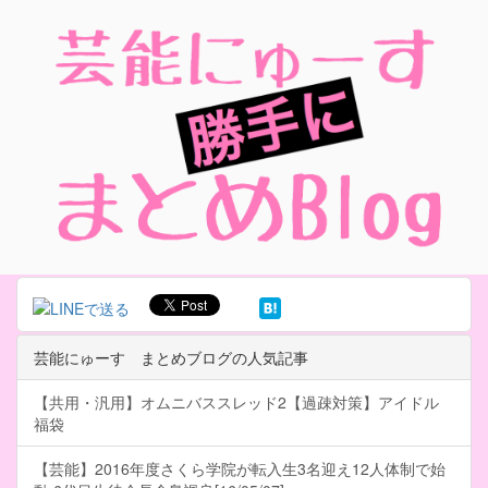
芸能にゅーす まとめブログの人気記事
【共用・汎用】オムニバススレッド2【過疎対策】アイドル
福袋
【芸能】2016年度さくら学院が転入生3名迎え12人体制で始