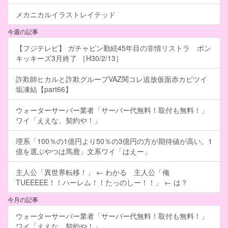
メカニカルイラストレイテッド
今週の記事
【フジテレビ】 ガチャピン勤続45年目の非情リストラ ポン
キッキーズ3月終了 ［H30/2/13］
詐欺師ヒカルと詐欺グループVAZ関コレ追放仮面赤カビツイ
垢凍結【part66】
ウォーターサーバー業者「サーバー代無料！取付も無料！」
ワイ「ええな、契約や！」
理系「100％の1億円より50％の3億円の方が期待値が高い。1
億を選ぶやつは馬鹿」文系ワイ「はえー」
主人公「異世界転移！」 ← わかる 主人公「俺
TUEEEEE！！ハーレム！！たっのしー！！」 ← は？
今月の記事
ウォーターサーバー業者「サーバー代無料！取付も無料！」
ワイ「ええな、契約や！」