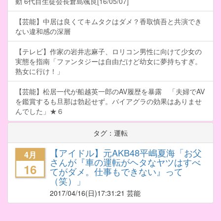
動 6代目生徒会長倉島颯良[16/05/07]
【芸能】中居は良くてキムタクはダメ？香取慎吾と共演でき
ない違和感の深層
【テレビ】作家の岩井志麻子、ロリコン男性に向けて少女の
実態を指南「ファンタジーは自由だけど幼女に夢持ちすぎ。
熟女に行け！」
【芸能】松居一代が船越英一郎のAV履歴を暴露 「夫婦でAV
を鑑賞するも旦那は勃起せず。バイアグラの効果はありませ
んでした」★６
タグ：運転
【アイドル】元AKB48平嶋夏海「お父
4月
さんが『車の運転がヘタなヤツはすべ
16
てがダメ。仕事もできない』って
（笑）」
2017/04/16
(日)17:31:21 芸能