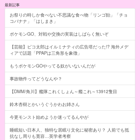
最新記事
お祭りの時しか食べない不思議な食べ物「リンゴ飴」「チョ
コバナナ」「はしまき」
ポケモンGO、対戦や交換の実装はしばらく無いぞ
【芸能】ピコ太郎はイルミナティの広告塔だった!? 海外メデ
ィアで話題「PPAPは三角形を象徴」
もうポケモンGOやってる奴がいないんだが
事故物件ってどうなんや？
【DMM/角川】艦隊これくしょん～艦これ～13912隻目
鈴木杏樹とかいうぐうかわお姉さん
今更モンスト始めようか迷ってるんやが
睡眠短い日本人、独特な居眠り文化に秘密あり？ 人前でも抵
抗なし周りも寛容…英学者考察