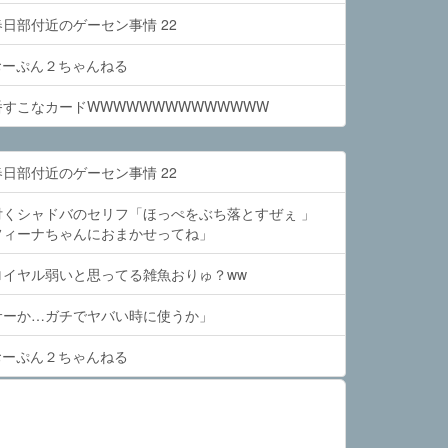
日部付近のゲーセン事情 22
 おーぷん２ちゃんねる
すこなカードWWWWWWWWWWWWWW
日部付近のゲーセン事情 22
付くシャドバのセリフ「ほっぺをぶち落とすぜぇ 」
フィーナちゃんにおまかせってね」
ロイヤル弱いと思ってる雑魚おりゅ？ww
サーか…ガチでヤバい時に使うか」
 おーぷん２ちゃんねる