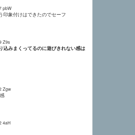
7
pbW
う印象付けはできたのでセーフ
9
Z9s
り込みまくってるのに遊びきれない感は
2
Zgw
感
2
4aH