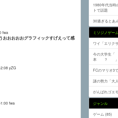
1980年代当
トで話題
30過ぎるとあ
0
fwa
ミソジノゲー
うおおおおおグラフィックすげえって感
ワイ「エリク
今の大学
本 ？ 
42:08
yZG
FCのマリオ3
謎の勢力「大
がんばれゴエ
51:00
fwa
ジャンル
ゲーム (85)