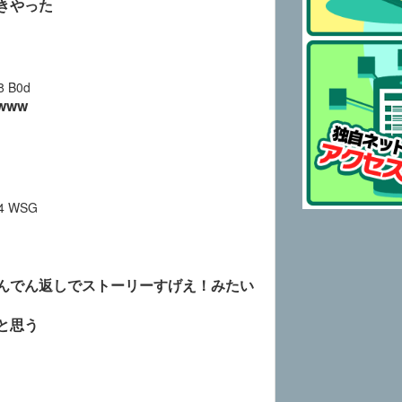
きやった
8
B0d
www
4
WSG
んでん返しでストーリーすげえ！みたい
と思う