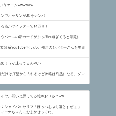
いうゲームwwwwww
ンでオッサンがJCをナンパ
る猫がツイッターで14万ＲＴ
ドウバースの新カードがぶっ壊れ過ぎてると話題に
詐欺師系YouTuberヒカル、俺達のシバターさんを馬鹿
始めようか迷ってるんやが
口だけは序盤から入れるけど攻略は終盤になる」ダン
ロイヤル弱いと思ってる雑魚おりゅ？ww
付くシャドバのセリフ「ほっぺをぶち落とすぜぇ 」
フィーナちゃんにおまかせってね」