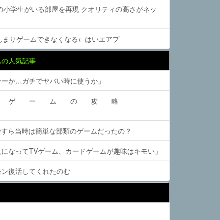
時の小学生がいる部屋を再現 クオリティの高さがネッ
んまりゲームできなくなる←はいエアプ
ムの人気記事
サーか…ガチでヤバい時に使うか」
生「 ゲ ー ム の 攻 略
」
ですら当時は簡単な部類のゲームだったの？
人になってTVゲーム、カードゲームが趣味はキモい」
モン復活してくれたのむ