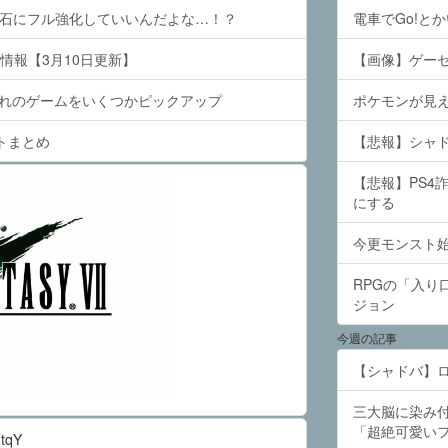
流石にフル強化していいんだよな…！？
電車でGo!とか
情報【3月10日更新】
【画像】ゲーセ
まれのゲームをいくつかピックアップ
ポケモンが見え
トまとめ
【悲報】シャ
【悲報】PS4
にする
今更モンスト
RPGの「入り
ジョン
今週の記事
【シャドバ】
三大脳に染み
「超絶可愛い
tqY