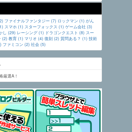
)
ファイナルファンタジー (7)
ロックマン (1)
がん
)
スマホ (1)
スターフォックス (1)
ゲーム会社 (3)
し (29)
レーシング (1)
ドラゴンクエスト (8)
スー
(2)
教育 (1)
マリオ (4)
復刻 (2)
質問ある？ (1)
技術
)
ファミコン (2)
社会 (5)
ム
略厳選A！