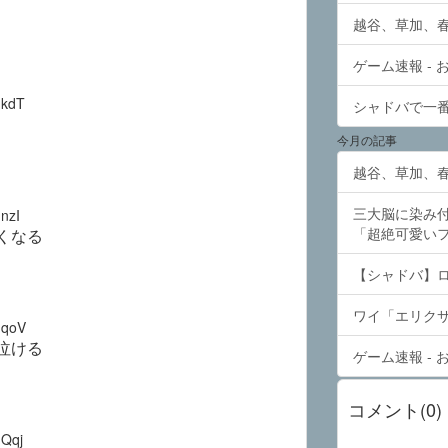
越谷、草加、春
ゲーム速報 -
kdT
シャドバで一番
今月の記事
越谷、草加、春
三大脳に染み
nzI
「超絶可愛い
くなる
【シャドバ】
ワイ「エリク
qoV
泣ける
ゲーム速報 -
コメント(0)
Qqj