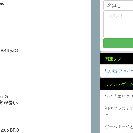
w
39:48
yZG
関連タグ
思い出
ファイ
ミソジノゲー
ワイ「エリク
soG
方が長い
初代プレステ
ろ
ゲームボーイ
42:05
BRO