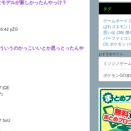
なモデルが新しかったんやっけ？
タグ
ゲームボーイ (2
ばれゴエモン (1
55:42
yZG
思い出 (38)
懐か
パーファミコン 
(3)
ポケモン (1
こういうのかっこいいとか思っとったんや
おすすめサイト
ミソジノゲー
ポケモンGO攻
7
jQE
わ
7
5oU