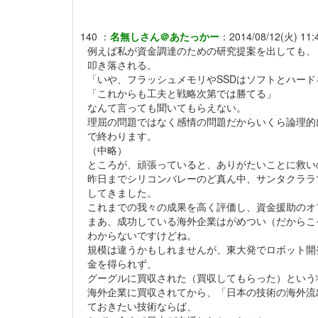
140
：
名無しさん＠あたっかー
：
2014/08/12(火) 11:4
例えば私が資金調達のための研究提案を出しても、
叩き落される。
「いや、フラッシュメモリやSSDはソフトとハー
「これからも工夫と戦略次第では勝てる」
なんて言っても聞いてもらえない。
理屈の問題ではなく感情の問題だからいくら論理的
で終わります。
（中略）
ところが、頑張っていると、ありがたいことに救い
昨日までシリコンバレーのど真ん中、サンタクララ
してきました。
これまでの我々の成果を高く評価し、資金援助のオ
まあ、成功している海外企業はがめつい（だからこ
わからないですけどね。
規模は違うかもしれませんが、東大発でロボット開
金を得られず、
グーグルに買収された（買収してもらった）という
海外企業に買収されてから、「日本の技術の海外流
ておきたい技術ならば、