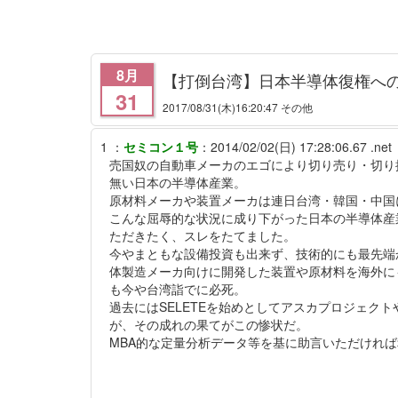
8月
【打倒台湾】日本半導体復権へ
31
2017/08/31
(木)16:20:47 その他
1
：
セミコン１号
：
2014/02/02(日) 17:28:06.67 .net
売国奴の自動車メーカのエゴにより切り売り・切り
無い日本の半導体産業。
原材料メーカや装置メーカは連日台湾・韓国・中国
こんな屈辱的な状況に成り下がった日本の半導体産
ただきたく、スレをたてました。
今やまともな設備投資も出来ず、技術的にも最先端
体製造メーカ向けに開発した装置や原材料を海外に
も今や台湾詣でに必死。
過去にはSELETEを始めとしてアスカプロジェク
が、その成れの果てがこの惨状だ。
MBA的な定量分析データ等を基に助言いただけれ