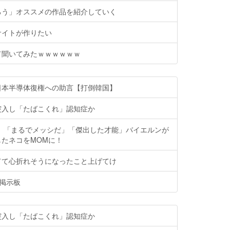
ろう」オススメの作品を紹介していく
サイトが作りたい
て聞いてみたｗｗｗｗｗｗ
日本半導体復権への助言【打倒韓国】
突入し「たばこくれ」認知症か
猫】「まるでメッシだ」「傑出した才能」バイエルンが
たネコをMOMに！
てて心折れそうになったこと上げてけ
h掲示板
突入し「たばこくれ」認知症か