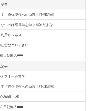
新記事
日本半導体復権への助言【打倒韓国】
りないのは経営学を学ぶ精神だよな
書利用ビジネス
R経営教エロ下さい
在日朝鮮人■■■
気記事
ルオブミー経営学
日本半導体復権への助言【打倒韓国】
＠2ch掲示板
在日朝鮮人■■■