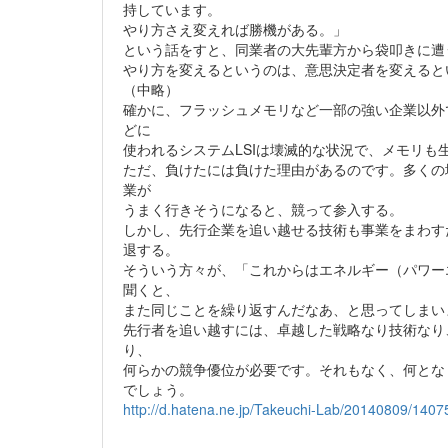
持しています。
やり方さえ変えれば勝機がある。」
という話をすと、同業者の大先輩方から袋叩きに遭
やり方を変えるというのは、意思決定者を変えると
（中略）
確かに、フラッシュメモリなど一部の強い企業以外
どに
使われるシステムLSIは壊滅的な状況で、メモリも
ただ、負けたには負けた理由があるのです。多くの
業が
うまく行きそうになると、競って参入する。
しかし、先行企業を追い越せる技術も事業をまわす
退する。
そういう方々が、「これからはエネルギー（パワー
聞くと、
また同じことを繰り返すんだなあ、と思ってしまい
先行者を追い越すには、卓越した戦略なり技術なり
り、
何らかの競争優位が必要です。それもなく、何とな
でしょう。
http://d.hatena.ne.jp/Takeuchi-Lab/20140809/140