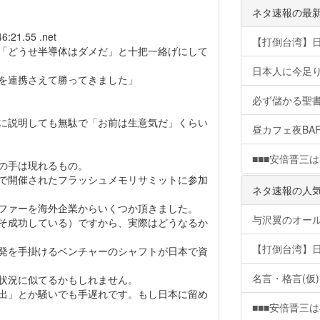
ネタ速報の最
6:21.55 .net
【打倒台湾】
「どうせ半導体はダメだ」と十把一絡げにして
日本人に今足
ドを連携さえて勝ってきました」
必ず儲かる聖
に説明しても無駄で「お前は生意気だ」くらい
昼カフェ夜BA
■■■安倍晋三は
の手は現れるもの。
で開催されたフラッシュメモリサミットに参加
ネタ速報の人
ファーを海外企業からいくつか頂きました。
与沢翼のオー
そ成功している）ですから、実際はどうなるか
【打倒台湾】
発を手掛けるベンチャーのシャフトが日本で資
名言・格言(仮)
状況に似てるかもしれません。
出」とか騒いでも手遅れです。もし日本に留め
■■■安倍晋三は