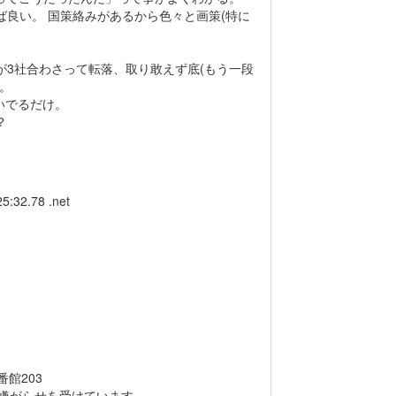
良い。 国策絡みがあるから色々と画策(特に
が3社合わさって転落、取り敢えず底(もう一段
。
いでるだけ。
？
5:32.78 .net
館203
嫌がらせを受けています。