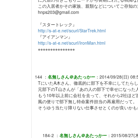
この入居者かその家族、親類などについてご存知の
hnps203@gmail.com
『スタートレック』
http://s-at-e.net/scurl/StarTrek.html
『アイアンマン』
http://s-at-e.net/scurl/IronMan.html
※※※※※※※※※※※※※※※
144
：
名無しさん＠あたっかー
：
2014/09/28(日) 08:5
TにいたA木さん、徹底的に部下を不幸にしてたら
元部下のT山さんが「あの人の部下で幸せになった
もう10年以上前に会社を去って、それから2社ほど
風の便りで部下無し特命案件担当の再雇用だって。
そうゆう当たり障りない仕事させとくのが良いかも
184-2
：
名無しさん＠あたっかー
：
2015/08/27(木