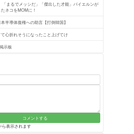
猫】「まるでメッシだ」「傑出した才能」バイエルンが
たネコをMOMに！
日本半導体復権への助言【打倒韓国】
てて心折れそうになったこと上げてけ
h掲示板
から表示されます