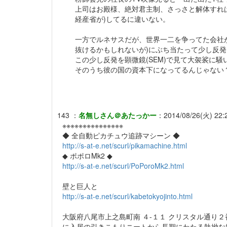
上司はお殿様、絶対君主制、さっさと解体すれば
経産省が)してるに違いない。
一方でルネサスだが、世界一二を争ってた会社
抜けるかもしれないが)にぶち当たって少し反発
この少し反発を顕微鏡(SEM)で見て大袈裟に騒
そのうち彼の国の資本下になってるんじゃない
143
：
名無しさん＠あたっかー
：
2014/08/26(火) 22:2
※※※※※※※※※※※※※※※
◆ 全自動ピカチュウ追跡マシーン ◆
http://s-at-e.net/scurl/pikamachine.html
◆ ポポロMk2 ◆
http://s-at-e.net/scurl/PoPoroMk2.html
壁と巨人と
http://s-at-e.net/scurl/kabetokyojinto.html
大阪府八尾市上之島町南 ４-１１ クリスタル通り２番
に入居の引きこもりニートから長期にわたる執拗な