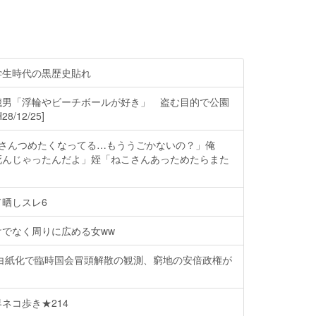
学生時代の黒歴史貼れ
歳男「浮輪やビーチボールが好き」 盗む目的で公園
/12/25]
こさんつめたくなってる…もううごかないの？」俺
死んじゃったんだよ」姪「ねこさんあっためたらまた
晒しスレ6
でなく周りに広める女ww
計白紙化で臨時国会冒頭解散の観測、窮地の安倍政権が
ネコ歩き★214