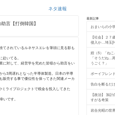
ネタ速報
最新記事
の助言【打倒韓国】
おまいらの小
【社会】２７
侵入か…埼玉[H28
捨てされているルネサスエレを筆頭に見る影も
姪（5）「ね
に赴いてる。
「そうだね…
業に対して、経営学を究めた皆様から助言をい
うごく？」
から3周遅れとなった半導体製造。日本の半導
ボーイフレンド
も販売する事で優位性を保ってきた関連メーカ
告白を断るだけ
トやミライプロジェクトで税金を投入してきた
【政治】 加
ば幸いです。
すがる奇策
岩合光昭の世界