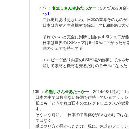
177
：
名無しさん＠あたっかー
：
2015/02/20(金) 
>>1
これ絶対ありえないわ。日本の業界そのものが
日本は素材と生産機材を輸出してLSI開発は大
それでいいと完全に判断し国内のLSIシェアが飽
日本は世界のLSIシェアは5~10％に下がった
割のシェアを持ってる
エルピーダ然り内需のLSI市場が飽和してルネ
産して素材と機材を売るだけのモデルになった
139
：
名無しさん＠あたっかー
：
2014/08/12(火) 11:4
日本の中では数少ない好調を維持しているフラッシ
私にも「どうすれば日本のエレクトロニクスが復活
す。
そういう時に、「日本の半導体がダメなわけではな
ではなく、
単にやり方が悪かっただけ。現に、東芝のフラッシ