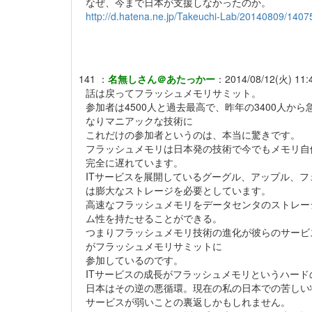
なぜ、今まで日本が支援しなかったのか。
http://d.hatena.ne.jp/Takeuchi-Lab/20140809/140
141
：
名無しさん＠あたっかー
：
2014/08/12(火) 11:4
話は戻ってフラッシュメモリサミット。
参加者は4500人と過去最高で、昨年の3400人か
なりマニアックな技術に
これだけの参加者というのは、本当に驚きです。
フラッシュメモリは日本発の技術で今でもメモリ自
完全に遅れています。
ITサービスを展開しているグーグル、アップル、
は膨大なストレージを必要としています。
高速なフラッシュメモリをデータセンタのストレー
ム性を持たせることができる。
つまりフラッシュメモリ技術の進化が彼らのサービ
がフラッシュメモリサミットに
参加しているのです。
ITサービスの成長がフラッシュメモリというハー
日本はその逆の悪循環。現在の私の日本での苦しい
サービスが弱いことの裏返しかもしれません。