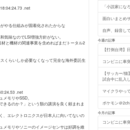
「小説家にな
18:04:24.73 .net
面白いまとめ
安がやる仕組みが固着化されたからな
自声、録音し
和気味なのでLSI増強方針がない。
今週の記事
が素材と機材の関連事業を含めればまだトータル2
【打倒台湾】
サスくらいしか必要なくなって完全な海外委託生
コンビニに車
【サッカー/
試合中に乱入し
マイクラやっ
0:24.53 .net
ュメモリやSSD。
ポケモン＠2c
できるのか？」という類の講演を良く頼まれま
今月の記事
く、エレクトロニクスが日本人に向いてないの
コンビニに車
ュメモリやソニーのイメージセンサは好調を維