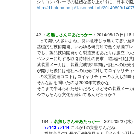
シリコンバレーでの猛烈な盛り上がりに、日本で悩
http://d.hatena.ne.jp/Takeuchi-Lab/20140809/140
142
：
名無しさん＠あたっかー
：
2014/08/17(日) 18:1
Tって濃い人多いよね。良い意味じゃ無くて悪い意
基礎的な技術開発、いわゆる研究所で働く頭脳プレ
でも、製品技術開発から製造技術あたりは腹立つ人
ベンダーに対する取引特殊性の要求、継続評価は共
某装置メーカは、装置完成後2年間は他社への販売
が開けた後には他社への販売に対してロイヤリティ
Tの装置調達コストはロイヤリティーの収入も加味
そんな話を聞いたのは2000年前後かな。
そこまで牛耳られたせいだろうけどその装置メーカ
今でもそんな文化が続いてるんだろうか？
184
：
名無しさん＠あたっかー
：
2015/08/27(木) 
>>142
>>144
これがTの実態なんだね。
粉飾会見の社長のTV映像見ると「出た出たT