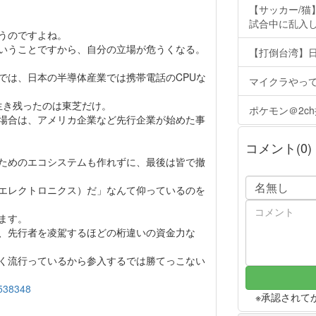
【サッカー/
試合中に乱入し
うのですよね。
いうことですから、自分の立場が危うくなる。
【打倒台湾】
では、日本の半導体産業では携帯電話のCPUな
マイクラやっ
生き残ったのは東芝だけ。
ポケモン＠2c
場合は、アメリカ企業など先行企業が始めた事
コメント(0)
ためのエコシステムも作れずに、最後は皆で撤
エレクトロニクス）だ」なんて仰っているのを
ます。
、先行者を凌駕するほどの桁違いの資金力な
く流行っているから参入するでは勝てっこない
7538348
※承認されて