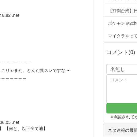
【打倒台湾】
18.82 .net
ポケモン＠2c
マイクラやっ
コメント(0)
￣￣￣￣￣￣￣
また、とんだ糞スレですな〜
＿＿＿＿＿
※承認されて
36.05 .net
】 【何と、以下全て嘘】
ネタ速報の最