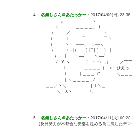
4
：
名無しさん＠あたっかー
：
2017/04/09(日) 23:35:
,; ⌒ ⌒ ⌒ ヽ
（ ＿＿＿＿_ )
（ ／ ヽ
（ ｌ ⌒ ⌒ヽ
（ ヽ , ―― ､ , ―‐‐､
（ 〉=| ( ・ ) |⌒| ( ・ ) |
（ | ー―‐' ヽ ―‐'
ヾ（6 ヽ ( :::::） ､） ／￣￣
ｌ ＿＿＿＿_) ＜ ひえっ、こりゃ
ｌ ( ＿＿＿ヾ' ＼＿＿＿＿
| ヽ ＿＿＿＿_ノ
＿＿／ヽ＼ | ｌ＼＿
￣ ＼ λヽ / .|
5
：
名無しさん＠あたっかー
：
2017/04/11(火) 00:22:
【反日勢力が不都合な安部を貶める為に流したデマ