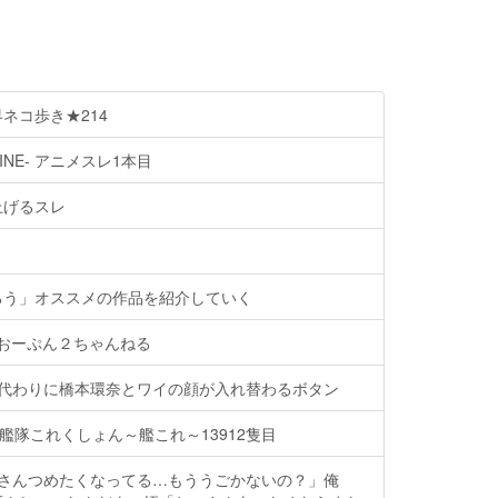
ネコ歩き★214
INE- アニメスレ1本目
上げるスレ
ろう」オススメの作品を紹介していく
- おーぷん２ちゃんねる
る代わりに橋本環奈とワイの顔が入れ替わるボタン
】艦隊これくしょん～艦これ～13912隻目
こさんつめたくなってる…もううごかないの？」俺