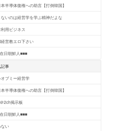
日本半導体復権への助言【打倒韓国】
りないのは経営学を学ぶ精神だよな
書利用ビジネス
R経営教エロ下さい
在日朝鮮人■■■
気記事
ルオブミー経営学
日本半導体復権への助言【打倒韓国】
＠2ch掲示板
在日朝鮮人■■■
わない