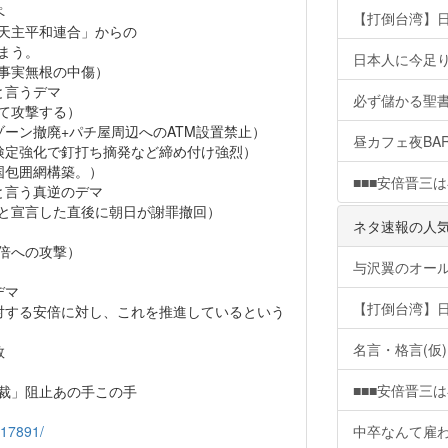
ペ
【打倒台湾】
天主平和連合」からの
まう。
日本人に今足
事実無根の中傷）
と言うデマ
必ず儲かる聖
て攻撃する）
ーン撤廃+パチ屋周辺へのATM設置禁止）
昼カフェ夜BA
検定強化で釘打ち摘発など締め付け強烈）
国包囲網構築。）
■■■安倍晋三は
と言う真逆のデマ
と宣言した直後に朝日が謝罪撤回）
ネタ速報の人
倍への攻撃）
与沢翼のオー
デマ
【打倒台湾】
対する安倍に対し、これを推進しているという
名言・格言(仮)
数
■■■安倍晋三は
裁」阻止あの手この手
917891/
中卒なんて雇