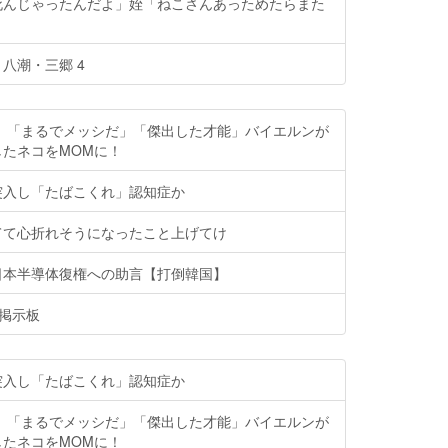
死んじゃったんだよ」姪「ねこさんあっためたらまた
八潮・三郷 4
猫】「まるでメッシだ」「傑出した才能」バイエルンが
たネコをMOMに！
突入し「たばこくれ」認知症か
てて心折れそうになったこと上げてけ
日本半導体復権への助言【打倒韓国】
h掲示板
突入し「たばこくれ」認知症か
猫】「まるでメッシだ」「傑出した才能」バイエルンが
たネコをMOMに！