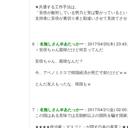
★共通する工作手法は、
「安倍が敵対している勢力と実は繋がっているとい
支持者に安倍が裏切り者と勘違いさせて見捨てさせ
6
：
名無しさん＠あたっかー
：
2017/04/20(木) 23:43:
＞安倍ちゃん親韓だけど何言ってんだ
安倍ちゃん、親韓なんだ？
今、アベノミクスで韓国経済が死亡寸前だけどｗｗ
とんだ友人もったな、韓国もｗ
7
：
名無しさん＠あたっかー
：
2017/04/21(金) 02:00:
この国はある意味では北朝鮮以上の国民を騙す国家
★★★★政治家・マスゴミ・が隠す日本の真実！★