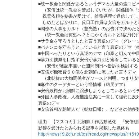
■統一教会と関係があるというデマと大量の壷コピ
（安倍は統一教会を警戒していたが、関係団体「
祝電依頼を秘書が受けて、雑務処理で返信してし
しめたとばかりに、反日工作員は安倍をカルトと
■閣僚の人事をカルト（慧光塾）のお告げで決めた
（統一教会は何処へ？とにかくカルトと結び付け
■サラ金を守ろうとしたと言う真逆のデマ（グレーゾ
■パチンコを守ろうとしていると言う真逆のデマ（
■中国べったりという真逆のデマ（印豪と組んで中
■暴力団撲滅を目指す安倍が暴力団と癒着している
（安倍が嘘記事書いた週間朝日へ告訴を検討する
■安倍が機密費５０億を北朝鮮に流したと言うデマ
（北朝鮮の大物関係者がソースと判明、つまり安
■麻生のクーデターという怪情報（結局デマ）
■安倍政権が北朝鮮に譲歩しようとしているという
■外国人参政権、人権擁護法案に一貫して強硬に反
真逆のデマ
■安倍首相が朝鮮人だ（朝鮮日報）、などその他多
理由：【マスコミ】北朝鮮工作活動激化 「安倍総
影響を受けたとみられる記事を掲載した媒体も
http://news19.2ch.net/test/read.cgi/newsplus/1151