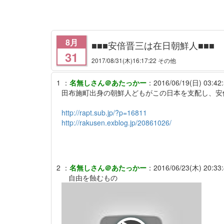
8月
■■■安倍晋三は在日朝鮮人■■■
31
2017/08/31
(木)16:17:22 その他
1
：
名無しさん＠あたっかー
：
2016/06/19(日) 03:42:
田布施町出身の朝鮮人どもがこの日本を支配し、安
http://rapt.sub.jp/?p=16811
http://rakusen.exblog.jp/20861026/
2
：
名無しさん＠あたっかー
：
2016/06/23(木) 20:33:
自由を蝕むもの