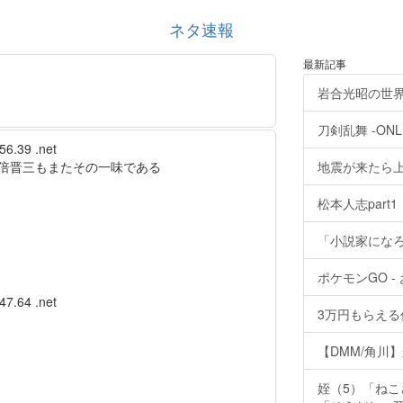
ネタ速報
最新記事
岩合光昭の世界
刀剣乱舞 -ONL
56.39 .net
倍晋三もまたその一味である
地震が来たら
松本人志part1
「小説家にな
ポケモンGO 
47.64 .net
3万円もらえ
【DMM/角川
姪（5）「ね