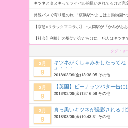
キツネとタヌキってライバル的扱いされてるけど完
路線バスで寄り道の旅 「横浜駅〜よこはま動物園〜
【京急×リラックマコラボ】上大岡駅が「かみがお
【社会】利根川の堤防が穴だらけに 犯人はキツネ
タグ：き
キツネがくしゃみをしたってね
3月
ォ・・・
9
2018/03/09
(金)13:38:05 その他
【英国】ピーナッツバター缶に
3月
2018/03/09
(金)13:16:58 その他
9
真っ黒いキツネが撮影される 北
3月
2018/03/09
(金)10:43:31 その他
9