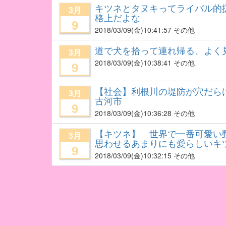
キツネとタヌキってライバル的
3月
格上だよな
9
2018/03/09
(金)10:41:57 その他
道で犬を拾って連れ帰る、よく
3月
2018/03/09
(金)10:38:41 その他
9
【社会】利根川の堤防が穴だら
3月
古河市
9
2018/03/09
(金)10:36:28 その他
【キツネ】 世界で一番可愛い
3月
思わせるあまりにも愛らしいキ
9
2018/03/09
(金)10:32:15 その他