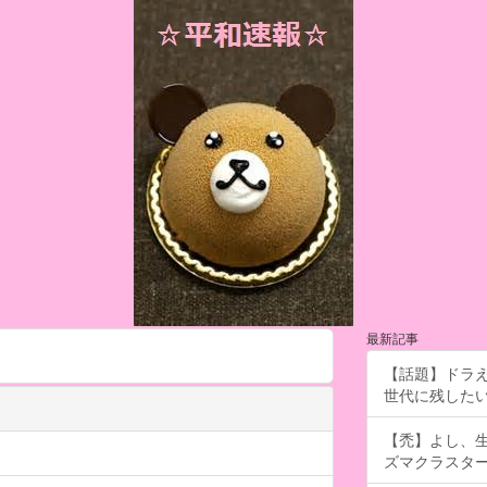
最新記事
【話題】ドラえ
世代に残したい「
【禿】よし、
ズマクラスタ