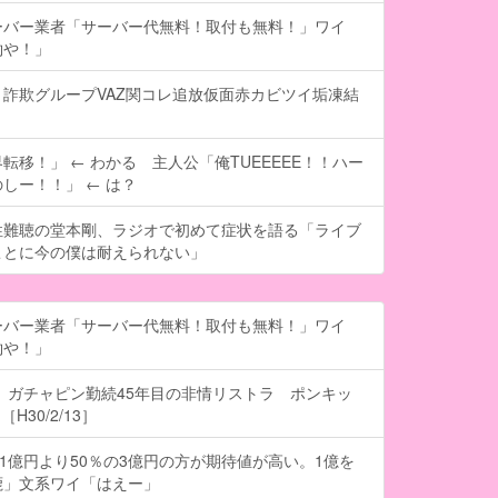
ーバー業者「サーバー代無料！取付も無料！」ワイ
約や！」
詐欺グループVAZ関コレ追放仮面赤カビツイ垢凍結
転移！」 ← わかる 主人公「俺TUEEEEE！！ハー
しー！！」 ← は？
性難聴の堂本剛、ラジオで初めて症状を語る「ライブ
ことに今の僕は耐えられない」
ーバー業者「サーバー代無料！取付も無料！」ワイ
約や！」
 ガチャピン勤続45年目の非情リストラ ポンキッ
H30/2/13］
の1億円より50％の3億円の方が期待値が高い。1億を
鹿」文系ワイ「はえー」