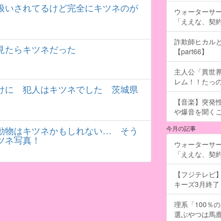
扱いされてるけど完全にキツネのが
ウォーターサ
「ええな、契
詐欺師ヒカルと
見たらキツネだった
【part66】
主人公「異世界
レム！！たっの
けに 犯人はキツネでした 茨城県
【音楽】突発
や爆音を聞く
動物はキツネかもしれない… そう
今月の記事
ツネ写真！
ウォーターサ
「ええな、契
【フジテレビ】
キーズ3月終了 ［
理系「100％
選ぶやつは馬