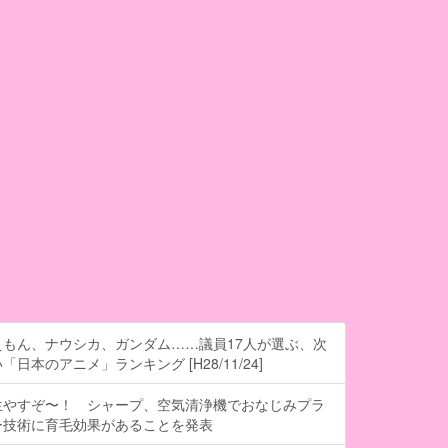
もん、ナウシカ、ガンダム……議員17人が選ぶ、次
日本のアニメ」ランキング [H28/11/24]
生やすぞ〜！ シャープ、空気清浄機でおなじみプラ
ー技術に育毛効果があることを発表