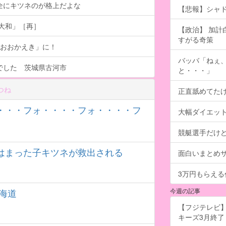
全にキツネのが格上だよな
【悲報】シャ
大和」［再］
【政治】 加
すがる奇策
おおおかえき」に！
バッバ「ねぇ
でした 茨城県古河市
と・・・」
つね
正直舐めてた
・・・フォ・・・・フォ・・・・フ
大幅ダイエッ
競艇選手だけ
はまった子キツネが救出される
面白いまとめ
3万円もらえ
海道
今週の記事
【フジテレビ】
キーズ3月終了 ［