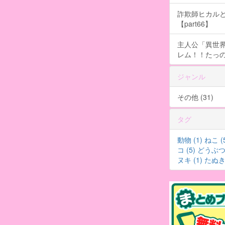
詐欺師ヒカルと
【part66】
主人公「異世界
レム！！たっの
ジャンル
その他 (31)
タグ
動物 (1)
ねこ (
コ (5)
どうぶつ 
ヌキ (1)
たぬき 