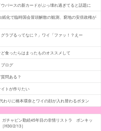
ドウバースの新カードがぶっ壊れ過ぎてると話題に
計白紙化で臨時国会冒頭解散の観測、窮地の安倍政権が
、グラブるってなに？」ワイ「ファッ！？えー
けど食ったらはまったものオススメして
トブログ
ど質問ある？
サイトが作りたい
る代わりに橋本環奈とワイの顔が入れ替わるボタン
 ガチャピン勤続45年目の非情リストラ ポンキッ
H30/2/13］