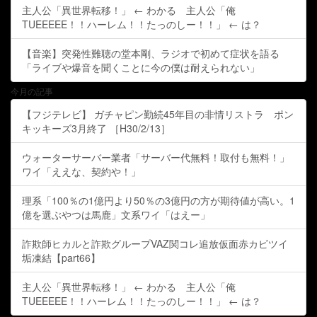
主人公「異世界転移！」 ← わかる 主人公「俺
TUEEEEE！！ハーレム！！たっのしー！！」 ← は？
【音楽】突発性難聴の堂本剛、ラジオで初めて症状を語る
「ライブや爆音を聞くことに今の僕は耐えられない」
今月の記事
【フジテレビ】 ガチャピン勤続45年目の非情リストラ ポン
キッキーズ3月終了 ［H30/2/13］
ウォーターサーバー業者「サーバー代無料！取付も無料！」
ワイ「ええな、契約や！」
理系「100％の1億円より50％の3億円の方が期待値が高い。1
億を選ぶやつは馬鹿」文系ワイ「はえー」
詐欺師ヒカルと詐欺グループVAZ関コレ追放仮面赤カビツイ
垢凍結【part66】
主人公「異世界転移！」 ← わかる 主人公「俺
TUEEEEE！！ハーレム！！たっのしー！！」 ← は？