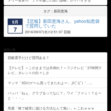
メリー喜多川「１０年越しの黒い謀略」がヤバすぎる
タグ：新田恵海
【悲報】新田恵海さん、yahoo知恵袋
9月
で質問していた
7
2016/09/07
(水)12:51:37 芸能
最新記事
競艇選手だけど質問ある？
【テレビ】＜このままでは共倒れ？＞フジテレビ「27時間テ
レビ」タレントの白々しさ
マッマ「3Dのゲーム買ってきたわよー」彡(ﾟ)(ﾟ)「…」
バッバ「ねぇ、グラブるってなに？」ワイ「ファッ！？えー
と・・・」
馬鹿「株で確実に儲ける方法なんて無い」←これｗｗｗ