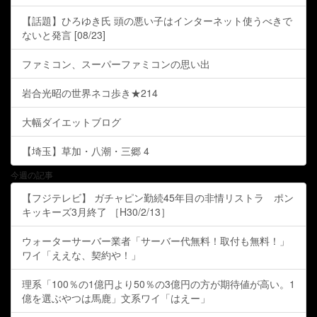
【話題】ひろゆき氏 頭の悪い子はインターネット使うべきで
ないと発言 [08/23]
ファミコン、スーパーファミコンの思い出
岩合光昭の世界ネコ歩き★214
大幅ダイエットブログ
【埼玉】草加・八潮・三郷 4
今週の記事
【フジテレビ】 ガチャピン勤続45年目の非情リストラ ポン
キッキーズ3月終了 ［H30/2/13］
ウォーターサーバー業者「サーバー代無料！取付も無料！」
ワイ「ええな、契約や！」
理系「100％の1億円より50％の3億円の方が期待値が高い。1
億を選ぶやつは馬鹿」文系ワイ「はえー」