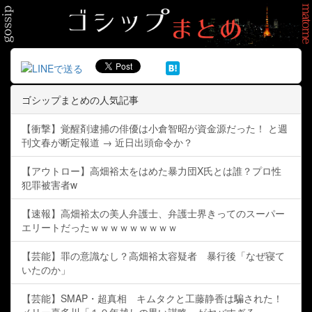
ゴシップまとめの人気記事
【衝撃】覚醒剤逮捕の俳優は小倉智昭が資金源だった！ と週
刊文春が断定報道 → 近日出頭命令か？
【アウトロー】高畑裕太をはめた暴力団X氏とは誰？プロ性
犯罪被害者w
【速報】高畑裕太の美人弁護士、弁護士界きってのスーパー
エリートだったｗｗｗｗｗｗｗｗｗ
【芸能】罪の意識なし？高畑裕太容疑者 暴行後「なぜ寝て
いたのか」
【芸能】SMAP・超真相 キムタクと工藤静香は騙された！