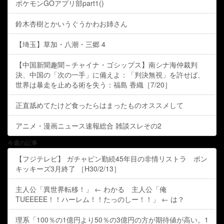
ポケモンGOアプリ部part1()
鈴木杏樹とかいうぐうかわお姉さん
【埼玉】草加・八潮・三郷 4
【中国新聞趣聞～チャイナ・ゴシップス】南シナ海仲裁判
決、中国の「次の一手」に備えよ：「判決無視」を許せば、
世界は暴走を止める術を失う：福島 香織［7/20］
正直舐めてたけど食ったらはまったものオススメして
アニメ・漫画ニュース速報総合 雑談スレその2
今週の記事
【フジテレビ】 ガチャピン勤続45年目の非情リストラ ポン
キッキーズ3月終了 ［H30/2/13］
主人公「異世界転移！」 ← わかる 主人公「俺
TUEEEEE！！ハーレム！！たっのしー！！」 ← は？
理系「100％の1億円より50％の3億円の方が期待値が高い。1