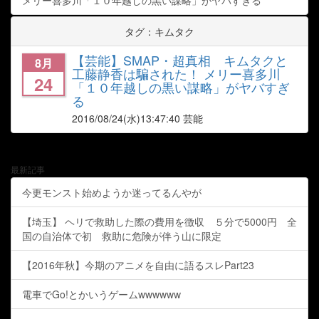
メリー喜多川「１０年越しの黒い謀略」がヤバすぎる
タグ：キムタク
【芸能】SMAP・超真相 キムタクと
8月
工藤静香は騙された！ メリー喜多川
24
「１０年越しの黒い謀略」がヤバすぎ
る
2016/08/24
(水)13:47:40 芸能
最新記事
今更モンスト始めようか迷ってるんやが
【埼玉】 ヘリで救助した際の費用を徴収 ５分で5000円 全
国の自治体で初 救助に危険が伴う山に限定
【2016年秋】今期のアニメを自由に語るスレPart23
電車でGo!とかいうゲームwwwwww