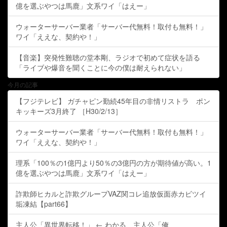
億を選ぶやつは馬鹿」文系ワイ「はえー」
ウォーターサーバー業者「サーバー代無料！取付も無料！」
ワイ「ええな、契約や！」
【音楽】突発性難聴の堂本剛、ラジオで初めて症状を語る
「ライブや爆音を聞くことに今の僕は耐えられない」
今月の記事
【フジテレビ】 ガチャピン勤続45年目の非情リストラ ポン
キッキーズ3月終了 ［H30/2/13］
ウォーターサーバー業者「サーバー代無料！取付も無料！」
ワイ「ええな、契約や！」
理系「100％の1億円より50％の3億円の方が期待値が高い。1
億を選ぶやつは馬鹿」文系ワイ「はえー」
詐欺師ヒカルと詐欺グループVAZ関コレ追放仮面赤カビツイ
垢凍結【part66】
主人公「異世界転移！」 ← わかる 主人公「俺