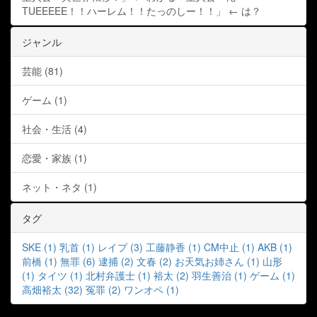
TUEEEEE！！ハーレム！！たっのしー！！」 ← は？
ジャンル
芸能 (81)
ゲーム (1)
社会・生活 (4)
恋愛・家族 (1)
ネット・ネタ (1)
タグ
SKE (1)
乳首 (1)
レイプ (3)
工藤静香 (1)
CM中止 (1)
AKB (1)
前橋 (1)
無罪 (6)
逮捕 (2)
文春 (2)
お天気お姉さん (1)
山形
(1)
タイツ (1)
北村弁護士 (1)
裕太 (2)
羽生善治 (1)
ゲーム (1)
高畑裕太 (32)
冤罪 (2)
ワンオペ (1)