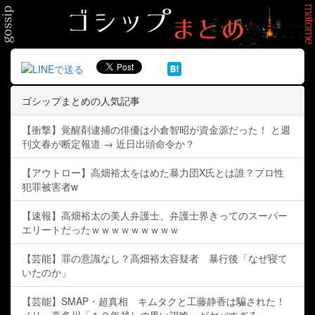
ゴシップまとめの人気記事
【衝撃】覚醒剤逮捕の俳優は小倉智昭が資金源だった！ と週
刊文春が断定報道 → 近日出頭命令か？
【アウトロー】高畑裕太をはめた暴力団X氏とは誰？プロ性
犯罪被害者w
【速報】高畑裕太の美人弁護士、弁護士界きってのスーパー
エリートだったｗｗｗｗｗｗｗｗｗ
【芸能】罪の意識なし？高畑裕太容疑者 暴行後「なぜ寝て
いたのか」
【芸能】SMAP・超真相 キムタクと工藤静香は騙された！