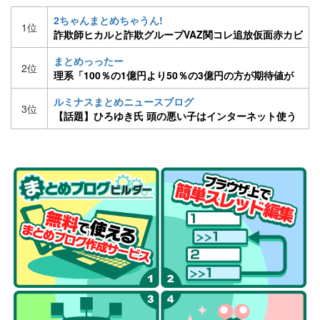
2ちゃんまとめちゃうん!
1位
詐欺師ヒカルと詐欺グループVAZ関コレ追放仮面赤カビ
ツイ垢凍結【part66】
まとめっったー
2位
理系「100％の1億円より50％の3億円の方が期待値が
高い。1億を選ぶやつは馬鹿」文系ワイ「はえー」
ルミナスまとめニュースブログ
3位
【話題】ひろゆき氏 頭の悪い子はインターネット使う
べきでないと発言 [08/23]