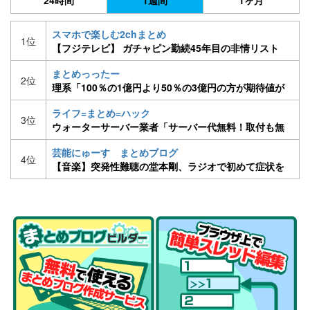
24時間
1週間
1ヶ月
スマホで楽しむ2chまとめ
1位
【フジテレビ】 ガチャピン勤続45年目の非情リスト
ラ ポンキッキーズ3月終了 ［H30/2/13］
まとめっったー
2位
理系「100％の1億円より50％の3億円の方が期待値が
高い。1億を選ぶやつは馬鹿」文系ワイ「はえー」
ライフ=まとめ=ハック
3位
ウォーターサーバー業者「サーバー代無料！取付も無
料！」ワイ「ええな、契約や！」
芸能にゅーす まとめブログ
4位
【音楽】突発性難聴の堂本剛、ラジオで初めて症状を
語る「ライブや爆音を聞くことに今の僕は耐えられな
い」