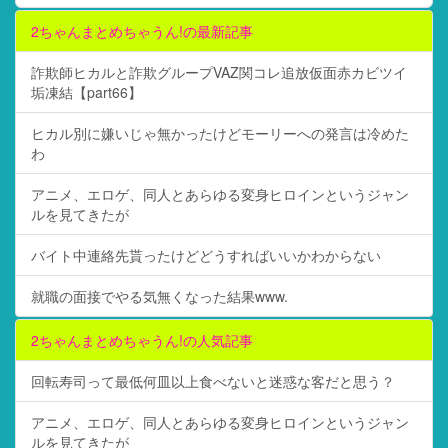
2ちゃんまとめちゃうん!の最新記事
詐欺師ヒカルと詐欺グループVAZ関コレ追放仮面赤カビツイ
垢凍結【part66】
ヒカル別に嫌いじゃ無かったけどモーリーへの発言は冷めた
わ
アニメ、エロゲ、同人とあらゆる変身ヒロインというジャン
ルを見てきたが
バイト中連絡先貰ったけどどうすればいいかわからない
就職の面接でやる気無くなった結果www.
2ちゃんまとめちゃうん!の人気記事
回転寿司って最低何皿以上食べないと迷惑な客だと思う？
アニメ、エロゲ、同人とあらゆる変身ヒロインというジャン
ルを見てきたが