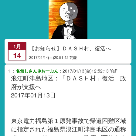
1月
【お知らせ】ＤＡＳＨ村、復活へ
14
2017/01/14
(土)20:51:42 芸能
1
：
名無しさん＠おーぷん
：
2017/01/13(金)12:52:13
YaF
浪江町津島地区：「ＤＡＳＨ村」復活 政
府が支援へ
2017年01月13日
東京電力福島第１原発事故で帰還困難区域
に指定された福島県浪江町津島地区の通称