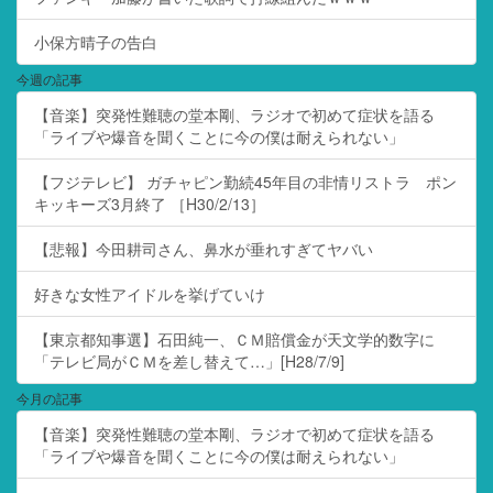
小保方晴子の告白
今週の記事
【音楽】突発性難聴の堂本剛、ラジオで初めて症状を語る
「ライブや爆音を聞くことに今の僕は耐えられない」
【フジテレビ】 ガチャピン勤続45年目の非情リストラ ポン
キッキーズ3月終了 ［H30/2/13］
【悲報】今田耕司さん、鼻水が垂れすぎてヤバい
好きな女性アイドルを挙げていけ
【東京都知事選】石田純一、ＣＭ賠償金が天文学的数字に
「テレビ局がＣＭを差し替えて…」[H28/7/9]
今月の記事
【音楽】突発性難聴の堂本剛、ラジオで初めて症状を語る
「ライブや爆音を聞くことに今の僕は耐えられない」