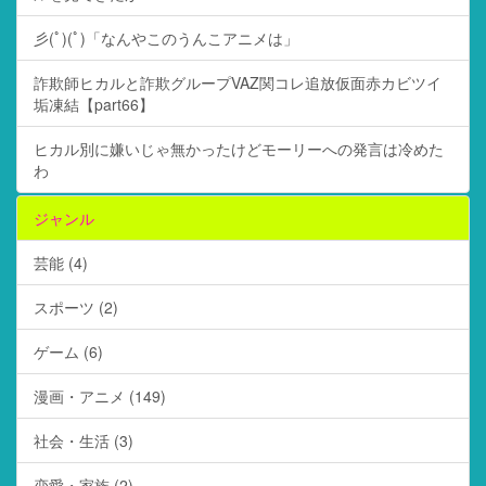
彡(ﾟ)(ﾟ)「なんやこのうんこアニメは」
詐欺師ヒカルと詐欺グループVAZ関コレ追放仮面赤カビツイ
垢凍結【part66】
ヒカル別に嫌いじゃ無かったけどモーリーへの発言は冷めた
わ
ジャンル
芸能 (4)
スポーツ (2)
ゲーム (6)
漫画・アニメ (149)
社会・生活 (3)
恋愛・家族 (2)