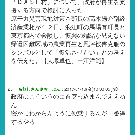
「ＤＡＳＨ村」について、政府が再生を支
援する方向で検討に入った。
原子力災害現地対策本部長の高木陽介副経
済産業相が１２日、浪江町の馬場有町長と
東京都内で会談し、復興の端緒が見えない
帰還困難区域の農業再生と風評被害克服の
シンボルとして「復活させたい」との考え
を伝えた。【大塚卓也、土江洋範】
25
：
名無しさん＠おーぷん
：
2017/01/13(金)13:33:05
jhO
政府はこういうのに首突っ込まんでええね
ん
密かにわからんように便乗するんが一番得
するやろ