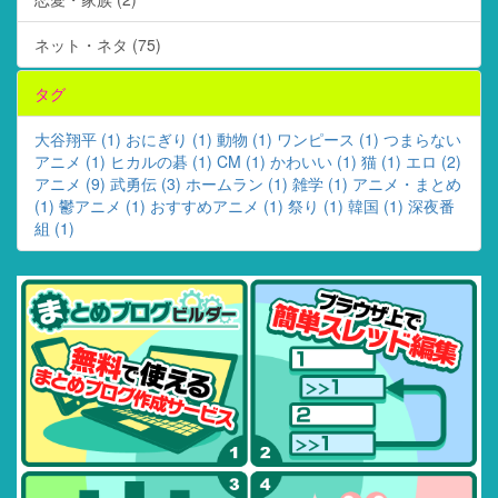
ネット・ネタ (75)
タグ
大谷翔平 (1)
おにぎり (1)
動物 (1)
ワンピース (1)
つまらない
アニメ (1)
ヒカルの碁 (1)
CM (1)
かわいい (1)
猫 (1)
エロ (2)
アニメ (9)
武勇伝 (3)
ホームラン (1)
雑学 (1)
アニメ・まとめ
(1)
鬱アニメ (1)
おすすめアニメ (1)
祭り (1)
韓国 (1)
深夜番
組 (1)