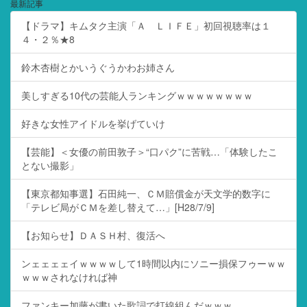
最新記事
【ドラマ】キムタク主演「Ａ ＬＩＦＥ」初回視聴率は１
４・２％★8
鈴木杏樹とかいうぐうかわお姉さん
美しすぎる10代の芸能人ランキングｗｗｗｗｗｗｗｗ
好きな女性アイドルを挙げていけ
【芸能】＜女優の前田敦子＞“口パク”に苦戦…「体験したこ
とない撮影」
【東京都知事選】石田純一、ＣＭ賠償金が天文学的数字に
「テレビ局がＣＭを差し替えて…」[H28/7/9]
【お知らせ】ＤＡＳＨ村、復活へ
ンェェェェイｗｗｗｗして1時間以内にソニー損保フゥーｗｗ
ｗｗｗされなければ神
ファンキー加藤が書いた歌詞で打線組んだｗｗｗ