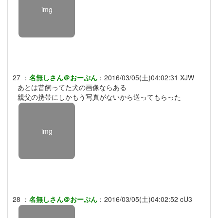
img
27
：
名無しさん＠おーぷん
：
2016/03/05(土)04:02:31
XJW
あとは昔飼ってた犬の画像ならある
親父の携帯にしかもう写真がないから送ってもらった
img
28
：
名無しさん＠おーぷん
：
2016/03/05(土)04:02:52
cU3