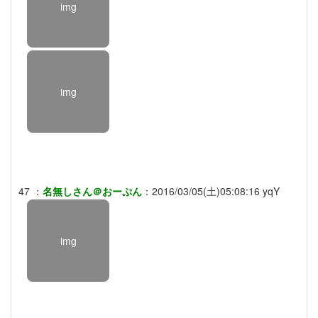
img
img
47
：
名無しさん＠おーぷん
：
2016/03/05(土)05:08:16
yqY
img