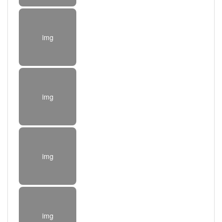
img
img
img
img