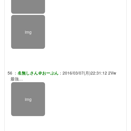
img
56
：
名無しさん＠おーぷん
：
2016/03/07(月)22:31:12
2Vw
最強…
img