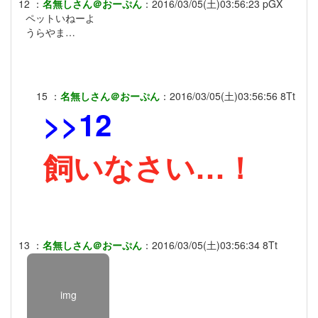
12
：
名無しさん＠おーぷん
：
2016/03/05(土)03:56:23
pGX
ペットいねーよ
うらやま…
15
：
名無しさん＠おーぷん
：
2016/03/05(土)03:56:56
8Tt
>>12
飼いなさい…！
13
：
名無しさん＠おーぷん
：
2016/03/05(土)03:56:34
8Tt
img