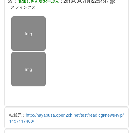
59
：
名無しさん＠おーぷん
：
2016/03/07(月)22:34:47
gjd
スフィンクス
img
img
転載元：
http://hayabusa.open2ch.net/test/read.cgi/news4vip/
1457117468/