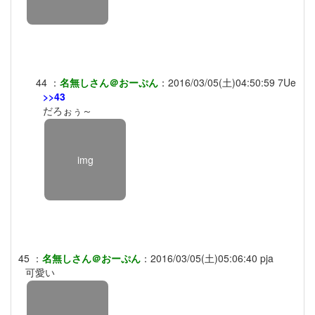
44
：
名無しさん＠おーぷん
：
2016/03/05(土)04:50:59
7Ue
>>43
だろぉぅ～
img
45
：
名無しさん＠おーぷん
：
2016/03/05(土)05:06:40
pja
可愛い