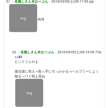
51
：
名無しさん＠おーぷん
：
2016/03/05(土)05:17:55
pja
img
肉球
52
：
名無しさん＠おーぷん
：
2016/03/05(土)05:19:09
7Ue
>>51
ピンクうらやま
最近袋に突入→取っ手に引っかかる→ヘルプミーによく
陥る→ワイ萌え死ぬ
img