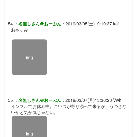
54
：
名無しさん＠おーぷん
：
2016/03/05(土)19:10:37
kai
おやすみ
img
55
：
名無しさん＠おーぷん
：
2016/03/07(月)13:36:23
Vwh
インフルでお休み中。こいつが寄り添って来るが、うつさな
いかと気が気じゃない。
img