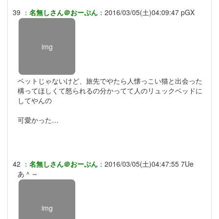
39
：
名無しさん＠おーぷん
：
2016/03/05(土)04:09:47
pGX
img
ペットじゃないけど、旅先でやたら人懐っこい猫と出会った
構ってほしくて怒られるの分かってて人のリュックベッドに
してやんの
可愛かった…
42
：
名無しさん＠おーぷん
：
2016/03/05(土)04:47:55
7Ue
あ＾～
img