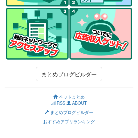
まとめブログビルダー
ペットまとめ
RSS
ABOUT
まとめブログビルダー
おすすめアプリランキング