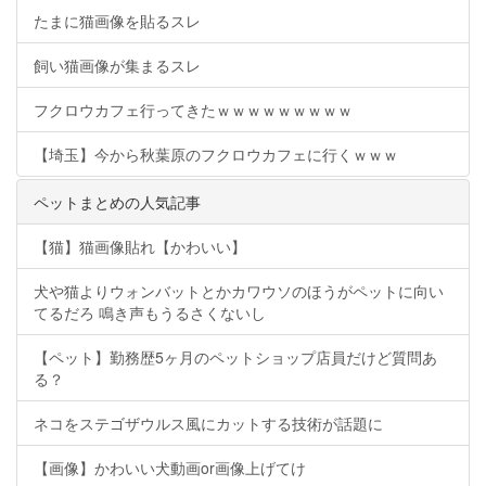
たまに猫画像を貼るスレ
飼い猫画像が集まるスレ
フクロウカフェ行ってきたｗｗｗｗｗｗｗｗｗ
【埼玉】今から秋葉原のフクロウカフェに行くｗｗｗ
ペットまとめの人気記事
【猫】猫画像貼れ【かわいい】
犬や猫よりウォンバットとかカワウソのほうがペットに向い
てるだろ 鳴き声もうるさくないし
【ペット】勤務歴5ヶ月のペットショップ店員だけど質問あ
る？
ネコをステゴザウルス風にカットする技術が話題に
【画像】かわいい犬動画or画像上げてけ