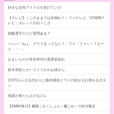
好きな女性アイドルを挙げていけ
【テレビ】＜このままでは共倒れ？＞フジテレビ「27時間テ
レビ」タレントの白々しさ
競艇選手だけど質問ある？
バッバ「ねぇ、グラブるってなに？」ワイ「ファッ！？えー
と・・・」
おまいらの小学生時代の黒歴史貼れ
鈴木杏樹とかいうぐうかわお姉さん
3万円もらえる代わりに橋本環奈とワイの顔が入れ替わるボタ
ン
地震が来たら上げるスレ
【DMM/角川】艦隊これくしょん～艦これ～13912隻目