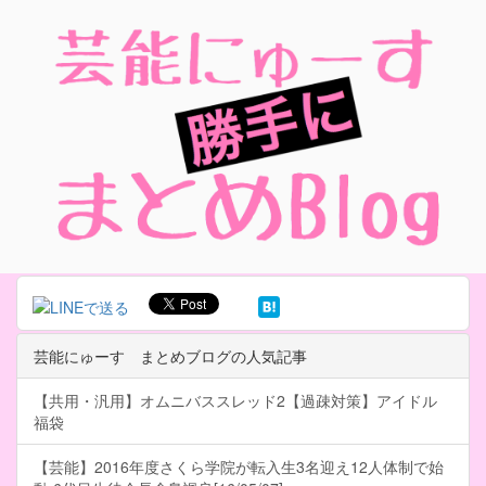
芸能にゅーす まとめブログの人気記事
【共用・汎用】オムニバススレッド2【過疎対策】アイドル
福袋
【芸能】2016年度さくら学院が転入生3名迎え12人体制で始