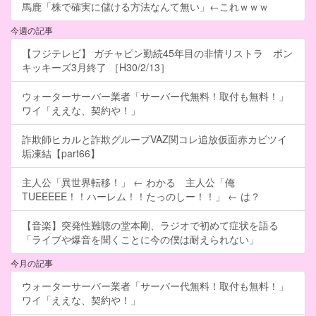
馬鹿「株で確実に儲ける方法なんて無い」←これｗｗｗ
今週の記事
【フジテレビ】 ガチャピン勤続45年目の非情リストラ ポン
キッキーズ3月終了 ［H30/2/13］
ウォーターサーバー業者「サーバー代無料！取付も無料！」
ワイ「ええな、契約や！」
詐欺師ヒカルと詐欺グループVAZ関コレ追放仮面赤カビツイ
垢凍結【part66】
主人公「異世界転移！」 ← わかる 主人公「俺
TUEEEEE！！ハーレム！！たっのしー！！」 ← は？
【音楽】突発性難聴の堂本剛、ラジオで初めて症状を語る
「ライブや爆音を聞くことに今の僕は耐えられない」
今月の記事
ウォーターサーバー業者「サーバー代無料！取付も無料！」
ワイ「ええな、契約や！」