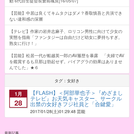
動 6代目生徒会長倉島颯良[16/05/07]
【芸能】中居は良くてキムタクはダメ？香取慎吾と共演でき
ない違和感の深層
【テレビ】作家の岩井志麻子、ロリコン男性に向けて少女の
実態を指南「ファンタジーは自由だけど幼女に夢持ちすぎ。
熟女に行け！」
【芸能】松居一代が船越英一郎のAV履歴を暴露 「夫婦でAV
を鑑賞するも旦那は勃起せず。バイアグラの効果はありませ
んでした」★６
タグ：女好き
【FLASH】＜阿部華也子＞『めざまし
1月
テレビ』お天気キャスター、サークル
28
出禁の女好きフジ社員と「合鍵愛」
2017/01/28
(土)01:29:48 芸能
最新記事