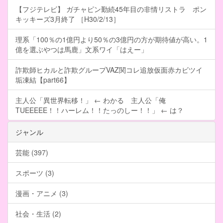
【フジテレビ】 ガチャピン勤続45年目の非情リストラ ポン
キッキーズ3月終了 ［H30/2/13］
理系「100％の1億円より50％の3億円の方が期待値が高い。1
億を選ぶやつは馬鹿」文系ワイ「はえー」
詐欺師ヒカルと詐欺グループVAZ関コレ追放仮面赤カビツイ
垢凍結【part66】
主人公「異世界転移！」 ← わかる 主人公「俺
TUEEEEE！！ハーレム！！たっのしー！！」 ← は？
ジャンル
芸能 (397)
スポーツ (3)
漫画・アニメ (3)
社会・生活 (2)