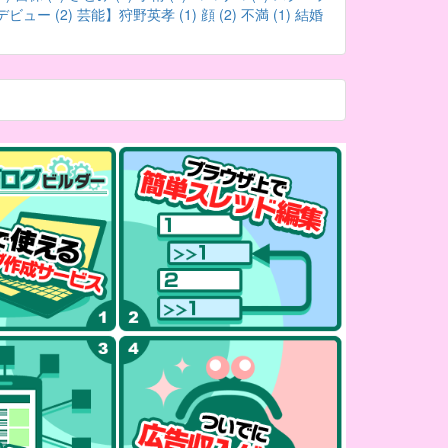
デビュー (2)
芸能】狩野英孝 (1)
顔 (2)
不満 (1)
結婚