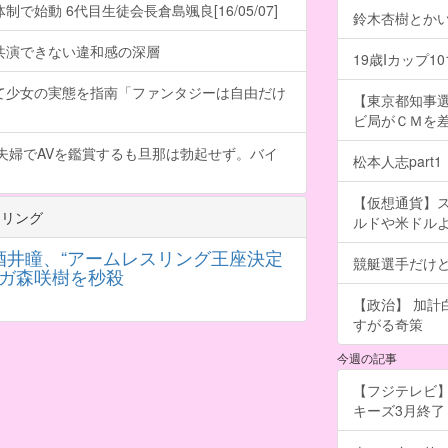
で始動 6代目生徒会長倉島颯良[16/05/07]
鈴木杏樹とか
共演できない違和感の深層
19歳Iカップ
て少女の実態を指南「ファンタジーは自由だけ
【東京都知事
ビ局がＣＭを差し
夫婦でAVを鑑賞するも旦那は勃起せず。バイ
松本人志part1
【仮想通貨】
ドリング
ルドや米ドル
!酒井瞳、“アームレスリング王座決定
競艇選手だけ
プガ森咲樹を秒殺
【政治】 加
すがる奇策
今週の記事
【フジテレビ】
キーズ3月終了 ［