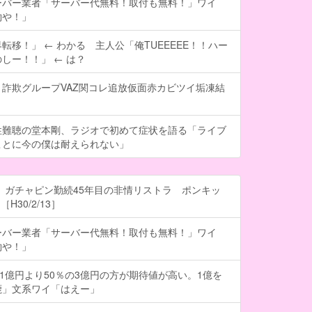
ーバー業者「サーバー代無料！取付も無料！」ワイ
約や！」
転移！」 ← わかる 主人公「俺TUEEEEE！！ハー
しー！！」 ← は？
詐欺グループVAZ関コレ追放仮面赤カビツイ垢凍結
性難聴の堂本剛、ラジオで初めて症状を語る「ライブ
ことに今の僕は耐えられない」
 ガチャピン勤続45年目の非情リストラ ポンキッ
H30/2/13］
ーバー業者「サーバー代無料！取付も無料！」ワイ
約や！」
の1億円より50％の3億円の方が期待値が高い。1億を
鹿」文系ワイ「はえー」