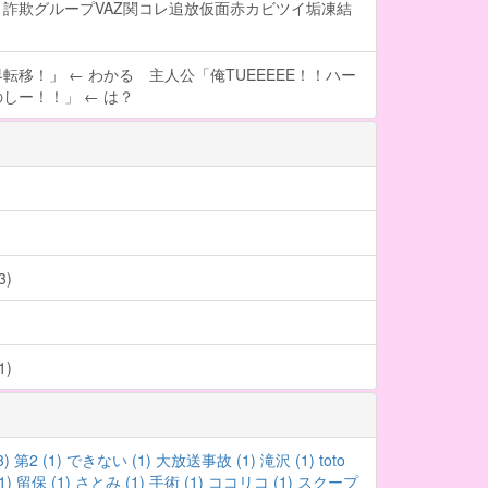
詐欺グループVAZ関コレ追放仮面赤カビツイ垢凍結
転移！」 ← わかる 主人公「俺TUEEEEE！！ハー
しー！！」 ← は？
)
)
3)
第2 (1)
できない (1)
大放送事故 (1)
滝沢 (1)
toto
1)
留保 (1)
さとみ (1)
手術 (1)
ココリコ (1)
スクープ