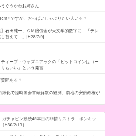
いうぐうかわお姉さん
101cm♀ですが、おっぱいしゃぶりたい人いる？
選】石田純一、ＣＭ賠償金が天文学的数字に 「テレ
替えて…」[H28/7/9]
スティーブ・ウォズニアックの「ビットコインはゴー
よりもいい」という発言
ど質問ある？
計白紙化で臨時国会冒頭解散の観測、窮地の安倍政権が
 ガチャピン勤続45年目の非情リストラ ポンキッ
H30/2/13］