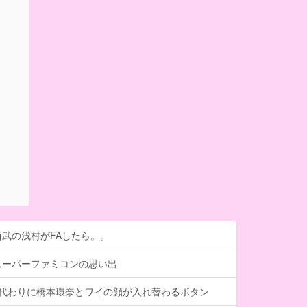
武の浅村がFAしたら。。
スーパーファミコンの思い出
る代わりに橋本環奈とワイの顔が入れ替わるボタン