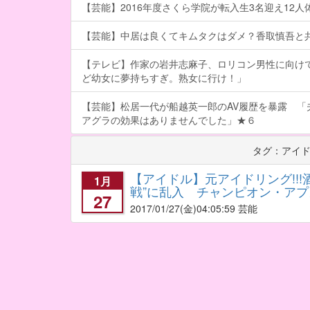
【芸能】2016年度さくら学院が転入生3名迎え12人体制
【芸能】中居は良くてキムタクはダメ？香取慎吾と
【テレビ】作家の岩井志麻子、ロリコン男性に向け
ど幼女に夢持ちすぎ。熟女に行け！」
【芸能】松居一代が船越英一郎のAV履歴を暴露 「
アグラの効果はありませんでした」★６
タグ：アイ
【アイドル】元アイドリング!!
1月
戦”に乱入 チャンピオン・ア
27
2017/01/27
(金)04:05:59 芸能