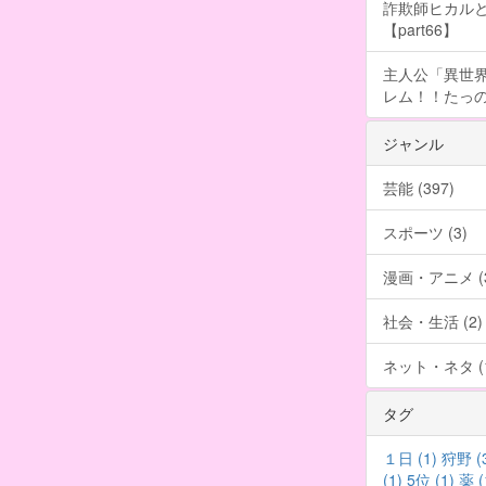
詐欺師ヒカルと
【part66】
主人公「異世界
レム！！たっの
ジャンル
芸能 (397)
スポーツ (3)
漫画・アニメ (3
社会・生活 (2)
ネット・ネタ (1
タグ
１日 (1)
狩野 (
(1)
5位 (1)
薬 (