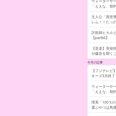
ウォーターサ
「ええな、契
主人公「異世界
レム！！たっの
詐欺師ヒカルと
【part66】
【音楽】突発
や爆音を聞く
今月の記事
【フジテレビ】
キーズ3月終了 ［
ウォーターサ
「ええな、契
理系「100％
選ぶやつは馬