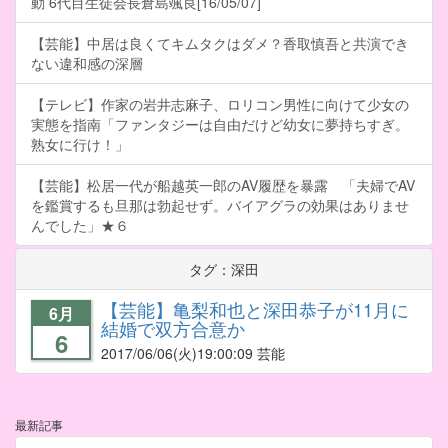
動 6代目生徒会長倉島颯良[16/05/07]
【芸能】中居は良くてキムタクはダメ？香取慎吾と共演でき
ない違和感の深層
【テレビ】作家の岩井志麻子、ロリコン男性に向けて少女の
実態を指南「ファンタジーは自由だけど幼女に夢持ちすぎ。
熟女に行け！」
【芸能】松居一代が船越英一郎のAV履歴を暴露 「夫婦でAV
を鑑賞するも旦那は勃起せず。バイアグラの効果はありませ
んでした」★６
タグ：深田
【芸能】亀梨和也と深田恭子が11月に
6月
結婚で双方合意か
6
2017/06/06
(火)19:00:09 芸能
最新記事