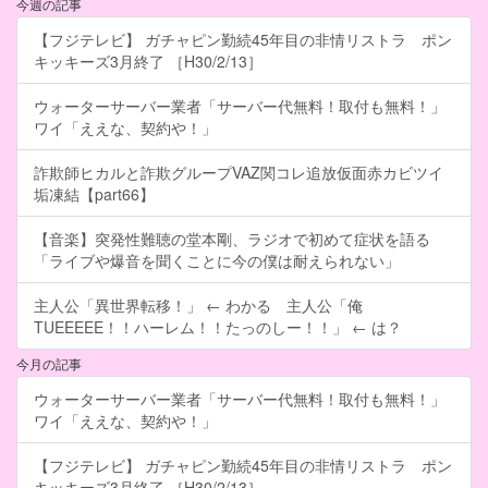
今週の記事
【フジテレビ】 ガチャピン勤続45年目の非情リストラ ポン
キッキーズ3月終了 ［H30/2/13］
ウォーターサーバー業者「サーバー代無料！取付も無料！」
ワイ「ええな、契約や！」
詐欺師ヒカルと詐欺グループVAZ関コレ追放仮面赤カビツイ
垢凍結【part66】
【音楽】突発性難聴の堂本剛、ラジオで初めて症状を語る
「ライブや爆音を聞くことに今の僕は耐えられない」
主人公「異世界転移！」 ← わかる 主人公「俺
TUEEEEE！！ハーレム！！たっのしー！！」 ← は？
今月の記事
ウォーターサーバー業者「サーバー代無料！取付も無料！」
ワイ「ええな、契約や！」
【フジテレビ】 ガチャピン勤続45年目の非情リストラ ポン
キッキーズ3月終了 ［H30/2/13］