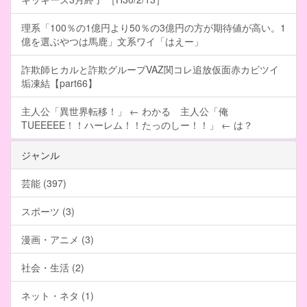
理系「100％の1億円より50％の3億円の方が期待値が高い。1
億を選ぶやつは馬鹿」文系ワイ「はえー」
詐欺師ヒカルと詐欺グループVAZ関コレ追放仮面赤カビツイ
垢凍結【part66】
主人公「異世界転移！」 ← わかる 主人公「俺
TUEEEEE！！ハーレム！！たっのしー！！」 ← は？
ジャンル
芸能 (397)
スポーツ (3)
漫画・アニメ (3)
社会・生活 (2)
ネット・ネタ (1)