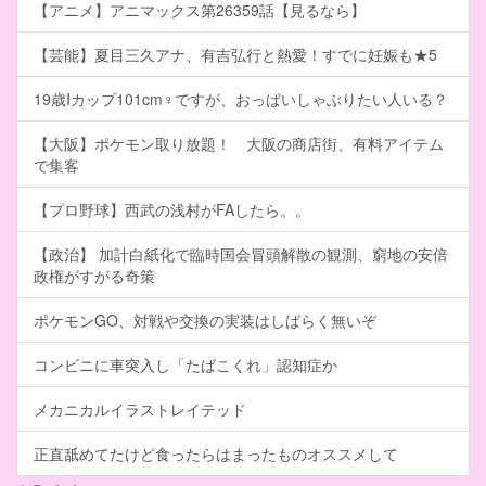
【アニメ】アニマックス第26359話【見るなら】
【芸能】夏目三久アナ、有吉弘行と熱愛！すでに妊娠も★5
19歳Iカップ101cm♀ですが、おっぱいしゃぶりたい人いる？
【大阪】ポケモン取り放題！ 大阪の商店街、有料アイテム
で集客
【プロ野球】西武の浅村がFAしたら。。
【政治】 加計白紙化で臨時国会冒頭解散の観測、窮地の安倍
政権がすがる奇策
ポケモンGO、対戦や交換の実装はしばらく無いぞ
コンビニに車突入し「たばこくれ」認知症か
メカニカルイラストレイテッド
正直舐めてたけど食ったらはまったものオススメして