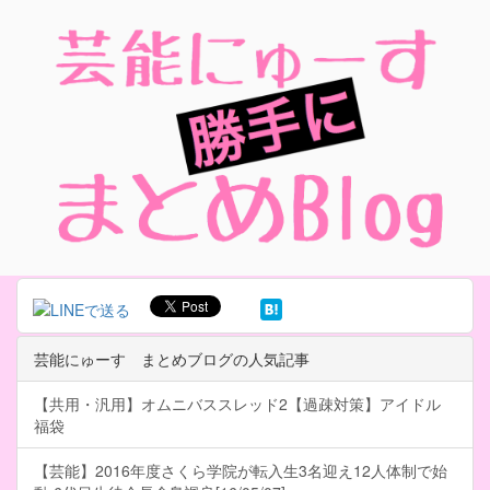
芸能にゅーす まとめブログの人気記事
【共用・汎用】オムニバススレッド2【過疎対策】アイドル
福袋
【芸能】2016年度さくら学院が転入生3名迎え12人体制で始