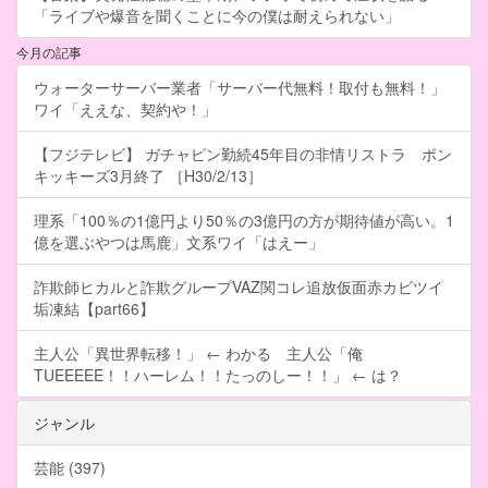
「ライブや爆音を聞くことに今の僕は耐えられない」
今月の記事
ウォーターサーバー業者「サーバー代無料！取付も無料！」
ワイ「ええな、契約や！」
【フジテレビ】 ガチャピン勤続45年目の非情リストラ ポン
キッキーズ3月終了 ［H30/2/13］
理系「100％の1億円より50％の3億円の方が期待値が高い。1
億を選ぶやつは馬鹿」文系ワイ「はえー」
詐欺師ヒカルと詐欺グループVAZ関コレ追放仮面赤カビツイ
垢凍結【part66】
主人公「異世界転移！」 ← わかる 主人公「俺
TUEEEEE！！ハーレム！！たっのしー！！」 ← は？
ジャンル
芸能 (397)