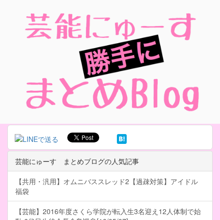
芸能にゅーす まとめブログの人気記事
【共用・汎用】オムニバススレッド2【過疎対策】アイドル
福袋
【芸能】2016年度さくら学院が転入生3名迎え12人体制で始