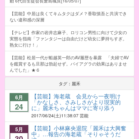
動 6代目生徒会長倉島颯良[16/05/07]
【芸能】中居は良くてキムタクはダメ？香取慎吾と共演でき
ない違和感の深層
【テレビ】作家の岩井志麻子、ロリコン男性に向けて少女の
実態を指南「ファンタジーは自由だけど幼女に夢持ちすぎ。
熟女に行け！」
【芸能】松居一代が船越英一郎のAV履歴を暴露 「夫婦でAV
を鑑賞するも旦那は勃起せず。バイアグラの効果はありませ
んでした」★６
タグ：麗禾
【芸能】海老蔵 会見から一夜明け
6月
「かなしさ、さみしさがより現実的
24
に」麗禾ちゃんはママに寄り添う
2017/06/24
(土)11:38:07 芸能
【芸能】小林麻央退院「麗禾は大興奮
5月
中」…報告の海老蔵「そりゃそうだ
30