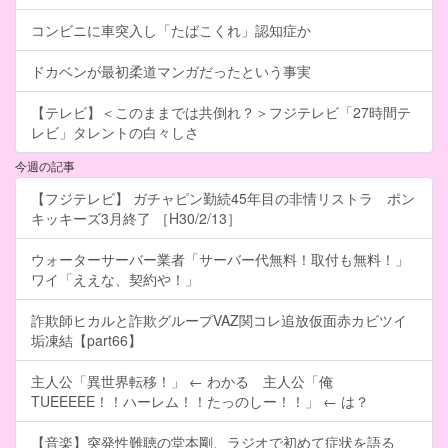
コンビニに車突入し「たばこくれ」認知症か
ドカベンが最初柔道マンガだったという事実
【テレビ】＜このままでは共倒れ？＞フジテレビ「27時間テ
レビ」タレントの白々しさ
今週の記事
【フジテレビ】 ガチャピン勤続45年目の非情リストラ ポン
キッキーズ3月終了 ［H30/2/13］
ウォーターサーバー業者「サーバー代無料！取付も無料！」
ワイ「ええな、契約や！」
詐欺師ヒカルと詐欺グループVAZ関コレ追放仮面赤カビツイ
垢凍結【part66】
主人公「異世界転移！」 ← わかる 主人公「俺
TUEEEEE！！ハーレム！！たっのしー！！」 ← は？
【音楽】突発性難聴の堂本剛、ラジオで初めて症状を語る