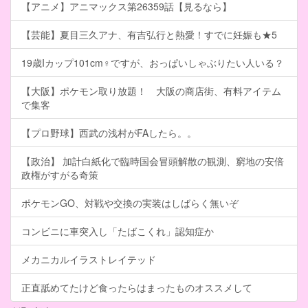
【アニメ】アニマックス第26359話【見るなら】
【芸能】夏目三久アナ、有吉弘行と熱愛！すでに妊娠も★5
19歳Iカップ101cm♀ですが、おっぱいしゃぶりたい人いる？
【大阪】ポケモン取り放題！ 大阪の商店街、有料アイテム
で集客
【プロ野球】西武の浅村がFAしたら。。
【政治】 加計白紙化で臨時国会冒頭解散の観測、窮地の安倍
政権がすがる奇策
ポケモンGO、対戦や交換の実装はしばらく無いぞ
コンビニに車突入し「たばこくれ」認知症か
メカニカルイラストレイテッド
正直舐めてたけど食ったらはまったものオススメして