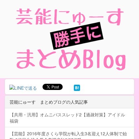
芸能にゅーす まとめブログの人気記事
【共用・汎用】オムニバススレッド2【過疎対策】アイドル
福袋
【芸能】2016年度さくら学院が転入生3名迎え12人体制で始