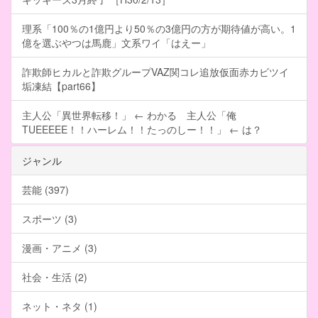
理系「100％の1億円より50％の3億円の方が期待値が高い。1
億を選ぶやつは馬鹿」文系ワイ「はえー」
詐欺師ヒカルと詐欺グループVAZ関コレ追放仮面赤カビツイ
垢凍結【part66】
主人公「異世界転移！」 ← わかる 主人公「俺
TUEEEEE！！ハーレム！！たっのしー！！」 ← は？
ジャンル
芸能 (397)
スポーツ (3)
漫画・アニメ (3)
社会・生活 (2)
ネット・ネタ (1)