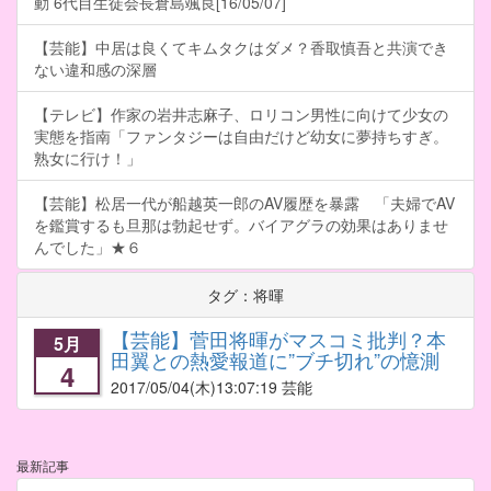
動 6代目生徒会長倉島颯良[16/05/07]
【芸能】中居は良くてキムタクはダメ？香取慎吾と共演でき
ない違和感の深層
【テレビ】作家の岩井志麻子、ロリコン男性に向けて少女の
実態を指南「ファンタジーは自由だけど幼女に夢持ちすぎ。
熟女に行け！」
【芸能】松居一代が船越英一郎のAV履歴を暴露 「夫婦でAV
を鑑賞するも旦那は勃起せず。バイアグラの効果はありませ
んでした」★６
タグ：将暉
【芸能】菅田将暉がマスコミ批判？本
5月
田翼との熱愛報道に”ブチ切れ”の憶測
4
2017/05/04
(木)13:07:19 芸能
最新記事