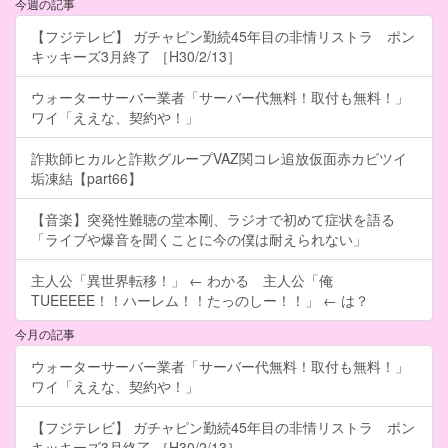
今週の記事
【フジテレビ】 ガチャピン勤続45年目の非情リストラ ポン
キッキーズ3月終了 ［H30/2/13］
ウォーターサーバー業者「サーバー代無料！取付も無料！」
ワイ「ええな、契約や！」
詐欺師ヒカルと詐欺グループVAZ関コレ追放仮面赤カビツイ
垢凍結【part66】
【音楽】突発性難聴の堂本剛、ラジオで初めて症状を語る
「ライブや爆音を聞くことに今の僕は耐えられない」
主人公「異世界転移！」 ← わかる 主人公「俺
TUEEEEE！！ハーレム！！たっのしー！！」 ← は？
今月の記事
ウォーターサーバー業者「サーバー代無料！取付も無料！」
ワイ「ええな、契約や！」
【フジテレビ】 ガチャピン勤続45年目の非情リストラ ポン
キッキーズ3月終了 ［H30/2/13］