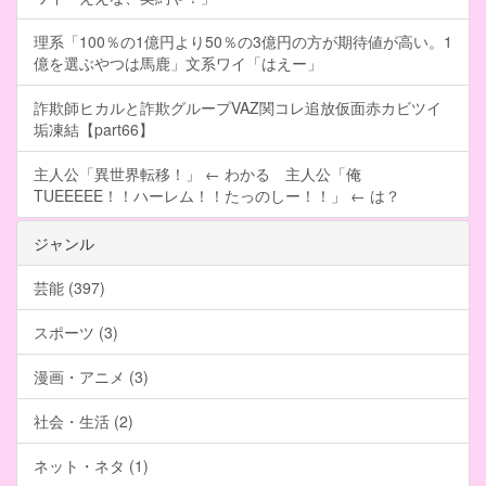
理系「100％の1億円より50％の3億円の方が期待値が高い。1
億を選ぶやつは馬鹿」文系ワイ「はえー」
詐欺師ヒカルと詐欺グループVAZ関コレ追放仮面赤カビツイ
垢凍結【part66】
主人公「異世界転移！」 ← わかる 主人公「俺
TUEEEEE！！ハーレム！！たっのしー！！」 ← は？
ジャンル
芸能 (397)
スポーツ (3)
漫画・アニメ (3)
社会・生活 (2)
ネット・ネタ (1)