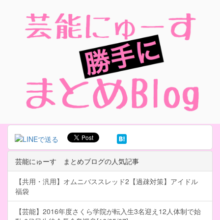
芸能にゅーす まとめブログの人気記事
【共用・汎用】オムニバススレッド2【過疎対策】アイドル
福袋
【芸能】2016年度さくら学院が転入生3名迎え12人体制で始