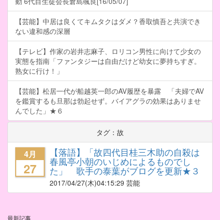
動 6代目生徒会長倉島颯良[16/05/07]
【芸能】中居は良くてキムタクはダメ？香取慎吾と共演でき
ない違和感の深層
【テレビ】作家の岩井志麻子、ロリコン男性に向けて少女の
実態を指南「ファンタジーは自由だけど幼女に夢持ちすぎ。
熟女に行け！」
【芸能】松居一代が船越英一郎のAV履歴を暴露 「夫婦でAV
を鑑賞するも旦那は勃起せず。バイアグラの効果はありませ
んでした」★６
タグ：故
【落語】「故四代目桂三木助の自殺は
4月
春風亭小朝のいじめによるものでし
27
た」 歌手の泰葉がブログを更新★３
2017/04/27
(木)04:15:29 芸能
最新記事