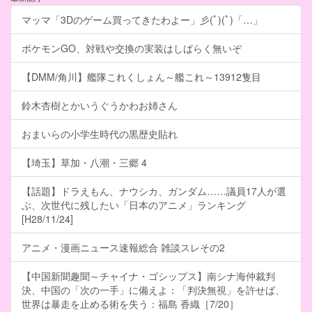
マッマ「3Dのゲーム買ってきたわよー」彡(ﾟ)(ﾟ)「…」
ポケモンGO、対戦や交換の実装はしばらく無いぞ
【DMM/角川】艦隊これくしょん～艦これ～13912隻目
鈴木杏樹とかいうぐうかわお姉さん
おまいらの小学生時代の黒歴史貼れ
【埼玉】草加・八潮・三郷 4
【話題】ドラえもん、ナウシカ、ガンダム……議員17人が選
ぶ、次世代に残したい「日本のアニメ」ランキング
[H28/11/24]
アニメ・漫画ニュース速報総合 雑談スレその2
【中国新聞趣聞～チャイナ・ゴシップス】南シナ海仲裁判
決、中国の「次の一手」に備えよ：「判決無視」を許せば、
世界は暴走を止める術を失う：福島 香織［7/20］