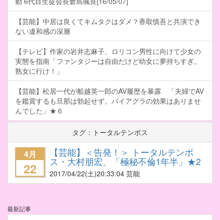
動 6代目生徒会長倉島颯良[16/05/07]
【芸能】中居は良くてキムタクはダメ？香取慎吾と共演でき
ない違和感の深層
【テレビ】作家の岩井志麻子、ロリコン男性に向けて少女の
実態を指南「ファンタジーは自由だけど幼女に夢持ちすぎ。
熟女に行け！」
【芸能】松居一代が船越英一郎のAV履歴を暴露 「夫婦でAV
を鑑賞するも旦那は勃起せず。バイアグラの効果はありませ
んでした」★６
タグ：トータルテンボス
【芸能】＜告発！＞ トータルテンボ
4月
ス・大村朋宏、「極秘不倫1年半」★2
22
2017/04/22
(土)20:33:04 芸能
最新記事