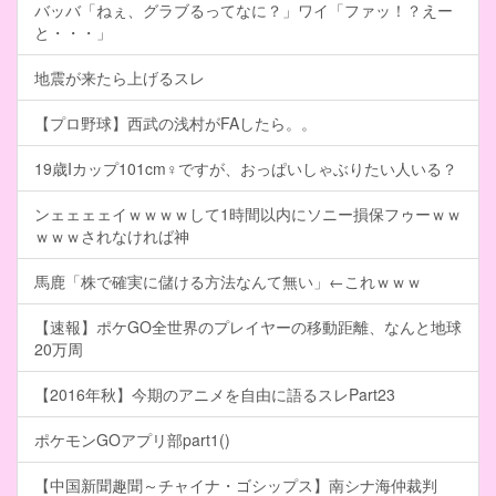
バッバ「ねぇ、グラブるってなに？」ワイ「ファッ！？えー
と・・・」
地震が来たら上げるスレ
【プロ野球】西武の浅村がFAしたら。。
19歳Iカップ101cm♀ですが、おっぱいしゃぶりたい人いる？
ンェェェェイｗｗｗｗして1時間以内にソニー損保フゥーｗｗ
ｗｗｗされなければ神
馬鹿「株で確実に儲ける方法なんて無い」←これｗｗｗ
【速報】ポケGO全世界のプレイヤーの移動距離、なんと地球
20万周
【2016年秋】今期のアニメを自由に語るスレPart23
ポケモンGOアプリ部part1()
【中国新聞趣聞～チャイナ・ゴシップス】南シナ海仲裁判