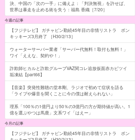
決、中国の「次の一手」に備えよ：「判決無視」を許せば、
世界は暴走を止める術を失う：福島 香織［7/20］
今週の記事
【フジテレビ】 ガチャピン勤続45年目の非情リストラ ポン
キッキーズ3月終了 ［H30/2/13］
ウォーターサーバー業者「サーバー代無料！取付も無料！」
ワイ「ええな、契約や！」
詐欺師ヒカルと詐欺グループVAZ関コレ追放仮面赤カビツイ
垢凍結【part66】
【音楽】突発性難聴の堂本剛、ラジオで初めて症状を語る
「ライブや爆音を聞くことに今の僕は耐えられない」
理系「100％の1億円より50％の3億円の方が期待値が高い。1
億を選ぶやつは馬鹿」文系ワイ「はえー」
今月の記事
【フジテレビ】 ガチャピン勤続45年目の非情リストラ ポン
キッキーズ3月終了 ［H30/2/13］