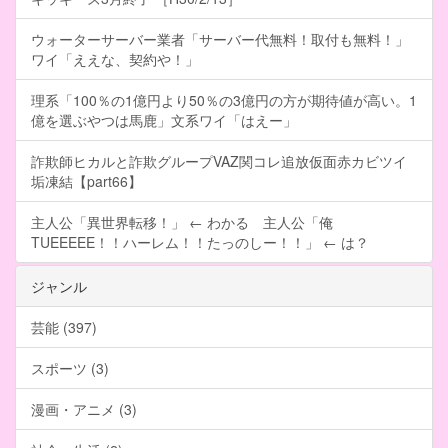
ウォーターサーバー業者「サーバー代無料！取付も無料！」
ワイ「ええな、契約や！」
理系「100％の1億円より50％の3億円の方が期待値が高い。1
億を選ぶやつは馬鹿」文系ワイ「はえー」
詐欺師ヒカルと詐欺グループVAZ関コレ追放仮面赤カビツイ
垢凍結【part66】
主人公「異世界転移！」 ← わかる 主人公「俺
TUEEEEE！！ハーレム！！たっのしー！！」 ← は？
ジャンル
芸能 (397)
スポーツ (3)
漫画・アニメ (3)