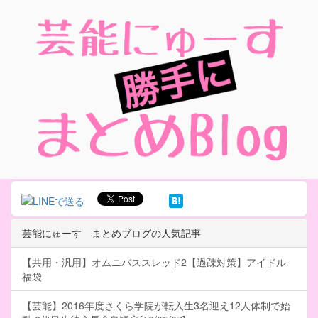
芸能にゅーす まとめブログの人気記事
【共用・汎用】オムニバススレッド2【過疎対策】アイドル
福袋
【芸能】2016年度さくら学院が転入生3名迎え12人体制で始