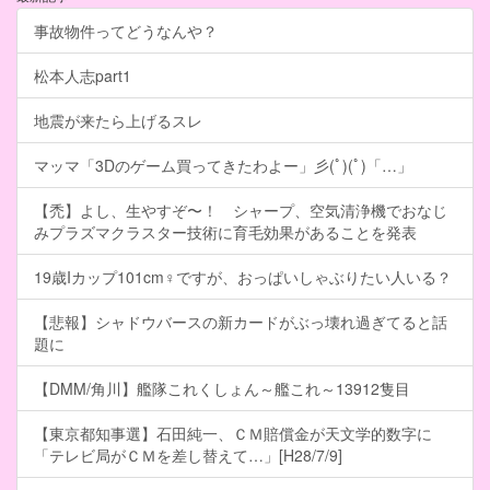
事故物件ってどうなんや？
松本人志part1
地震が来たら上げるスレ
マッマ「3Dのゲーム買ってきたわよー」彡(ﾟ)(ﾟ)「…」
【禿】よし、生やすぞ〜！ シャープ、空気清浄機でおなじ
みプラズマクラスター技術に育毛効果があることを発表
19歳Iカップ101cm♀ですが、おっぱいしゃぶりたい人いる？
【悲報】シャドウバースの新カードがぶっ壊れ過ぎてると話
題に
【DMM/角川】艦隊これくしょん～艦これ～13912隻目
【東京都知事選】石田純一、ＣＭ賠償金が天文学的数字に
「テレビ局がＣＭを差し替えて…」[H28/7/9]