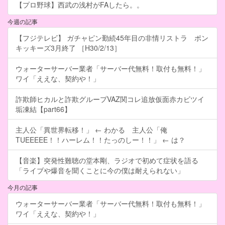
【プロ野球】西武の浅村がFAしたら。。
今週の記事
【フジテレビ】 ガチャピン勤続45年目の非情リストラ ポン
キッキーズ3月終了 ［H30/2/13］
ウォーターサーバー業者「サーバー代無料！取付も無料！」
ワイ「ええな、契約や！」
詐欺師ヒカルと詐欺グループVAZ関コレ追放仮面赤カビツイ
垢凍結【part66】
主人公「異世界転移！」 ← わかる 主人公「俺
TUEEEEE！！ハーレム！！たっのしー！！」 ← は？
【音楽】突発性難聴の堂本剛、ラジオで初めて症状を語る
「ライブや爆音を聞くことに今の僕は耐えられない」
今月の記事
ウォーターサーバー業者「サーバー代無料！取付も無料！」
ワイ「ええな、契約や！」