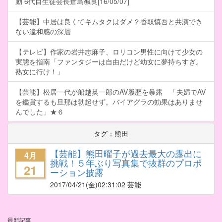
動 6代目生徒会長倉島颯良[16/05/07]
【芸能】中居は良くてキムタクはダメ？香取慎吾と共演でき
ない違和感の深層
【テレビ】作家の岩井志麻子、ロリコン男性に向けて少女の
実態を指南「ファンタジーは自由だけど幼女に夢持ちすぎ。
熟女に行け！」
【芸能】松居一代が船越英一郎のAV履歴を暴露 「夫婦でAV
を鑑賞するも旦那は勃起せず。バイアグラの効果はありませ
んでした」★６
タグ：熊田
【芸能】熊田曜子が過去最大の露出に
4月
挑戦！５年ぶり写真集で抜群のプロポ
21
ーション披露
2017/04/21
(金)02:31:02 芸能
最新記事