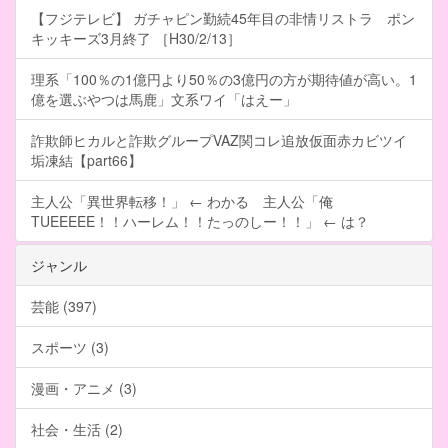
【フジテレビ】 ガチャピン勤続45年目の非情リストラ ポン
キッキーズ3月終了 ［H30/2/13］
理系「100％の1億円より50％の3億円の方が期待値が高い。1
億を選ぶやつは馬鹿」文系ワイ「はえー」
詐欺師ヒカルと詐欺グループVAZ関コレ追放仮面赤カビツイ
垢凍結【part66】
主人公「異世界転移！」 ← わかる 主人公「俺
TUEEEEE！！ハーレム！！たっのしー！！」 ← は？
ジャンル
芸能 (397)
スポーツ (3)
漫画・アニメ (3)
社会・生活 (2)