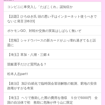
コンビニに車突入し「たばこくれ」認知症か
【話題】ひろゆき氏 頭の悪い子はインターネット使うべきで
ないと発言 [08/23]
ポケモンGO、対戦や交換の実装はしばらく無いぞ
【悲報】シャドウバースの新カードがぶっ壊れ過ぎてると話
題に
【埼玉】草加・八潮・三郷 4
競艇選手だけど質問ある？
松本人志part1
【政治】 加計白紙化で臨時国会冒頭解散の観測、窮地の安倍
政権がすがる奇策
【埼玉】 ヘリで救助した際の費用を徴収 ５分で5000円 全
国の自治体で初 救助に危険が伴う山に限定