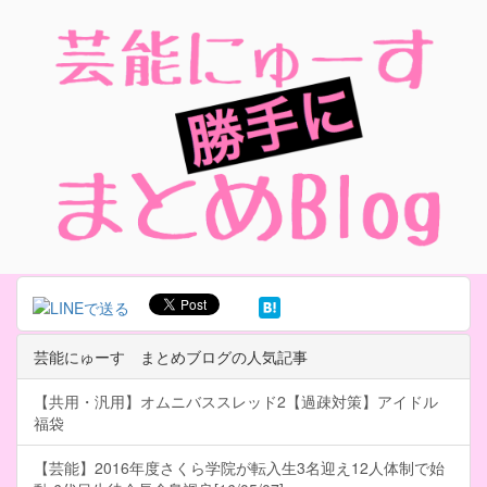
芸能にゅーす まとめブログの人気記事
【共用・汎用】オムニバススレッド2【過疎対策】アイドル
福袋
【芸能】2016年度さくら学院が転入生3名迎え12人体制で始