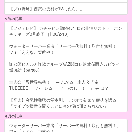
【プロ野球】西武の浅村がFAしたら。。
今週の記事
【フジテレビ】 ガチャピン勤続45年目の非情リストラ ポン
キッキーズ3月終了 ［H30/2/13］
ウォーターサーバー業者「サーバー代無料！取付も無料！」
ワイ「ええな、契約や！」
詐欺師ヒカルと詐欺グループVAZ関コレ追放仮面赤カビツイ
垢凍結【part66】
主人公「異世界転移！」 ← わかる 主人公「俺
TUEEEEE！！ハーレム！！たっのしー！！」 ← は？
【音楽】突発性難聴の堂本剛、ラジオで初めて症状を語る
「ライブや爆音を聞くことに今の僕は耐えられない」
今月の記事
ウォーターサーバー業者「サーバー代無料！取付も無料！」
ワイ「ええな、契約や！」