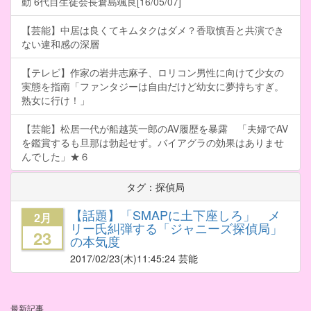
動 6代目生徒会長倉島颯良[16/05/07]
【芸能】中居は良くてキムタクはダメ？香取慎吾と共演でき
ない違和感の深層
【テレビ】作家の岩井志麻子、ロリコン男性に向けて少女の
実態を指南「ファンタジーは自由だけど幼女に夢持ちすぎ。
熟女に行け！」
【芸能】松居一代が船越英一郎のAV履歴を暴露 「夫婦でAV
を鑑賞するも旦那は勃起せず。バイアグラの効果はありませ
んでした」★６
タグ：探偵局
【話題】「SMAPに土下座しろ」 メ
2月
リー氏糾弾する「ジャニーズ探偵局」
23
の本気度
2017/02/23
(木)11:45:24 芸能
最新記事