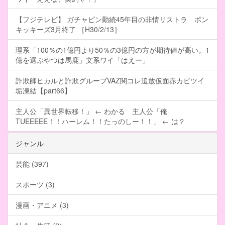
【フジテレビ】 ガチャピン勤続45年目の非情リストラ ポン
キッキーズ3月終了 ［H30/2/13］
理系「100％の1億円より50％の3億円の方が期待値が高い。1
億を選ぶやつは馬鹿」文系ワイ「はえー」
詐欺師ヒカルと詐欺グループVAZ関コレ追放仮面赤カビツイ
垢凍結【part66】
主人公「異世界転移！」 ← わかる 主人公「俺
TUEEEEE！！ハーレム！！たっのしー！！」 ← は？
ジャンル
芸能 (397)
スポーツ (3)
漫画・アニメ (3)