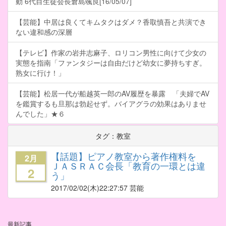
動 6代目生徒会長倉島颯良[16/05/07]
【芸能】中居は良くてキムタクはダメ？香取慎吾と共演でき
ない違和感の深層
【テレビ】作家の岩井志麻子、ロリコン男性に向けて少女の
実態を指南「ファンタジーは自由だけど幼女に夢持ちすぎ。
熟女に行け！」
【芸能】松居一代が船越英一郎のAV履歴を暴露 「夫婦でAV
を鑑賞するも旦那は勃起せず。バイアグラの効果はありませ
んでした」★６
タグ：教室
【話題】ピアノ教室から著作権料を
2月
ＪＡＳＲＡＣ会長「教育の一環とは違
2
う」
2017/02/02
(木)22:27:57 芸能
最新記事