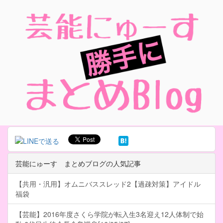
芸能にゅーす まとめブログの人気記事
【共用・汎用】オムニバススレッド2【過疎対策】アイドル
福袋
【芸能】2016年度さくら学院が転入生3名迎え12人体制で始