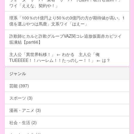
ワイ「ええな、契約や！」
理系「100％の1億円より50％の3億円の方が期待値が高い。1
億を選ぶやつは馬鹿」文系ワイ「はえー」
詐欺師ヒカルと詐欺グループVAZ関コレ追放仮面赤カビツイ
垢凍結【part66】
主人公「異世界転移！」 ← わかる 主人公「俺
TUEEEEE！！ハーレム！！たっのしー！！」 ← は？
ジャンル
芸能 (397)
スポーツ (3)
漫画・アニメ (3)
社会・生活 (2)