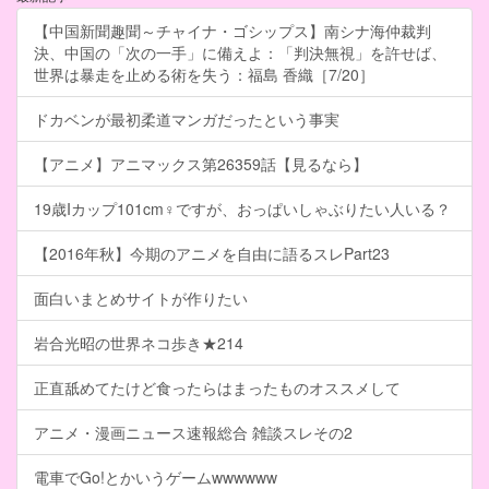
【中国新聞趣聞～チャイナ・ゴシップス】南シナ海仲裁判
決、中国の「次の一手」に備えよ：「判決無視」を許せば、
世界は暴走を止める術を失う：福島 香織［7/20］
ドカベンが最初柔道マンガだったという事実
【アニメ】アニマックス第26359話【見るなら】
19歳Iカップ101cm♀ですが、おっぱいしゃぶりたい人いる？
【2016年秋】今期のアニメを自由に語るスレPart23
面白いまとめサイトが作りたい
岩合光昭の世界ネコ歩き★214
正直舐めてたけど食ったらはまったものオススメして
アニメ・漫画ニュース速報総合 雑談スレその2
電車でGo!とかいうゲームwwwwww