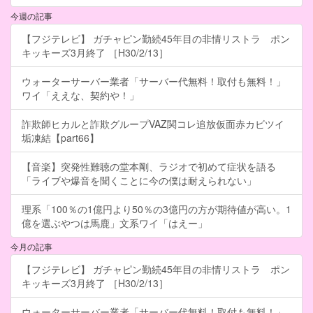
今週の記事
【フジテレビ】 ガチャピン勤続45年目の非情リストラ ポン
キッキーズ3月終了 ［H30/2/13］
ウォーターサーバー業者「サーバー代無料！取付も無料！」
ワイ「ええな、契約や！」
詐欺師ヒカルと詐欺グループVAZ関コレ追放仮面赤カビツイ
垢凍結【part66】
【音楽】突発性難聴の堂本剛、ラジオで初めて症状を語る
「ライブや爆音を聞くことに今の僕は耐えられない」
理系「100％の1億円より50％の3億円の方が期待値が高い。1
億を選ぶやつは馬鹿」文系ワイ「はえー」
今月の記事
【フジテレビ】 ガチャピン勤続45年目の非情リストラ ポン
キッキーズ3月終了 ［H30/2/13］
ウォーターサーバー業者「サーバー代無料！取付も無料！」