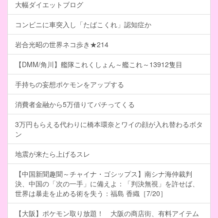
大幅ダイエットブログ
コンビニに車突入し「たばこくれ」認知症か
岩合光昭の世界ネコ歩き★214
【DMM/角川】艦隊これくしょん～艦これ～13912隻目
手持ちの妄想ポケモンをアップする
消費者金融から5万借りてパチってくる
3万円もらえる代わりに橋本環奈とワイの顔が入れ替わるボタ
ン
地震が来たら上げるスレ
【中国新聞趣聞～チャイナ・ゴシップス】南シナ海仲裁判
決、中国の「次の一手」に備えよ：「判決無視」を許せば、
世界は暴走を止める術を失う：福島 香織［7/20］
【大阪】ポケモン取り放題！ 大阪の商店街、有料アイテム