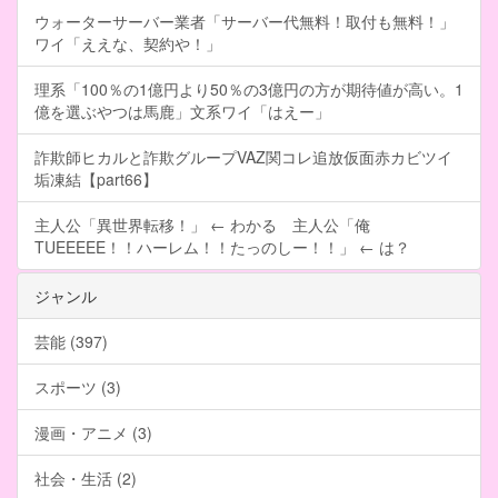
ウォーターサーバー業者「サーバー代無料！取付も無料！」
ワイ「ええな、契約や！」
理系「100％の1億円より50％の3億円の方が期待値が高い。1
億を選ぶやつは馬鹿」文系ワイ「はえー」
詐欺師ヒカルと詐欺グループVAZ関コレ追放仮面赤カビツイ
垢凍結【part66】
主人公「異世界転移！」 ← わかる 主人公「俺
TUEEEEE！！ハーレム！！たっのしー！！」 ← は？
ジャンル
芸能 (397)
スポーツ (3)
漫画・アニメ (3)
社会・生活 (2)