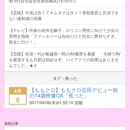
動 6代目生徒会長倉島颯良[16/05/07]
【芸能】中居は良くてキムタクはダメ？香取慎吾と共演でき
ない違和感の深層
【テレビ】作家の岩井志麻子、ロリコン男性に向けて少女の
実態を指南「ファンタジーは自由だけど幼女に夢持ちすぎ。
熟女に行け！」
【芸能】松居一代が船越英一郎のAV履歴を暴露 「夫婦でAV
を鑑賞するも旦那は勃起せず。バイアグラの効果はありませ
んでした」★６
タグ：焦った
【ももクロ】ももクロ百田デビュー前
4月
の14歳映像OA「焦った」
6
2017/04/06
(木)01:52:10 芸能
最新記事