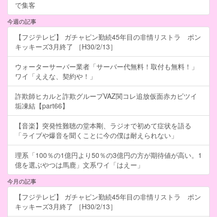
で集客
今週の記事
【フジテレビ】 ガチャピン勤続45年目の非情リストラ ポン
キッキーズ3月終了 ［H30/2/13］
ウォーターサーバー業者「サーバー代無料！取付も無料！」
ワイ「ええな、契約や！」
詐欺師ヒカルと詐欺グループVAZ関コレ追放仮面赤カビツイ
垢凍結【part66】
【音楽】突発性難聴の堂本剛、ラジオで初めて症状を語る
「ライブや爆音を聞くことに今の僕は耐えられない」
理系「100％の1億円より50％の3億円の方が期待値が高い。1
億を選ぶやつは馬鹿」文系ワイ「はえー」
今月の記事
【フジテレビ】 ガチャピン勤続45年目の非情リストラ ポン
キッキーズ3月終了 ［H30/2/13］