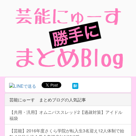
芸能にゅーす まとめブログの人気記事
【共用・汎用】オムニバススレッド2【過疎対策】アイドル
福袋
【芸能】2016年度さくら学院が転入生3名迎え12人体制で始