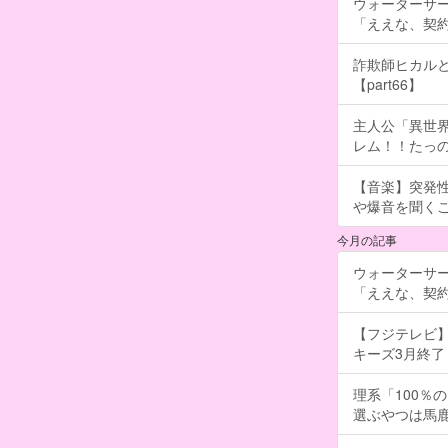
ウォーターサ
「ええな、契
詐欺師ヒカルと
【part66】
主人公「異世界
レム！！たっの
【音楽】突発
や爆音を聞く
今月の記事
ウォーターサ
「ええな、契
【フジテレビ】
キーズ3月終了 ［
理系「100％
選ぶやつは馬