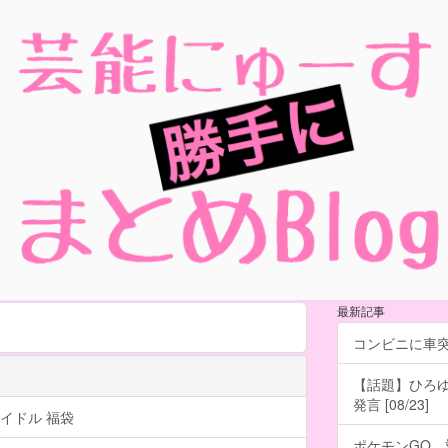
最新記事
コンビニに車
【話題】ひろ
発言 [08/23]
イドル 福袋
ポケモンGO