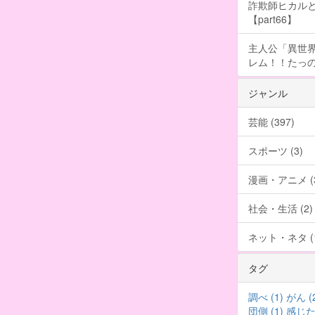
詐欺師ヒカルと
【part66】
主人公「異世界
レム！！たっの
ジャンル
芸能 (397)
スポーツ (3)
漫画・アニメ (3
社会・生活 (2)
ネット・ネタ (1
タグ
調べ (1)
がん (
団側 (1)
感じた 