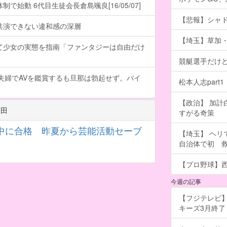
で始動 6代目生徒会長倉島颯良[16/05/07]
【悲報】シャ
共演できない違和感の深層
【埼玉】草加・
て少女の実態を指南「ファンタジーは自由だけ
競艇選手だけ
夫婦でAVを鑑賞するも旦那は勃起せず。バイ
松本人志part1
【政治】 加
芦田
すがる奇策
中に合格 昨夏から芸能活動セーブ
【埼玉】 ヘリ
自治体で初 
【プロ野球】西
今週の記事
【フジテレビ】
キーズ3月終了 ［