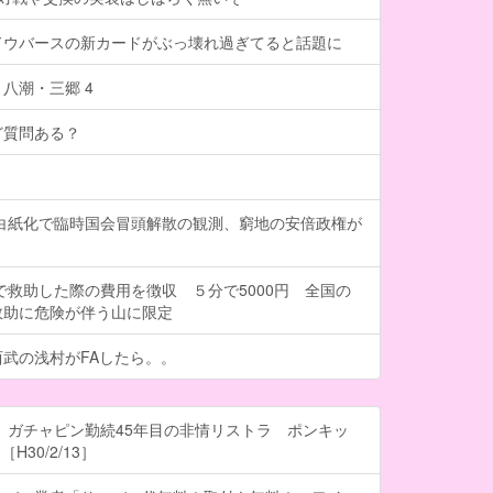
ドウバースの新カードがぶっ壊れ過ぎてると話題に
八潮・三郷 4
ど質問ある？
計白紙化で臨時国会冒頭解散の観測、窮地の安倍政権が
で救助した際の費用を徴収 ５分で5000円 全国の
救助に危険が伴う山に限定
武の浅村がFAしたら。。
 ガチャピン勤続45年目の非情リストラ ポンキッ
H30/2/13］