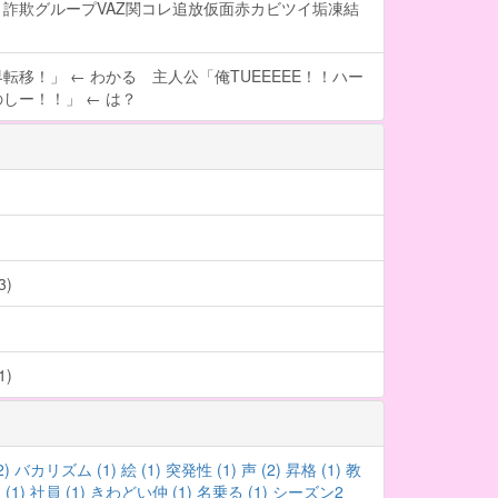
詐欺グループVAZ関コレ追放仮面赤カビツイ垢凍結
転移！」 ← わかる 主人公「俺TUEEEEE！！ハー
しー！！」 ← は？
)
)
2)
バカリズム (1)
絵 (1)
突発性 (1)
声 (2)
昇格 (1)
教
(1)
社員 (1)
きわどい仲 (1)
名乗る (1)
シーズン2