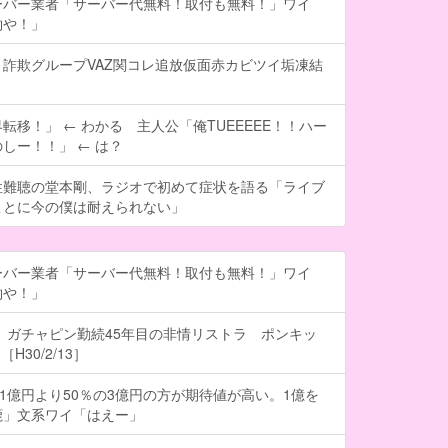
ーバー業者「サーバー代無料！取付も無料！」ワイ
約や！」
詐欺グループVAZ関コレ追放仮面赤カビツイ垢凍結
転移！」 ← わかる 主人公「俺TUEEEEE！！ハー
しー！！」 ← は？
性難聴の堂本剛、ラジオで初めて症状を語る「ライブ
ことに今の僕は耐えられない」
ーバー業者「サーバー代無料！取付も無料！」ワイ
約や！」
 ガチャピン勤続45年目の非情リストラ ポンキッ
H30/2/13］
の1億円より50％の3億円の方が期待値が高い。1億を
鹿」文系ワイ「はえー」