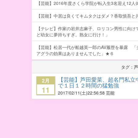
【芸能】2016年度さくら学院が転入生3名迎え12人体制
【芸能】中居は良くてキムタクはダメ？香取慎吾と
【テレビ】作家の岩井志麻子、ロリコン男性に向け
ど幼女に夢持ちすぎ。熟女に行け！」
【芸能】松居一代が船越英一郎のAV履歴を暴露 「
アグラの効果はありませんでした」★６
タグ：
【芸能】芦田愛菜、超名門私立
2月
で１日１２時間の猛勉強
11
2017/02/11
(土)22:56:58 芸能