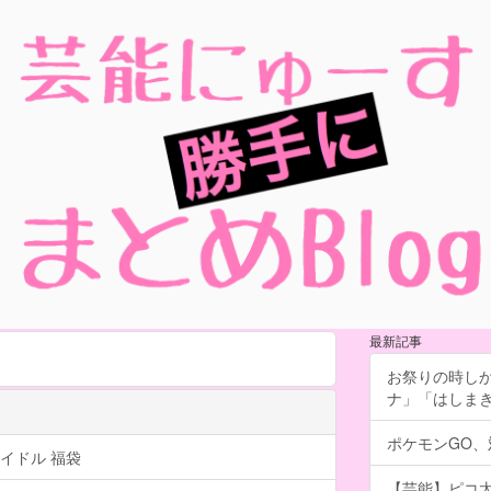
最新記事
お祭りの時し
ナ」「はしま
ポケモンGO
イドル 福袋
【芸能】ピコ太