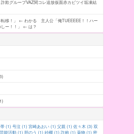
詐欺グループVAZ関コレ追放仮面赤カビツイ垢凍結
転移！」 ← わかる 主人公「俺TUEEEEE！！ハー
しー！！」 ← は？
)
)
帯 (1)
号泣 (1)
宮崎あおい (1)
父親 (1)
佐々木 (3)
双
芸能活動 (1)
胆のう (1)
紗椰 (1)
詐称 (1)
薬物 (1)
密