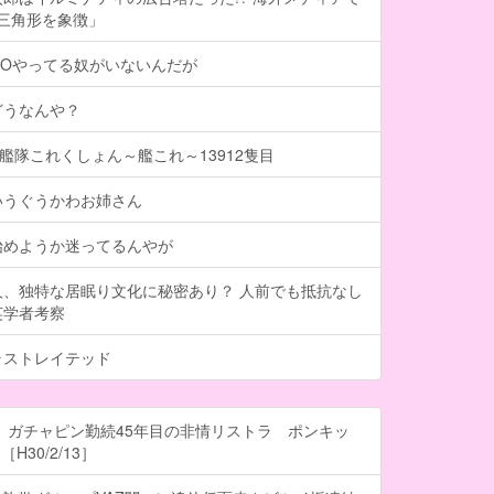
は三角形を象徴」
GOやってる奴がいないんだが
どうなんや？
】艦隊これくしょん～艦これ～13912隻目
いうぐうかわお姉さん
始めようか迷ってるんやが
人、独特な居眠り文化に秘密あり？ 人前でも抵抗なし
英学者考察
ラストレイテッド
 ガチャピン勤続45年目の非情リストラ ポンキッ
H30/2/13］