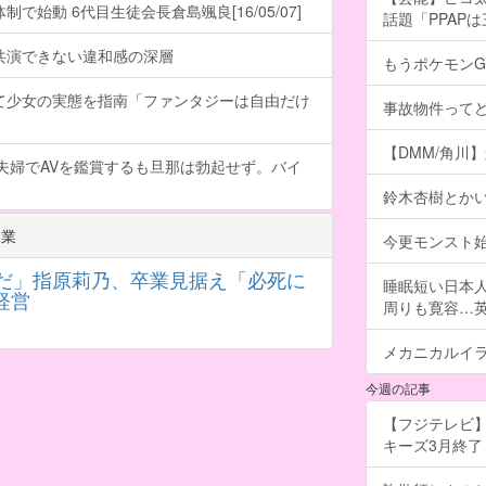
で始動 6代目生徒会長倉島颯良[16/05/07]
話題「PPAP
共演できない違和感の深層
もうポケモン
て少女の実態を指南「ファンタジーは自由だけ
事故物件って
【DMM/角川
夫婦でAVを鑑賞するも旦那は勃起せず。バイ
鈴木杏樹とか
副業
今更モンスト
りだ」指原莉乃、卒業見据え「必死に
睡眠短い日本
経営
周りも寛容…
メカニカルイ
今週の記事
【フジテレビ】
キーズ3月終了 ［