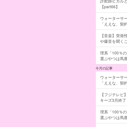
詐欺師ヒカルと
【part66】
ウォーターサ
「ええな、契
【音楽】突発
や爆音を聞く
理系「100％
選ぶやつは馬
今月の記事
ウォーターサ
「ええな、契
【フジテレビ】
キーズ3月終了 ［
理系「100％
選ぶやつは馬