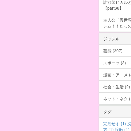
詐欺師ヒカルと
【part66】
主人公「異世界
レム！！たっの
ジャンル
芸能 (397)
スポーツ (3)
漫画・アニメ (3
社会・生活 (2)
ネット・ネタ (1
タグ
完治せず (1)
携
方 (1)
接触 (1)