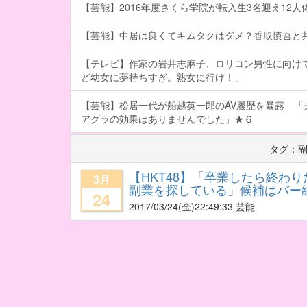
【芸能】2016年度さくら学院が転入生3名迎え12人体制
【芸能】中居は良くてキムタクはダメ？香取慎吾と
【テレビ】作家の岩井志麻子、ロリコン男性に向け
ど幼女に夢持ちすぎ。熟女に行け！」
【芸能】松居一代が船越英一郎のAV履歴を暴露 「
アグラの効果はありませんでした」★６
タグ：
【HKT48】「卒業したら終わ
3月
副業を探している」候補はバー
24
2017/03/24
(金)22:49:33 芸能