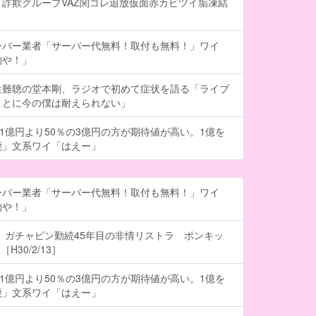
詐欺グループVAZ関コレ追放仮面赤カビツイ垢凍結
ーバー業者「サーバー代無料！取付も無料！」ワイ
約や！」
性難聴の堂本剛、ラジオで初めて症状を語る「ライブ
ことに今の僕は耐えられない」
の1億円より50％の3億円の方が期待値が高い。1億を
鹿」文系ワイ「はえー」
ーバー業者「サーバー代無料！取付も無料！」ワイ
約や！」
 ガチャピン勤続45年目の非情リストラ ポンキッ
H30/2/13］
の1億円より50％の3億円の方が期待値が高い。1億を
鹿」文系ワイ「はえー」