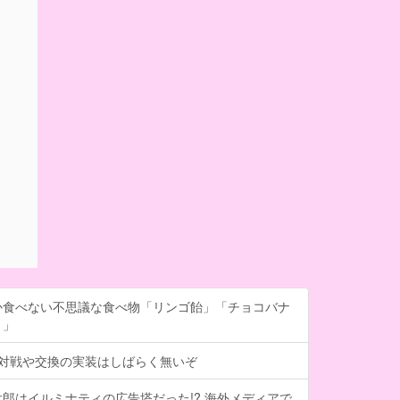
か食べない不思議な食べ物「リンゴ飴」「チョコバナ
き」
、対戦や交換の実装はしばらく無いぞ
郎はイルミナティの広告塔だった!? 海外メディアで