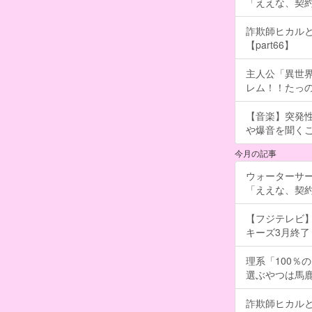
「ええな、契
詐欺師ヒカルと
【part66】
主人公「異世界
レム！！たっの
【音楽】突発
や爆音を聞く
今月の記事
ウォーターサ
「ええな、契
【フジテレビ】
キーズ3月終了 ［
理系「100％
選ぶやつは馬
詐欺師ヒカルと