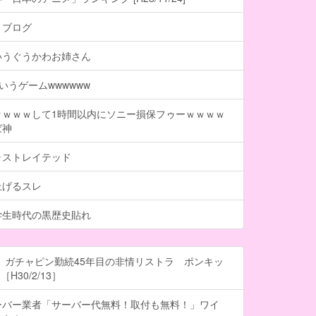
トブログ
いうぐうかわお姉さん
いうゲームwwwwww
ｗｗｗｗして1時間以内にソニー損保フゥーｗｗｗｗ
ば神
ラストレイテッド
上げるスレ
学生時代の黒歴史貼れ
 ガチャピン勤続45年目の非情リストラ ポンキッ
H30/2/13］
ーバー業者「サーバー代無料！取付も無料！」ワイ