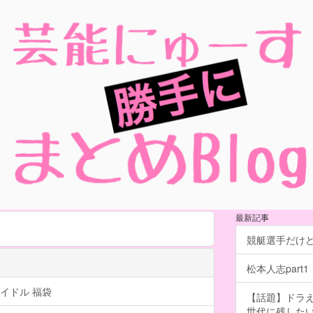
最新記事
競艇選手だけ
松本人志part1
イドル 福袋
【話題】ドラえ
世代に残したい「