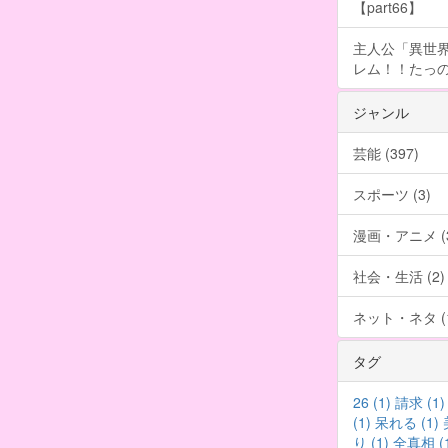
【part66】
主人公「異世界
レム！！たっの
ジャンル
芸能 (397)
スポーツ (3)
漫画・アニメ (3
社会・生活 (2)
ネット・ネタ (1
タグ
26 (1)
請求 (1)
(1)
呆れる (1)
り (1)
全真相 (1