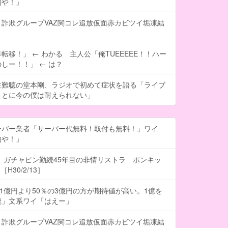
約や！」
詐欺グループVAZ関コレ追放仮面赤カビツイ垢凍結
転移！」 ← わかる 主人公「俺TUEEEEE！！ハー
しー！！」 ← は？
性難聴の堂本剛、ラジオで初めて症状を語る「ライブ
ことに今の僕は耐えられない」
ーバー業者「サーバー代無料！取付も無料！」ワイ
約や！」
 ガチャピン勤続45年目の非情リストラ ポンキッ
H30/2/13］
の1億円より50％の3億円の方が期待値が高い。1億を
鹿」文系ワイ「はえー」
詐欺グループVAZ関コレ追放仮面赤カビツイ垢凍結