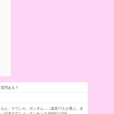
ど質問ある？
もん、ナウシカ、ガンダム……議員17人が選ぶ、次
日本のアニメ」ランキング [H28/11/24]