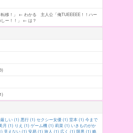
転移！」 ← わかる 主人公「俺TUEEEEE！！ハー
しー！！」 ← は？
)
)
厳しい (1)
悪行 (1)
セクシー女優 (1)
堂本 (1)
今まで
美月 (1)
りえ (1)
ゲーム機 (1)
莉菜 (1)
いきものがか
)
見えない (1)
安易 (1)
旅人 (1)
広く (1)
限界 (1)
略