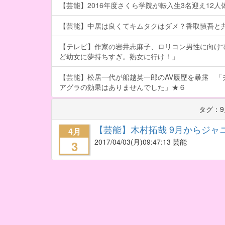
【芸能】2016年度さくら学院が転入生3名迎え12人体制
【芸能】中居は良くてキムタクはダメ？香取慎吾と
【テレビ】作家の岩井志麻子、ロリコン男性に向け
ど幼女に夢持ちすぎ。熟女に行け！」
【芸能】松居一代が船越英一郎のAV履歴を暴露 「
アグラの効果はありませんでした」★６
タグ：9
【芸能】木村拓哉 9月からジャ
4月
2017/04/03
(月)09:47:13 芸能
3