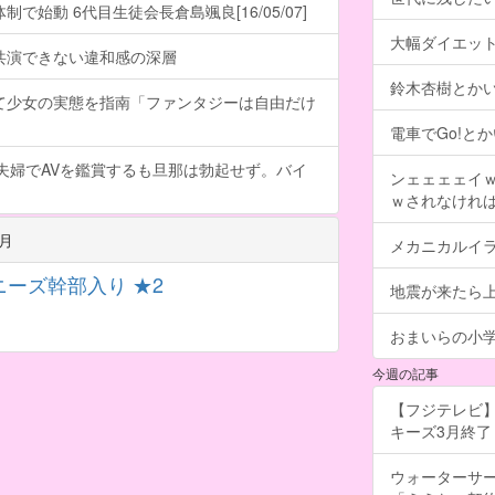
で始動 6代目生徒会長倉島颯良[16/05/07]
大幅ダイエッ
共演できない違和感の深層
鈴木杏樹とか
て少女の実態を指南「ファンタジーは自由だけ
電車でGo!とか
夫婦でAVを鑑賞するも旦那は勃起せず。バイ
ンェェェェイ
ｗされなけれ
月
メカニカルイ
ニーズ幹部入り ★2
地震が来たら
おまいらの小
今週の記事
【フジテレビ】
キーズ3月終了 ［
ウォーターサ