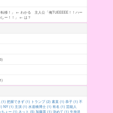
転移！」 ← わかる 主人公「俺TUEEEEE！！ハー
しー！！」 ← は？
)
)
(1)
把握できず (1)
トランプ (2)
素直 (1)
恭子 (1)
不
)
NY (1)
主演 (1)
水道橋博士 (1)
有名 (1)
芸能人
ちょー (1)
ネット (5)
加藤茶 (1)
決めて (1)
生放送