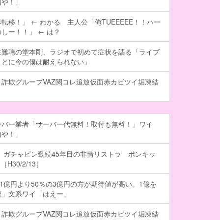
約や！」
転移！」 ← わかる 主人公「俺TUEEEEE！！ハー
しー！！」 ← は？
性難聴の堂本剛、ラジオで初めて症状を語る「ライブ
ことに今の僕は耐えられない」
詐欺グループVAZ関コレ追放仮面赤カビツイ垢凍結
ーバー業者「サーバー代無料！取付も無料！」ワイ
約や！」
 ガチャピン勤続45年目の非情リストラ ポンキッ
H30/2/13］
の1億円より50％の3億円の方が期待値が高い。1億を
鹿」文系ワイ「はえー」
詐欺グループVAZ関コレ追放仮面赤カビツイ垢凍結