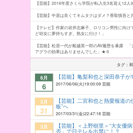
【芸能】2016年度さくら学院が転入生3名迎え12人体制
【芸能】中居は良くてキムタクはダメ？香取慎吾と
【テレビ】作家の岩井志麻子、ロリコン男性に向け
ど幼女に夢持ちすぎ。熟女に行け！」
【芸能】松居一代が船越英一郎のAV履歴を暴露 「
アグラの効果はありませんでした」★６
タグ：
【芸能】亀梨和也と深田恭子が
6月
2017/06/06
(火)19:00:09 芸能
6
【芸能】二宮和也と熱愛報道の伊藤綾
3月
板”へ
31
2017/03/31
(金)22:47:18 芸能
【芸能】＜上野樹里＞“大女優病
3月
否」で日テレを出禁に！？