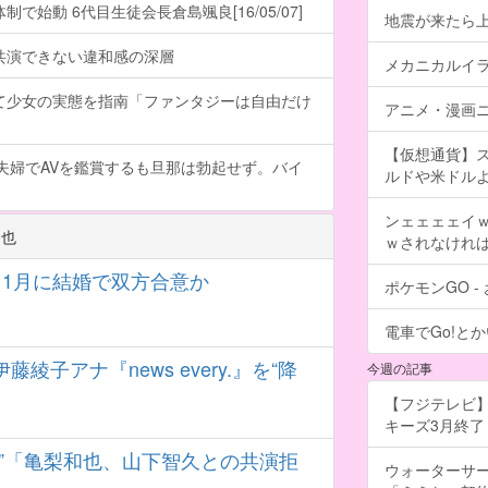
で始動 6代目生徒会長倉島颯良[16/05/07]
地震が来たら
共演できない違和感の深層
メカニカルイ
て少女の実態を指南「ファンタジーは自由だけ
アニメ・漫画ニ
【仮想通貨】
夫婦でAVを鑑賞するも旦那は勃起せず。バイ
ルドや米ドル
ンェェェェイ
和也
ｗされなけれ
11月に結婚で双方合意か
ポケモンGO 
電車でGo!とか
子アナ『news every.』を“降
今週の記事
【フジテレビ】
キーズ3月終了 ［
”「亀梨和也、山下智久との共演拒
ウォーターサ