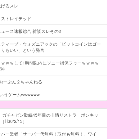
上げるスレ
ラストレイテッド
ュース速報総合 雑談スレその2
スティーブ・ウォズニアックの「ビットコインはゴー
よりもいい」という発言
ｗｗｗｗして1時間以内にソニー損保フゥーｗｗｗｗ
ば神
- おーぷん２ちゃんねる
いうゲームwwwwww
 ガチャピン勤続45年目の非情リストラ ポンキッ
H30/2/13］
ーバー業者「サーバー代無料！取付も無料！」ワイ