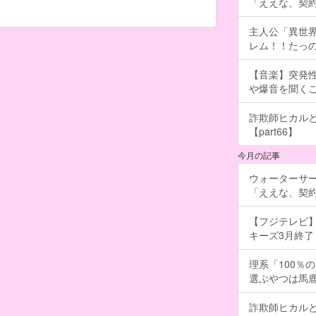
「ええな、契
主人公「異世界
レム！！たっの
【音楽】突発
や爆音を聞く
詐欺師ヒカルと
【part66】
今月の記事
ウォーターサ
「ええな、契
【フジテレビ】
キーズ3月終了 ［
理系「100％
選ぶやつは馬
詐欺師ヒカルと