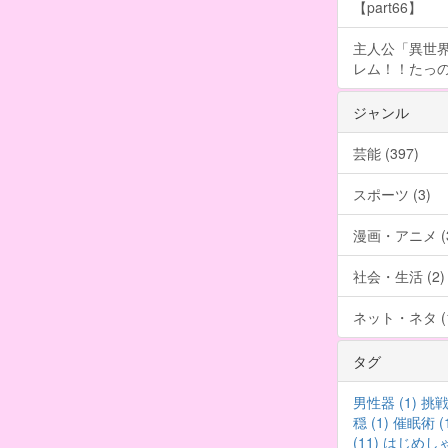
【part66】
主人公「異世界
レム！！たっの
ジャンル
芸能 (397)
スポーツ (3)
漫画・アニメ (3
社会・生活 (2)
ネット・ネタ (1
タグ
男性器 (1)
挑戦 
穏 (1)
催眠術 (1
(11)
はじめしゃ