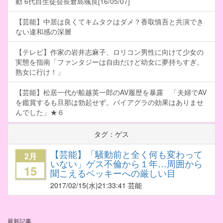
動 6代目生徒会長倉島颯良[16/05/07]
【芸能】中居は良くてキムタクはダメ？香取慎吾と共演でき
ない違和感の深層
【テレビ】作家の岩井志麻子、ロリコン男性に向けて少女の
実態を指南「ファンタジーは自由だけど幼女に夢持ちすぎ。
熟女に行け！」
【芸能】松居一代が船越英一郎のAV履歴を暴露 「夫婦でAV
を鑑賞するも旦那は勃起せず。バイアグラの効果はありませ
んでした」★６
タグ：ゲス
【芸能】「騒動前と全く何も変わって
2月
いない」ゲス不倫から１年…周囲から
15
聞こえるベッキーへの厳しい目
2017/02/15
(水)21:33:41 芸能
最新記事