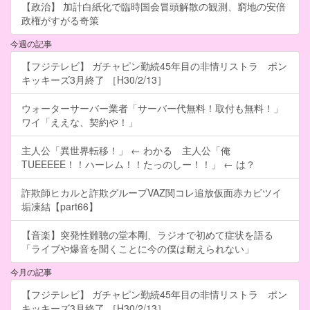
【政治】 加計白紙化で臨時国会冒頭解散の観測、窮地の安倍
政権がすがる奇策
今週の記事
【フジテレビ】 ガチャピン勤続45年目の非情リストラ ポン
キッキーズ3月終了 ［H30/2/13］
ウォーターサーバー業者「サーバー代無料！取付も無料！」
ワイ「ええな、契約や！」
主人公「異世界転移！」 ← わかる 主人公「俺
TUEEEEE！！ハーレム！！たっのしー！！」 ← は？
詐欺師ヒカルと詐欺グループVAZ関コレ追放仮面赤カビツイ
垢凍結【part66】
【音楽】突発性難聴の堂本剛、ラジオで初めて症状を語る
「ライブや爆音を聞くことに今の僕は耐えられない」
今月の記事
【フジテレビ】 ガチャピン勤続45年目の非情リストラ ポン
キッキーズ3月終了 ［H30/2/13］