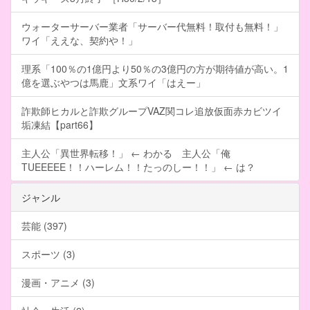
ウォーターサーバー業者「サーバー代無料！取付も無料！」
ワイ「ええな、契約や！」
理系「100％の1億円より50％の3億円の方が期待値が高い。1
億を選ぶやつは馬鹿」文系ワイ「はえー」
詐欺師ヒカルと詐欺グループVAZ関コレ追放仮面赤カビツイ
垢凍結【part66】
主人公「異世界転移！」 ← わかる 主人公「俺
TUEEEEE！！ハーレム！！たっのしー！！」 ← は？
ジャンル
芸能 (397)
スポーツ (3)
漫画・アニメ (3)