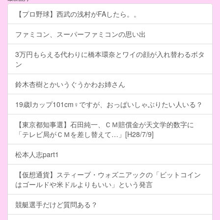
【プロ野球】西武の浅村がFAしたら。。
ファミコン、スーパーファミコンの思い出
3万円もらえる代わりに橋本環奈とワイの顔が入れ替わるボタ
ン
鈴木杏樹とかいうぐうかわお姉さん
19歳Iカップ101cm♀ですが、おっぱいしゃぶりたい人いる？
【東京都知事選】石田純一、ＣＭ賠償金が天文学的数字に
「テレビ局がＣＭを差し替えて…」[H28/7/9]
松本人志part1
【仮想通貨】スティーブ・ウォズニアックの「ビットコイン
はゴールドや米ドルよりもいい」という発言
競艇選手だけど質問ある？