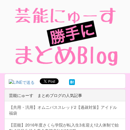
芸能にゅーす まとめブログの人気記事
【共用・汎用】オムニバススレッド2【過疎対策】アイドル
福袋
【芸能】2016年度さくら学院が転入生3名迎え12人体制で始