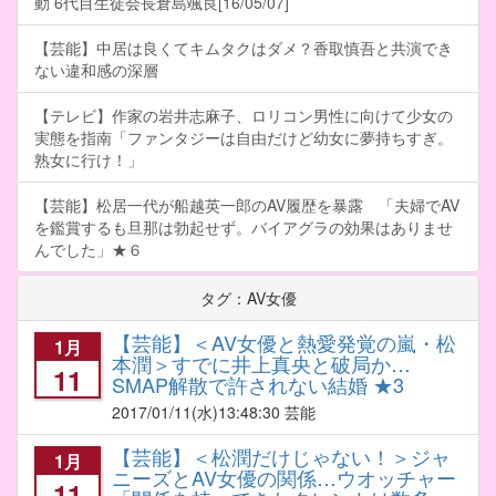
動 6代目生徒会長倉島颯良[16/05/07]
【芸能】中居は良くてキムタクはダメ？香取慎吾と共演でき
ない違和感の深層
【テレビ】作家の岩井志麻子、ロリコン男性に向けて少女の
実態を指南「ファンタジーは自由だけど幼女に夢持ちすぎ。
熟女に行け！」
【芸能】松居一代が船越英一郎のAV履歴を暴露 「夫婦でAV
を鑑賞するも旦那は勃起せず。バイアグラの効果はありませ
んでした」★６
タグ：AV女優
【芸能】＜AV女優と熱愛発覚の嵐・松
1月
本潤＞すでに井上真央と破局か…
11
SMAP解散で許されない結婚 ★3
2017/01/11
(水)13:48:30 芸能
【芸能】＜松潤だけじゃない！＞ジャ
1月
ニーズとAV女優の関係…ウオッチャー
11