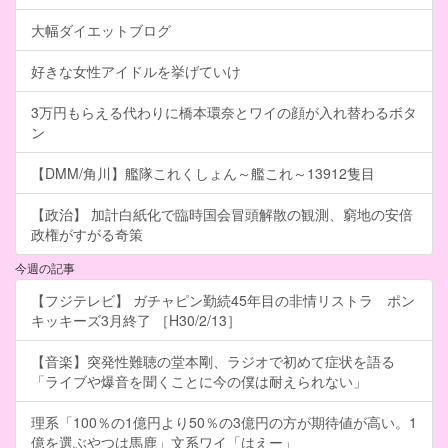
大幅ダイエットブログ
好きな女性アイドルを挙げていけ
3万円もらえる代わりに橋本環奈とワイの顔が入れ替わるボタ
ン
【DMM/角川】艦隊これくしょん～艦これ～13912隻目
【政治】 加計白紙化で臨時国会冒頭解散の観測、窮地の安倍
政権がすがる奇策
今週の記事
【フジテレビ】 ガチャピン勤続45年目の非情リストラ ポン
キッキーズ3月終了 ［H30/2/13］
【音楽】突発性難聴の堂本剛、ラジオで初めて症状を語る
「ライブや爆音を聞くことに今の僕は耐えられない」
理系「100％の1億円より50％の3億円の方が期待値が高い。1
億を選ぶやつは馬鹿」文系ワイ「はえー」