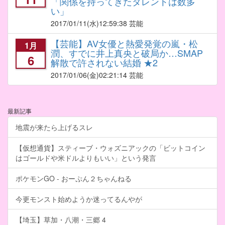
「関係を持ってきたタレントは数多
い」
2017/01/11
(水)12:59:38 芸能
【芸能】AV女優と熱愛発覚の嵐・松
1月
潤、すでに井上真央と破局か…SMAP
6
解散で許されない結婚 ★2
2017/01/06
(金)02:21:14 芸能
最新記事
地震が来たら上げるスレ
【仮想通貨】スティーブ・ウォズニアックの「ビットコイン
はゴールドや米ドルよりもいい」という発言
ポケモンGO - おーぷん２ちゃんねる
今更モンスト始めようか迷ってるんやが
【埼玉】草加・八潮・三郷 4