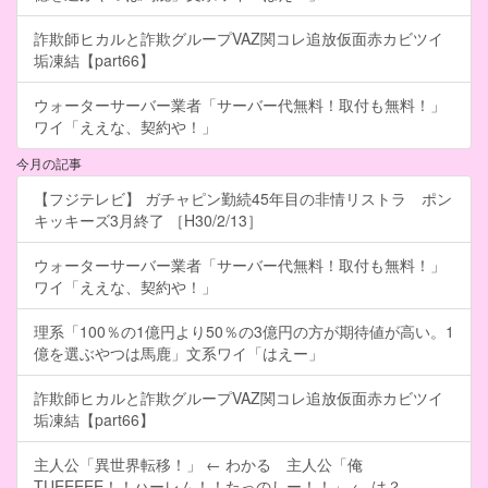
詐欺師ヒカルと詐欺グループVAZ関コレ追放仮面赤カビツイ
垢凍結【part66】
ウォーターサーバー業者「サーバー代無料！取付も無料！」
ワイ「ええな、契約や！」
今月の記事
【フジテレビ】 ガチャピン勤続45年目の非情リストラ ポン
キッキーズ3月終了 ［H30/2/13］
ウォーターサーバー業者「サーバー代無料！取付も無料！」
ワイ「ええな、契約や！」
理系「100％の1億円より50％の3億円の方が期待値が高い。1
億を選ぶやつは馬鹿」文系ワイ「はえー」
詐欺師ヒカルと詐欺グループVAZ関コレ追放仮面赤カビツイ
垢凍結【part66】
主人公「異世界転移！」 ← わかる 主人公「俺
TUEEEEE！！ハーレム！！たっのしー！！」 ← は？