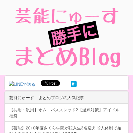
芸能にゅーす まとめブログの人気記事
【共用・汎用】オムニバススレッド2【過疎対策】アイドル
福袋
【芸能】2016年度さくら学院が転入生3名迎え12人体制で始