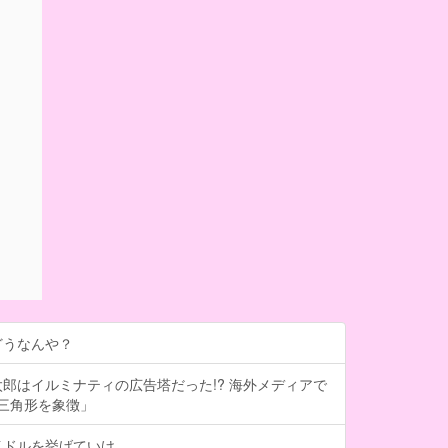
どうなんや？
郎はイルミナティの広告塔だった!? 海外メディアで
は三角形を象徴」
イドルを挙げていけ