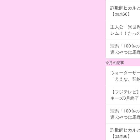
詐欺師ヒカルと
【part66】
主人公「異世界
レム！！たっの
理系「100％
選ぶやつは馬
今月の記事
ウォーターサ
「ええな、契
【フジテレビ】
キーズ3月終了 ［
理系「100％
選ぶやつは馬
詐欺師ヒカルと
【part66】