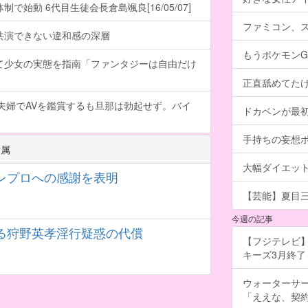
で始動 6代目生徒会長倉島颯良[16/05/07]
ファミコン、
共演できない違和感の深層
もうポケモン
て少女の実態を指南「ファンタジーは自由だけ
正直舐めてた
夫婦でAVを鑑賞するも旦那は勃起せず。バイ
ドカベンが最
手持ちの妄想
所属
大幅ダイエッ
レプロへの感謝を表明
【芸能】夏目
今週の記事
る狩野英孝淫行疑惑の代償
【フジテレビ】
キーズ3月終了 ［
ウォーターサ
「ええな、契