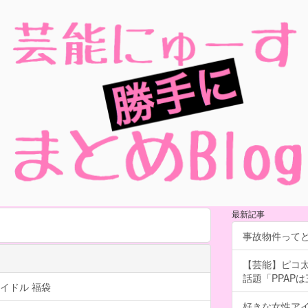
最新記事
事故物件って
【芸能】ピコ太
話題「PPAP
イドル 福袋
好きな女性ア