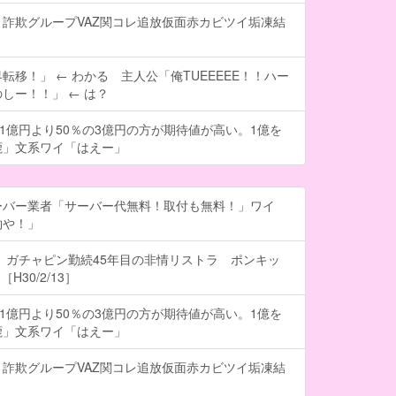
詐欺グループVAZ関コレ追放仮面赤カビツイ垢凍結
転移！」 ← わかる 主人公「俺TUEEEEE！！ハー
しー！！」 ← は？
の1億円より50％の3億円の方が期待値が高い。1億を
鹿」文系ワイ「はえー」
ーバー業者「サーバー代無料！取付も無料！」ワイ
約や！」
 ガチャピン勤続45年目の非情リストラ ポンキッ
H30/2/13］
の1億円より50％の3億円の方が期待値が高い。1億を
鹿」文系ワイ「はえー」
詐欺グループVAZ関コレ追放仮面赤カビツイ垢凍結