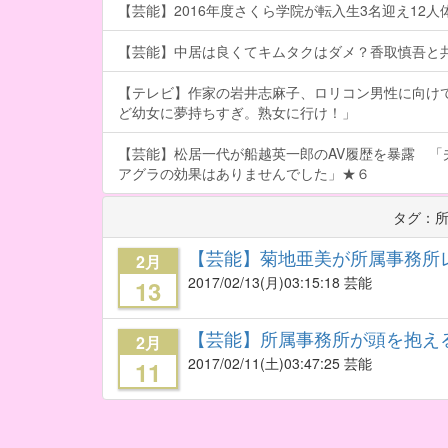
【芸能】2016年度さくら学院が転入生3名迎え12人体制
【芸能】中居は良くてキムタクはダメ？香取慎吾と
【テレビ】作家の岩井志麻子、ロリコン男性に向け
ど幼女に夢持ちすぎ。熟女に行け！」
【芸能】松居一代が船越英一郎のAV履歴を暴露 「
アグラの効果はありませんでした」★６
タグ：
【芸能】菊地亜美が所属事務所
2月
2017/02/13
(月)03:15:18 芸能
13
【芸能】所属事務所が頭を抱え
2月
2017/02/11
(土)03:47:25 芸能
11