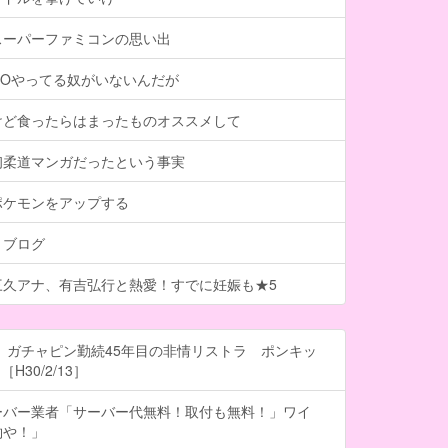
スーパーファミコンの思い出
GOやってる奴がいないんだが
けど食ったらはまったものオススメして
初柔道マンガだったという事実
ポケモンをアップする
トブログ
三久アナ、有吉弘行と熱愛！すでに妊娠も★5
 ガチャピン勤続45年目の非情リストラ ポンキッ
H30/2/13］
ーバー業者「サーバー代無料！取付も無料！」ワイ
約や！」