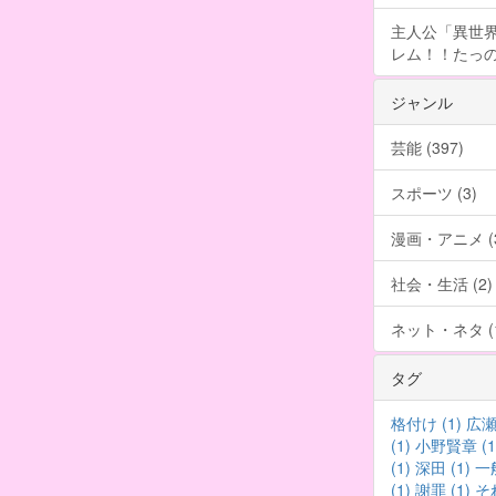
主人公「異世界
レム！！たっの
ジャンル
芸能 (397)
スポーツ (3)
漫画・アニメ (3
社会・生活 (2)
ネット・ネタ (1
タグ
格付け (1)
広瀬
(1)
小野賢章 (1
(1)
深田 (1)
一般
(1)
謝罪 (1)
そ