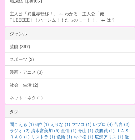
垢凍結【part66】
主人公「異世界転移！」 ← わかる 主人公「俺
TUEEEEE！！ハーレム！！たっのしー！！」 ← は？
ジャンル
芸能 (397)
スポーツ (3)
漫画・アニメ (3)
社会・生活 (2)
ネット・ネタ (1)
タグ
聞こえる (1)
6位 (1)
えりな (1)
マツコ (1)
レプロ (4)
苦言 (2)
ラジオ (2)
清水富美加 (5)
創価 (1)
脊山 (1)
決勝戦 (1)
ＪＡＳ
ＲＡＣ (1)
リストラ (1)
危険 (1)
おそ松 (1)
広瀬アリス (1)
近