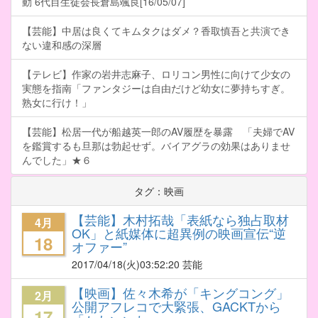
動 6代目生徒会長倉島颯良[16/05/07]
【芸能】中居は良くてキムタクはダメ？香取慎吾と共演でき
ない違和感の深層
【テレビ】作家の岩井志麻子、ロリコン男性に向けて少女の
実態を指南「ファンタジーは自由だけど幼女に夢持ちすぎ。
熟女に行け！」
【芸能】松居一代が船越英一郎のAV履歴を暴露 「夫婦でAV
を鑑賞するも旦那は勃起せず。バイアグラの効果はありませ
んでした」★６
タグ：映画
【芸能】木村拓哉「表紙なら独占取材
4月
OK」と紙媒体に超異例の映画宣伝“逆
18
オファー”
2017/04/18
(火)03:52:20 芸能
【映画】佐々木希が「キングコング」
2月
公開アフレコで大緊張、GACKTから
17