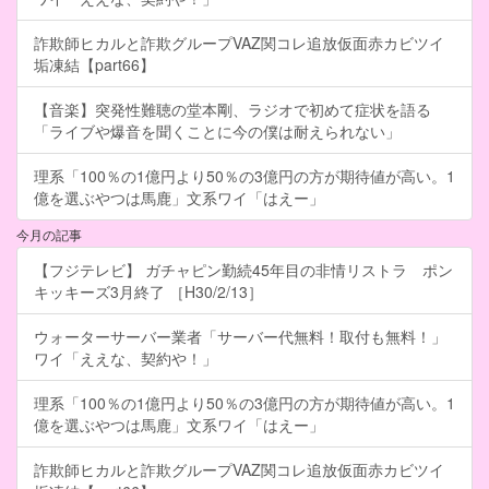
詐欺師ヒカルと詐欺グループVAZ関コレ追放仮面赤カビツイ
垢凍結【part66】
【音楽】突発性難聴の堂本剛、ラジオで初めて症状を語る
「ライブや爆音を聞くことに今の僕は耐えられない」
理系「100％の1億円より50％の3億円の方が期待値が高い。1
億を選ぶやつは馬鹿」文系ワイ「はえー」
今月の記事
【フジテレビ】 ガチャピン勤続45年目の非情リストラ ポン
キッキーズ3月終了 ［H30/2/13］
ウォーターサーバー業者「サーバー代無料！取付も無料！」
ワイ「ええな、契約や！」
理系「100％の1億円より50％の3億円の方が期待値が高い。1
億を選ぶやつは馬鹿」文系ワイ「はえー」
詐欺師ヒカルと詐欺グループVAZ関コレ追放仮面赤カビツイ