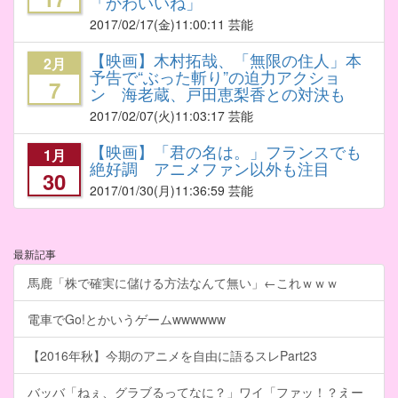
「かわいいね」
2017/02/17
(金)11:00:11 芸能
【映画】木村拓哉、「無限の住人」本
2月
予告で“ぶった斬り”の迫力アクショ
7
ン 海老蔵、戸田恵梨香との対決も
2017/02/07
(火)11:03:17 芸能
【映画】「君の名は。」フランスでも
1月
絶好調 アニメファン以外も注目
30
2017/01/30
(月)11:36:59 芸能
最新記事
馬鹿「株で確実に儲ける方法なんて無い」←これｗｗｗ
電車でGo!とかいうゲームwwwwww
【2016年秋】今期のアニメを自由に語るスレPart23
バッバ「ねぇ、グラブるってなに？」ワイ「ファッ！？えー