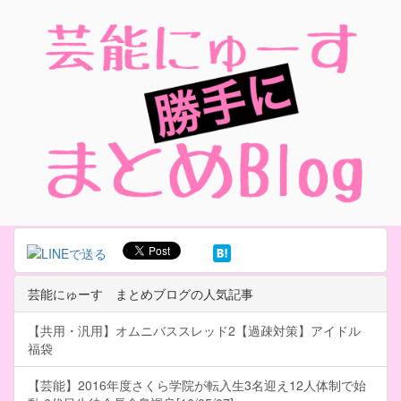
芸能にゅーす まとめブログの人気記事
【共用・汎用】オムニバススレッド2【過疎対策】アイドル
福袋
【芸能】2016年度さくら学院が転入生3名迎え12人体制で始