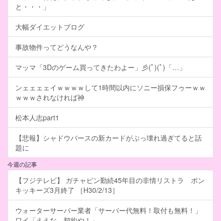
と・・・」
大幅ダイエットブログ
事故物件ってどうなんや？
マッマ「3Dのゲーム買ってきたわよー」彡(ﾟ)(ﾟ)「…」
ンェェェェイｗｗｗｗして1時間以内にソニー損保フゥーｗｗ
ｗｗｗされなければ神
松本人志part1
【悲報】シャドウバースの新カードがぶっ壊れ過ぎてると話
題に
今週の記事
【フジテレビ】 ガチャピン勤続45年目の非情リストラ ポン
キッキーズ3月終了 ［H30/2/13］
ウォーターサーバー業者「サーバー代無料！取付も無料！」
ワイ「ええな、契約や！」