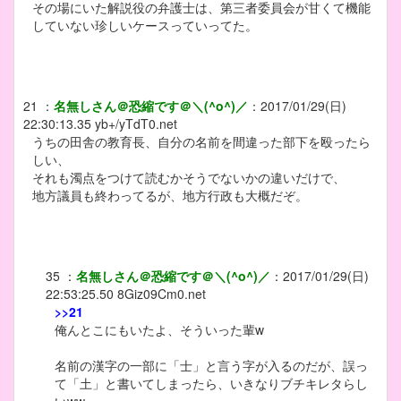
その場にいた解説役の弁護士は、第三者委員会が甘くて機能
していない珍しいケースっていってた。
21
：
名無しさん＠恐縮です＠＼(^o^)／
：
2017/01/29(日)
22:30:13.35
yb+/yTdT0.net
うちの田舎の教育長、自分の名前を間違った部下を殴ったら
しい、
それも濁点をつけて読むかそうでないかの違いだけで、
地方議員も終わってるが、地方行政も大概だぞ。
35
：
名無しさん＠恐縮です＠＼(^o^)／
：
2017/01/29(日)
22:53:25.50
8Giz09Cm0.net
>>21
俺んとこにもいたよ、そういった輩w
名前の漢字の一部に「士」と言う字が入るのだが、誤っ
て「土」と書いてしまったら、いきなりブチキレタらし