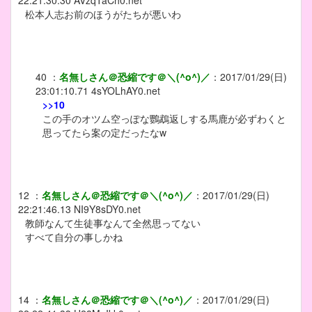
22:21:30.30
AVzqTaCh0.net
松本人志お前のほうがたちが悪いわ
40
：
名無しさん＠恐縮です＠＼(^o^)／
：
2017/01/29(日)
23:01:10.71
4sYOLhAY0.net
>>10
この手のオツム空っぽな鸚鵡返しする馬鹿が必ずわくと
思ってたら案の定だったなw
12
：
名無しさん＠恐縮です＠＼(^o^)／
：
2017/01/29(日)
22:21:46.13
NI9Y8sDY0.net
教師なんて生徒事なんて全然思ってない
すべて自分の事しかね
14
：
名無しさん＠恐縮です＠＼(^o^)／
：
2017/01/29(日)