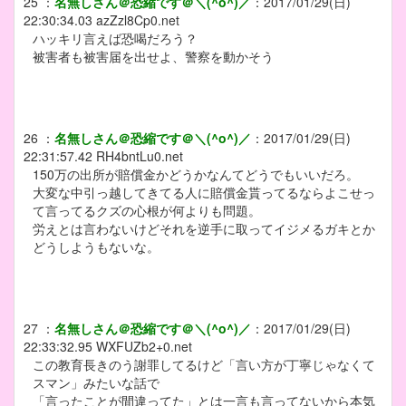
25
：
名無しさん＠恐縮です＠＼(^o^)／
：
2017/01/29(日)
22:30:34.03
azZzl8Cp0.net
ハッキリ言えば恐喝だろう？
被害者も被害届を出せよ、警察を動かそう
26
：
名無しさん＠恐縮です＠＼(^o^)／
：
2017/01/29(日)
22:31:57.42
RH4bntLu0.net
150万の出所が賠償金かどうかなんてどうでもいいだろ。
大変な中引っ越してきてる人に賠償金貰ってるならよこせっ
て言ってるクズの心根が何よりも問題。
労えとは言わないけどそれを逆手に取ってイジメるガキとか
どうしようもないな。
27
：
名無しさん＠恐縮です＠＼(^o^)／
：
2017/01/29(日)
22:33:32.95
WXFUZb2+0.net
この教育長きのう謝罪してるけど「言い方が丁寧じゃなくて
スマン」みたいな話で
「言ったことが間違ってた」とは一言も言ってないから本気