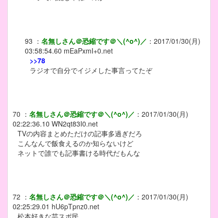
93
：
名無しさん＠恐縮です＠＼(^o^)／
：
2017/01/30(月)
03:58:54.60
mEaPxmI+0.net
>>78
ラジオで自分でイジメした事言ってたぞ
70
：
名無しさん＠恐縮です＠＼(^o^)／
：
2017/01/30(月)
02:22:36.10
WN2qt83I0.net
TVの内容まとめただけの記事多過ぎだろ
こんなんで飯食えるのか知らないけど
ネットで誰でも記事書ける時代だもんな
72
：
名無しさん＠恐縮です＠＼(^o^)／
：
2017/01/30(月)
02:25:29.01
hU6pTpnz0.net
松本好きな芸スポ民