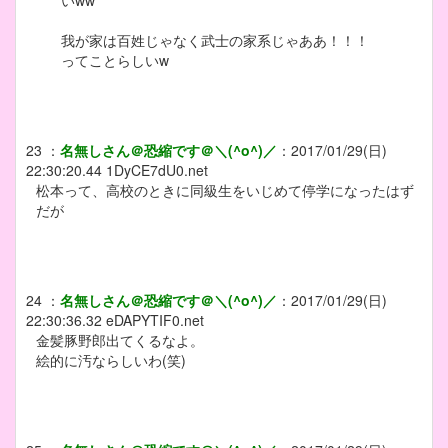
いww
我が家は百姓じゃなく武士の家系じゃああ！！！
ってことらしいw
23
：
名無しさん＠恐縮です＠＼(^o^)／
：
2017/01/29(日)
22:30:20.44
1DyCE7dU0.net
松本って、高校のときに同級生をいじめて停学になったはず
だが
24
：
名無しさん＠恐縮です＠＼(^o^)／
：
2017/01/29(日)
22:30:36.32
eDAPYTIF0.net
金髪豚野郎出てくるなよ。
絵的に汚ならしいわ(笑)