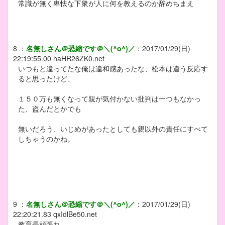
常識が無く卑怯な下衆が人に何を教えるのか辞めちまえ
8
：
名無しさん＠恐縮です＠＼(^o^)／
：
2017/01/29(日)
22:19:55.00
haHR26ZK0.net
いつもと違ってたな俺は違和感あったな、松本は違う反応す
ると思ったけど、
１５０万も無くなって親が気付かない批判は一つもなかっ
た、盗んだとかでも
無いだろう、いじめがあったとしても親以外の責任にすべて
しちゃうのかね。
9
：
名無しさん＠恐縮です＠＼(^o^)／
：
2017/01/29(日)
22:20:21.83
qxIdlBe50.net
教育長頑張れ。