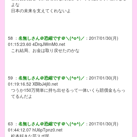
よな
日本の未来を支えてくれないよ
58
：
名無しさん＠恐縮です＠＼(^o^)／
：
2017/01/30(月)
01:15:23.60
4DrqJWmM0.net
これ結局、お金は取り戻せたのかな
59
：
名無しさん＠恐縮です＠＼(^o^)／
：
2017/01/30(月)
01:19:16.52
XBIbJ4jl0.net
つうか150万簡単に持ち出せるって一体いくら賠償金もらっ
てるんだよ
63
：
名無しさん＠恐縮です＠＼(^o^)／
：
2017/01/30(月)
01:44:12.07
hU6pTpnz0.net
松本好きな芸スポ民