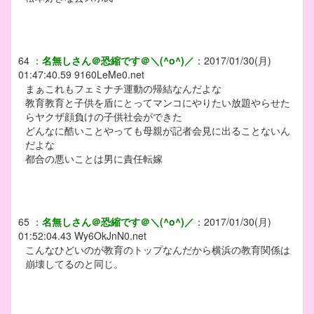
64
：
名無しさん＠恐縮です＠＼(^o^)／
：
2017/01/30(月)
01:47:40.59
9160LeMe0.net
まぁこれもフェミナチ運動の帰結なんだよな
教育教育と子供を盾にとってマンコにやりたい放題やらせた
らヤクザ顔負けの子供社会ができた
どんなに酷いことやっても母親が記者会見に出ることないん
だよな
都合の悪いことは男に責任転嫁
65
：
名無しさん＠恐縮です＠＼(^o^)／
：
2017/01/30(月)
01:52:04.43
Wy6OkJnN0.net
こんなひどいのが教育のトップなんだから横浜の教育関係は
崩壊してるのと同じ。