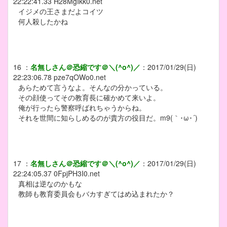
22:22:41.33
H28MgIkk0.net
イジメの王さまだよコイツ
何人殺したかね
16
：
名無しさん＠恐縮です＠＼(^o^)／
：
2017/01/29(日)
22:23:06.78
pze7qOWo0.net
あらためて言うなよ。そんなの分かっている。
その顔使ってその教育長に確かめて来いよ。
俺が行ったら警察呼ばれちゃうからね。
それを世間に知らしめるのが貴方の役目だ。m9(｀･ω･´)
17
：
名無しさん＠恐縮です＠＼(^o^)／
：
2017/01/29(日)
22:24:05.37
0FpjPH3I0.net
真相は逆なのかもな
教師も教育委員会もバカすぎてはめ込まれたか？