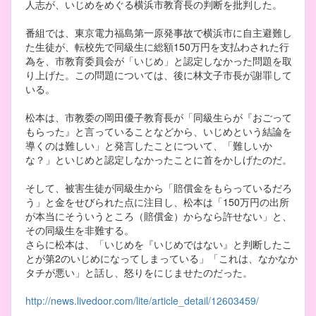
人志が、いじめをめぐる横浜市教育長の判断を批判した。
番組では、東京電力福島第一原発事故で横浜市に自主避難し
た生徒が、転校先で同級生に総額150万円を支払わされた行
為を、市教育委員会が「いじめ」と認定しなかった問題を取
り上げた。この問題については、後に林文子市長が謝罪して
いる。
松本は、市教委の岡田優子教育長が「同級生らが『おごって
もらった』と言っていることなどから、いじめという結論を
導くのは難しい」と発言したことについて、「難しいか
な？」といじめと認定しなかったことに首をかしげたのだ。
そして、被害生徒が同級生から「賠償金をもらっているだろ
う」と金をせびられた点に注目し、松本は「150万円の出所
が本当にそういうところ（賠償金）からなら許せない」と、
その同級生を非難する。
さらに松本は、「いじめを『いじめではない』と判断したこ
とが第2のいじめになってしまっている」「これは、なかなか
タチが悪い」と話し、怒りをにじませたのだった。
http://news.livedoor.com/lite/article_detail/12603459/