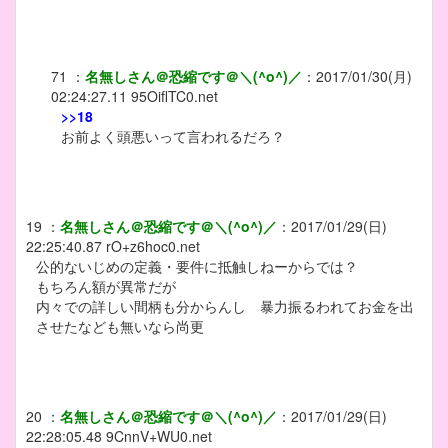
71
：
名無しさん＠恐縮です＠＼(^o^)／
：
2017/01/30(月)
02:24:27.11
95OiflTC0.net
>>18
お前よく頭悪いって言われるだろ？
19
：
名無しさん＠恐縮です＠＼(^o^)／
：
2017/01/29(日)
22:25:40.87
rO+z6hoc0.net
公的ないじめの定義・要件に抵触しねーからでは？
もちろん額が異常だが
内々での詳しい間柄も分からんし 暴力振るわれてお金を出
させたなども無いなら尚更
20
：
名無しさん＠恐縮です＠＼(^o^)／
：
2017/01/29(日)
22:28:05.48
9CnnV+WU0.net