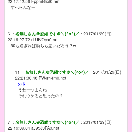
22:17:42.56
FppmBhxl0.net
すべらんなー
6
：
名無しさん＠恐縮です＠＼(^o^)／
：
2017/01/29(日)
22:19:27.72
rLUBiOpx0.net
50も過ぎれば勃ちも悪いだろう？w
11
：
名無しさん＠恐縮です＠＼(^o^)／
：
2017/01/29(日)
22:21:38.48
PW/ir44m0.net
>>6
うわーつまんね
それウケると思ったの？
7
：
名無しさん＠恐縮です＠＼(^o^)／
：
2017/01/29(日)
22:19:39.04
aJ95J3PA0.net