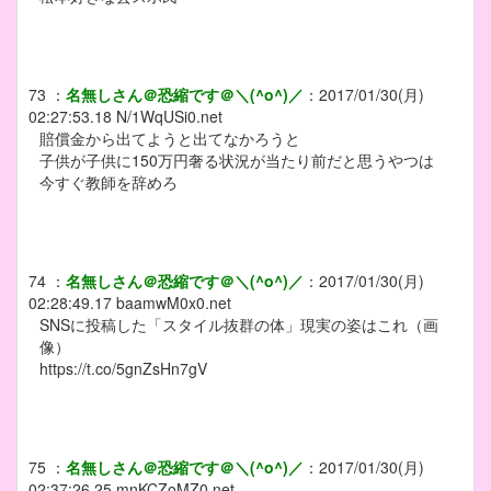
73
：
名無しさん＠恐縮です＠＼(^o^)／
：
2017/01/30(月)
02:27:53.18
N/1WqUSi0.net
賠償金から出てようと出てなかろうと
子供が子供に150万円奢る状況が当たり前だと思うやつは
今すぐ教師を辞めろ
74
：
名無しさん＠恐縮です＠＼(^o^)／
：
2017/01/30(月)
02:28:49.17
baamwM0x0.net
SNSに投稿した「スタイル抜群の体」現実の姿はこれ（画
像）
https://t.co/5gnZsHn7gV
75
：
名無しさん＠恐縮です＠＼(^o^)／
：
2017/01/30(月)
02:37:26.25
mnKCZoMZ0.net