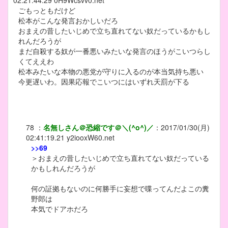
02:21:44.29
0H9Wcsvv0.net
ごもっともだけど
松本がこんな発言おかしいだろ
おまえの昔したいじめで立ち直れてない奴だっているかもし
れんだろうが
まだ自殺する奴が一番悪いみたいな発言のほうがこいつらし
くてええわ
松本みたいな本物の悪党が守りに入るのが本当気持ち悪い
今更遅いわ。因果応報でこいつにはいずれ天罰が下る
78
：
名無しさん＠恐縮です＠＼(^o^)／
：
2017/01/30(月)
02:41:19.21
y2iooxW60.net
>>69
＞おまえの昔したいじめで立ち直れてない奴だっている
かもしれんだろうが
何の証拠もないのに何勝手に妄想で喋ってんだよこの糞
野郎は
本気でドアホだろ