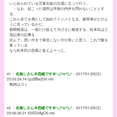
いじめられている児童生徒の立場に立って行う。
・なお、起こった場所は学校の内外を問わないこととす
る。
これら全てを満たして始めてイジメとなる。被害者がどのよ
うに言っているかだ。
新聞報道は、一面だけ捉えて大げさに報道する。松本氏は三
流記者の記事を
読んで、思い付きで発言しない方が良いと思う。これで飯を
食っている
なら松本氏の芸風と捉えよ〜っと。
41
：
名無しさん＠恐縮です＠＼(^o^)／
：
2017/01/29(日)
23:03:24.74
cpzBBe2O0.net
教師はゴミ
42
：
名無しさん＠恐縮です＠＼(^o^)／
：
2017/01/29(日)
23:06:26.01
63XD3AgO0.net