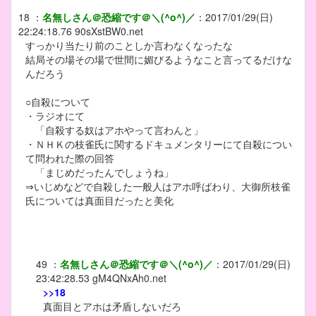
18
：
名無しさん＠恐縮です＠＼(^o^)／
：
2017/01/29(日)
22:24:18.76
90sXstBW0.net
すっかり当たり前のことしか言わなくなったな
結局その場その場で世間に媚びるようなこと言ってるだけな
んだろう
○自殺について
・ラジオにて
「自殺する奴はアホやって言わんと」
・ＮＨＫの枝雀氏に関するドキュメンタリーにて自殺につい
て問われた際の回答
「まじめだったんでしょうね」
⇒いじめなどで自殺した一般人はアホ呼ばわり、大御所枝雀
氏については真面目だったと美化
49
：
名無しさん＠恐縮です＠＼(^o^)／
：
2017/01/29(日)
23:42:28.53
gM4QNxAh0.net
>>18
真面目とアホは矛盾しないだろ