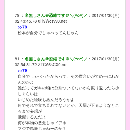
79
：
名無しさん＠恐縮です＠＼(^o^)／
：
2017/01/30(月)
02:43:45.76
0H9Wcsvv0.net
>>78
松本が自分でしゃべってんじゃん
81
：
名無しさん＠恐縮です＠＼(^o^)／
：
2017/01/30(月)
02:54:31.72
ZTCA6kCX0.net
>>79
自分でしゃべったからって、その度合いがてめーにわか
んのかよ
誰だってガキの頃は分別ついてないから振り返ったら少
しぐらいは
いじめた経験もあんだろうがよ
何でそれで立ち直れてないとか、天罰が下るようなとこ
ろまで妄想が
飛躍するんだよ
何が本物の悪党じゃドアホ
マジで馬鹿じゃねーのか？