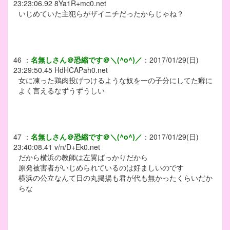
23:23:06.92
8Ya1R+mc0.net
いじめていた主犯らがザイニチだったからじゃね？
46
：
名無しさん＠恐縮です＠＼(^o^)／
：
2017/01/29(日)
23:29:50.45
HdHCAPah0.net
女に凍った鶏肉投げつけるような奴を一の子分にしてた癖に
よく言えるなずうずうしい
47
：
名無しさん＠恐縮です＠＼(^o^)／
：
2017/01/29(日)
23:40:08.41
v/n/D+Ek0.net
だから横浜の教師は左翼ばっかりだから
原発被害者がいじめられているのは好ましいのです
横浜の公立なんて日の丸掲揚も君が代も無かったくらいだか
らな