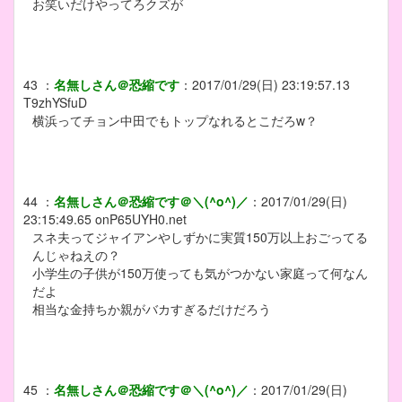
お笑いだけやってろクズが
43
：
名無しさん＠恐縮です
：
2017/01/29(日) 23:19:57.13
T9zhYSfuD
横浜ってチョン中田でもトップなれるとこだろw？
44
：
名無しさん＠恐縮です＠＼(^o^)／
：
2017/01/29(日)
23:15:49.65
onP65UYH0.net
スネ夫ってジャイアンやしずかに実質150万以上おごってる
んじゃねえの？
小学生の子供が150万使っても気がつかない家庭って何なん
だよ
相当な金持ちか親がバカすぎるだけだろう
45
：
名無しさん＠恐縮です＠＼(^o^)／
：
2017/01/29(日)