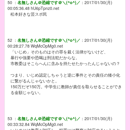
50
：
名無しさん＠恐縮です＠＼(^o^)／
：
2017/01/30(月)
00:05:36.48
hU6pTpnz0.net
松本好きな芸スポ民
52
：
名無しさん＠恐縮です＠＼(^o^)／
：
2017/01/30(月)
00:28:27.78
WqMcOpMg0.net
「いじめ」そのものはその罪を裁く法律がないけど、
暴行や強要や恐喝は刑法犯だからな。
市教委はそこらへんに含みを持たせたかったんじゃないの？
つまり、いじめ認定しちゃうと逆に事件とその責任の矮小化
に繋がるんじゃないかと。
150万だぞ150万。中学生に教師が責任を取らせることができ
る金額じゃない。
53
：
名無しさん＠恐縮です＠＼(^o^)／
：
2017/01/30(月)
00:33:32.84
WqMcOpMg0.net