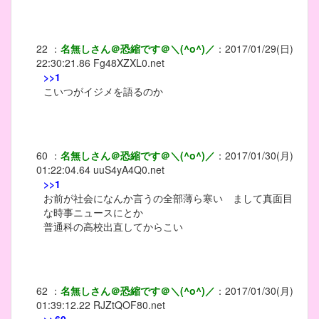
22
：
名無しさん＠恐縮です＠＼(^o^)／
：
2017/01/29(日)
22:30:21.86
Fg48XZXL0.net
>>1
こいつがイジメを語るのか
60
：
名無しさん＠恐縮です＠＼(^o^)／
：
2017/01/30(月)
01:22:04.64
uuS4yA4Q0.net
>>1
お前が社会になんか言うの全部薄ら寒い まして真面目
な時事ニュースにとか
普通科の高校出直してからこい
62
：
名無しさん＠恐縮です＠＼(^o^)／
：
2017/01/30(月)
01:39:12.22
RJZtQOF80.net