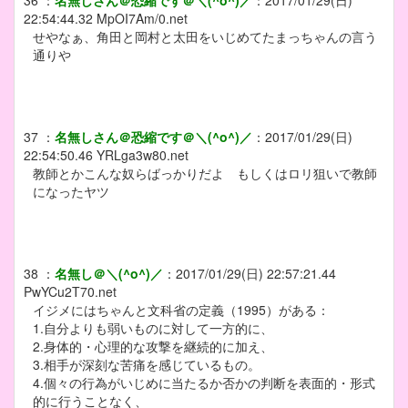
36
：
名無しさん＠恐縮です＠＼(^o^)／
：
2017/01/29(日)
22:54:44.32
MpOI7Am/0.net
せやなぁ、角田と岡村と太田をいじめてたまっちゃんの言う
通りや
37
：
名無しさん＠恐縮です＠＼(^o^)／
：
2017/01/29(日)
22:54:50.46
YRLga3w80.net
教師とかこんな奴らばっかりだよ もしくはロリ狙いで教師
になったヤツ
38
：
名無し＠＼(^o^)／
：
2017/01/29(日) 22:57:21.44
PwYCu2T70.net
イジメにはちゃんと文科省の定義（1995）がある：
1.自分よりも弱いものに対して一方的に、
2.身体的・心理的な攻撃を継続的に加え、
3.相手が深刻な苦痛を感じているもの。
4.個々の行為がいじめに当たるか否かの判断を表面的・形式
的に行うことなく、