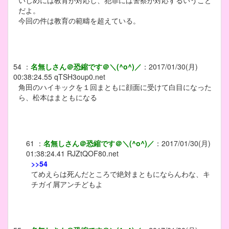
いじめには教育が対応し、犯罪には警察が対応するいうこと
だよ。
今回の件は教育の範疇を超えている。
54
：
名無しさん＠恐縮です＠＼(^o^)／
：
2017/01/30(月)
00:38:24.55
qTSH3oup0.net
角田のハイキックを１回まともに顔面に受けて白目になった
ら、松本はまともになる
61
：
名無しさん＠恐縮です＠＼(^o^)／
：
2017/01/30(月)
01:38:24.41
RJZtQOF80.net
>>54
てめえらは死んだところで絶対まともにならんわな、キ
チガイ屑アンチどもよ