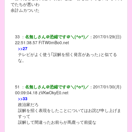
でたちが悪いわ
余計ムカついた
33
：
名無しさん＠恐縮です＠＼(^o^)／
：
2017/01/29(日)
22:51:38.57
FiTW0mBo0.net
>>27
テレビがよく使う｢誤解を招く発言があった｣と似てる
な。
51
：
名無しさん＠恐縮です＠＼(^o^)／
：
2017/01/30(月)
00:09:04.18
zVKwOkyE0.net
>>33
政治家だろ
誤解を招く表現をしたことについてはお詫び申し上げま
すって
誤解して間違ったお前らが馬鹿って前提な