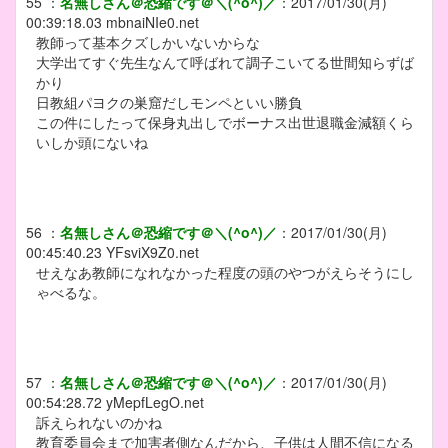
55
：
名無しさん＠恐縮です＠＼(^o^)／
：
2017/01/30(月)
00:39:18.03
mbnaiNIe0.net
教師って基本クズしかいないからな
大学出てすぐ先生なんて呼ばれて調子こいてる世間知らずば
かり
日教組パヨクの巣窟だしモンペといい勝負
この件にしたって保身丸出しでボーナス出世退職金減額くら
いしか頭にないね
56
：
名無しさん＠恐縮です＠＼(^o^)／
：
2017/01/30(月)
00:45:40.23
YFsviX9Z0.net
せえなあ教師になれなかった程度の頭のやつがえらそうにし
ゃべるな。
57
：
名無しさん＠恐縮です＠＼(^o^)／
：
2017/01/30(月)
00:54:28.72
yMepfLegO.net
訴えられないのかね
教育委員会まで加害者側なんだから、子供は人間不信になる