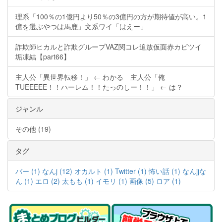
理系「100％の1億円より50％の3億円の方が期待値が高い。1
億を選ぶやつは馬鹿」文系ワイ「はえー」
詐欺師ヒカルと詐欺グループVAZ関コレ追放仮面赤カビツイ
垢凍結【part66】
主人公「異世界転移！」 ← わかる 主人公「俺
TUEEEEE！！ハーレム！！たっのしー！！」 ← は？
ジャンル
その他 (19)
タグ
バー (1)
なんj (12)
オカルト (1)
Twitter (1)
怖い話 (1)
なんjjな
ん (1)
エロ (2)
太もも (1)
イモリ (1)
画像 (5)
ロア (1)