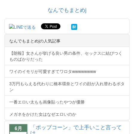
なんでもまとめj
なんでもまとめjの人気記事
【朗報】女さんが挙げる良い男の条件、セックスに結びつく
ものばかりだった
ワイのイモリが可愛すぎてワロタwwwwwwww
3万円もらえる代わりに橋本環奈とワイの顔が入れ替わるボタ
ン
一番エロい太もも画像貼ったやつが優勝
メガネをかけた女はなぜエロいのか
「ポップコーン」で上手いこと言って
6月
け