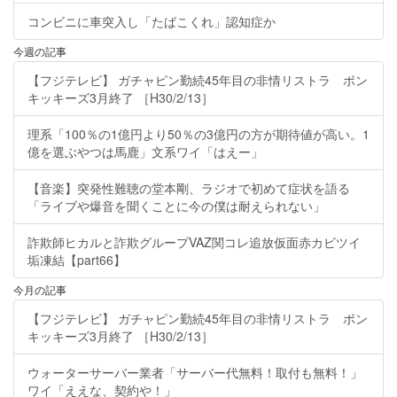
コンビニに車突入し「たばこくれ」認知症か
今週の記事
【フジテレビ】 ガチャピン勤続45年目の非情リストラ ポン
キッキーズ3月終了 ［H30/2/13］
理系「100％の1億円より50％の3億円の方が期待値が高い。1
億を選ぶやつは馬鹿」文系ワイ「はえー」
【音楽】突発性難聴の堂本剛、ラジオで初めて症状を語る
「ライブや爆音を聞くことに今の僕は耐えられない」
詐欺師ヒカルと詐欺グループVAZ関コレ追放仮面赤カビツイ
垢凍結【part66】
今月の記事
【フジテレビ】 ガチャピン勤続45年目の非情リストラ ポン
キッキーズ3月終了 ［H30/2/13］
ウォーターサーバー業者「サーバー代無料！取付も無料！」
ワイ「ええな、契約や！」