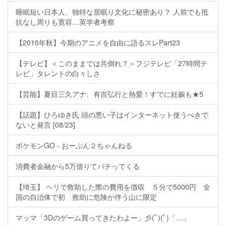
睡眠短い日本人、独特な居眠り文化に秘密あり？ 人前でも抵
抗なし周りも寛容…英学者考察
【2016年秋】今期のアニメを自由に語るスレPart23
【テレビ】＜このままでは共倒れ？＞フジテレビ「27時間テ
レビ」タレントの白々しさ
【芸能】夏目三久アナ、有吉弘行と熱愛！すでに妊娠も★5
【話題】ひろゆき氏 頭の悪い子はインターネット使うべきで
ないと発言 [08/23]
ポケモンGO - おーぷん２ちゃんねる
消費者金融から5万借りてパチってくる
【埼玉】 ヘリで救助した際の費用を徴収 ５分で5000円 全
国の自治体で初 救助に危険が伴う山に限定
マッマ「3Dのゲーム買ってきたわよー」彡(ﾟ)(ﾟ)「…」