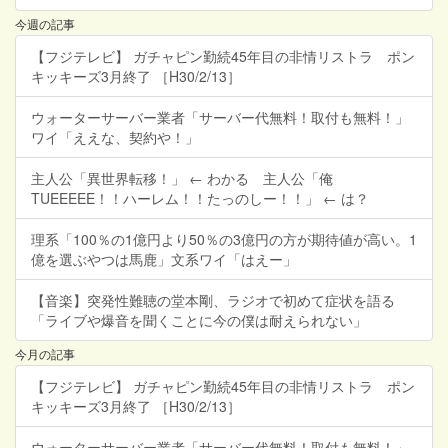
今週の記事
【フジテレビ】 ガチャピン勤続45年目の非情リストラ ポン
キッキーズ3月終了 ［H30/2/13］
ウォーターサーバー業者「サーバー代無料！取付も無料！」
ワイ「ええな、契約や！」
主人公「異世界転移！」 ← わかる 主人公「俺
TUEEEEE！！ハーレム！！たっのしー！！」 ← は？
理系「100％の1億円より50％の3億円の方が期待値が高い。1
億を選ぶやつは馬鹿」文系ワイ「はえー」
【音楽】突発性難聴の堂本剛、ラジオで初めて症状を語る
「ライブや爆音を聞くことに今の僕は耐えられない」
今月の記事
【フジテレビ】 ガチャピン勤続45年目の非情リストラ ポン
キッキーズ3月終了 ［H30/2/13］
ウォーターサーバー業者「サーバー代無料！取付も無料！」