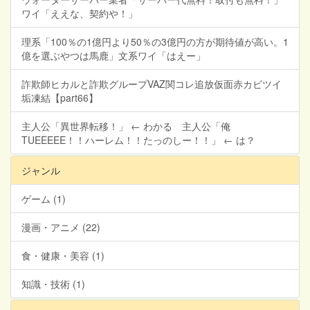
ワイ「ええな、契約や！」
理系「100％の1億円より50％の3億円の方が期待値が高い。1
億を選ぶやつは馬鹿」文系ワイ「はえー」
詐欺師ヒカルと詐欺グループVAZ関コレ追放仮面赤カビツイ
垢凍結【part66】
主人公「異世界転移！」 ← わかる 主人公「俺
TUEEEEE！！ハーレム！！たっのしー！！」 ← は？
ジャンル
ゲーム (1)
漫画・アニメ (22)
食・健康・美容 (1)
知識・技術 (1)