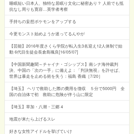
睡眠短い日本人、独特な居眠り文化に秘密あり？ 人前でも抵
抗なし周りも寛容…英学者考察
手持ちの妄想ポケモンをアップする
今更モンスト始めようか迷ってるんやが
【芸能】2016年度さくら学院が転入生3名迎え12人体制で始
動 6代目生徒会長倉島颯良[16/05/07]
【中国新聞趣聞～チャイナ・ゴシップス】南シナ海仲裁判
決、中国の「次の一手」に備えよ：「判決無視」を許せば、
世界は暴走を止める術を失う：福島 香織［7/20］
【埼玉】 ヘリで救助した際の費用を徴収 ５分で5000円 全
国の自治体で初 救助に危険が伴う山に限定
【埼玉】草加・八潮・三郷 4
地震が来たら上げるスレ
好きな女性アイドルを挙げていけ