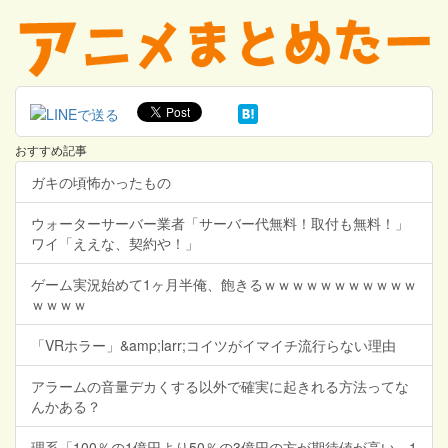
おすすめ記事
ガキの頃怖かったもの
ウォーターサーバー業者「サーバー代無料！取付も無料！」
ワイ「ええな、契約や！」
ゲーム実況始めて1ヶ月半俺、飽きるｗｗｗｗｗｗｗｗｗｗｗ
ｗｗｗｗ
「VRホラー」&amp;larr;コイツがイマイチ流行らない理由
アラームの音量デカくする以外で確実に起きれる方法ってな
んかある？
理系「100％の1億円より50％の3億円の方が期待値が高い。1