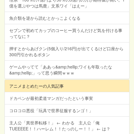
億を選ぶやつは馬鹿」文系ワイ「はえー」
魚介類を逆から読むとかっこよくなる
セブンで初めてカップのコーヒー買うんだけど気を付ける事
ってなに？
押すとからあげクン(5個入り/216円)が出てくるけど口座から
300円引かれるボタン
ゲームやってて「ああっ&amp;hellip;ワイも年取ったな
&amp;hellip;」って思う瞬間ｗｗｗ
アニメまとめたーの人気記事
ドカベンが最初柔道マンガだったという事実
コロコロ悪役「玩具で世界征服するンゴ！」
主人公「異世界転移！」 ← わかる 主人公「俺
TUEEEEE！！ハーレム！！たっのしー！！」 ← は？