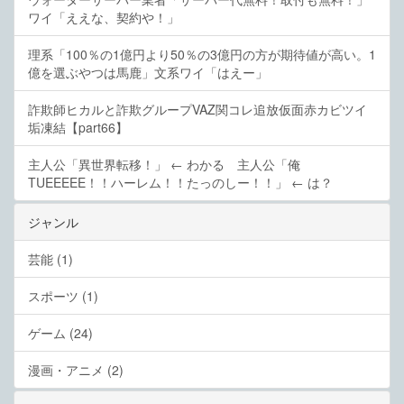
ワイ「ええな、契約や！」
理系「100％の1億円より50％の3億円の方が期待値が高い。1
億を選ぶやつは馬鹿」文系ワイ「はえー」
詐欺師ヒカルと詐欺グループVAZ関コレ追放仮面赤カビツイ
垢凍結【part66】
主人公「異世界転移！」 ← わかる 主人公「俺
TUEEEEE！！ハーレム！！たっのしー！！」 ← は？
ジャンル
芸能 (1)
スポーツ (1)
ゲーム (24)
漫画・アニメ (2)