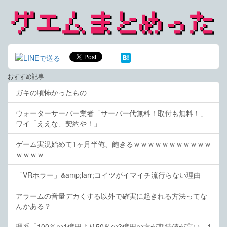
おすすめ記事
ガキの頃怖かったもの
ウォーターサーバー業者「サーバー代無料！取付も無料！」
ワイ「ええな、契約や！」
ゲーム実況始めて1ヶ月半俺、飽きるｗｗｗｗｗｗｗｗｗｗｗ
ｗｗｗｗ
「VRホラー」&amp;larr;コイツがイマイチ流行らない理由
アラームの音量デカくする以外で確実に起きれる方法ってな
んかある？
理系「100％の1億円より50％の3億円の方が期待値が高い。1