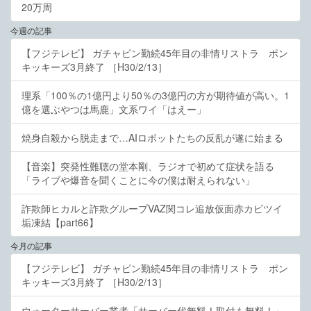
20万周
今週の記事
【フジテレビ】 ガチャピン勤続45年目の非情リストラ ポン
キッキーズ3月終了 ［H30/2/13］
理系「100％の1億円より50％の3億円の方が期待値が高い。1
億を選ぶやつは馬鹿」文系ワイ「はえー」
焼身自殺から脱走まで…AIロボットたちの反乱が遂に始まる
【音楽】突発性難聴の堂本剛、ラジオで初めて症状を語る
「ライブや爆音を聞くことに今の僕は耐えられない」
詐欺師ヒカルと詐欺グループVAZ関コレ追放仮面赤カビツイ
垢凍結【part66】
今月の記事
【フジテレビ】 ガチャピン勤続45年目の非情リストラ ポン
キッキーズ3月終了 ［H30/2/13］
ウォーターサーバー業者「サーバー代無料！取付も無料！」