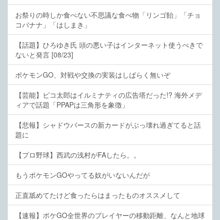
お祭りの時しか食べない不思議な食べ物「リンゴ飴」「チョ
コバナナ」「はしまき」
【話題】ひろゆき氏 頭の悪い子はインターネット使うべきで
ないと発言 [08/23]
ポケモンGO、対戦や交換の実装はしばらく無いぞ
【芸能】ピコ太郎はイルミナティの広告塔だった!? 海外メデ
ィアで話題「PPAPは三角形を象徴」
【悲報】シャドウバースの新カードがぶっ壊れ過ぎてると話
題に
【プロ野球】西武の浅村がFAしたら。。
もうポケモンGOやってる奴がいないんだが
正直舐めてたけど食ったらはまったものオススメして
【速報】ポケGO全世界のプレイヤーの移動距離、なんと地球