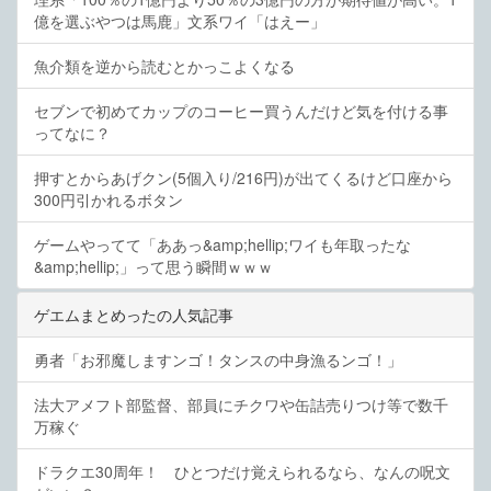
億を選ぶやつは馬鹿」文系ワイ「はえー」
魚介類を逆から読むとかっこよくなる
セブンで初めてカップのコーヒー買うんだけど気を付ける事
ってなに？
押すとからあげクン(5個入り/216円)が出てくるけど口座から
300円引かれるボタン
ゲームやってて「ああっ&amp;hellip;ワイも年取ったな
&amp;hellip;」って思う瞬間ｗｗｗ
ゲエムまとめったの人気記事
勇者「お邪魔しますンゴ！タンスの中身漁るンゴ！」
法大アメフト部監督、部員にチクワや缶詰売りつけ等で数千
万稼ぐ
ドラクエ30周年！ ひとつだけ覚えられるなら、なんの呪文