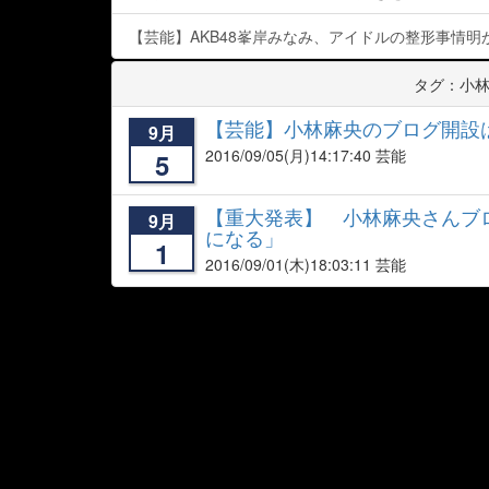
【芸能】AKB48峯岸みなみ、アイドルの整形事情明
タグ：小
【芸能】小林麻央のブログ開設
9月
2016/09/05
(月)14:17:40 芸能
5
【重大発表】 小林麻央さんブ
9月
になる」
1
2016/09/01
(木)18:03:11 芸能