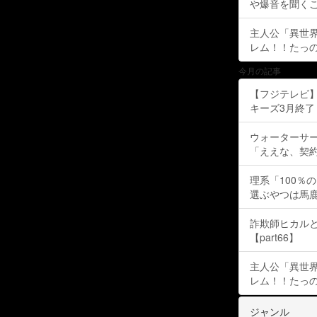
や爆音を聞く
主人公「異世界
レム！！たっの
今月の記事
【フジテレビ】
キーズ3月終了 ［
ウォーターサ
「ええな、契
理系「100％
選ぶやつは馬
詐欺師ヒカルと
【part66】
主人公「異世界
レム！！たっの
ジャンル