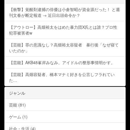
【衝撃】覚醒剤逮捕の俳優は小倉智昭が資金源だった！ と週
刊文春が断定報道 → 近日出頭命令か？
【アウトロー】高畑裕太をはめた暴力団X氏とは誰？プロ性
犯罪被害者w
【芸能】罪の意識なし？高畑裕太容疑者 暴行後「なぜ寝て
いたのか」
【芸能】AKB48峯岸みなみ、アイドルの整形事情明かす。
【芸能】高畑容疑者、橋本マナミ好きを公言しフラれてい
た…
ジャンル
芸能 (81)
ゲーム (1)
社会・生活 (4)