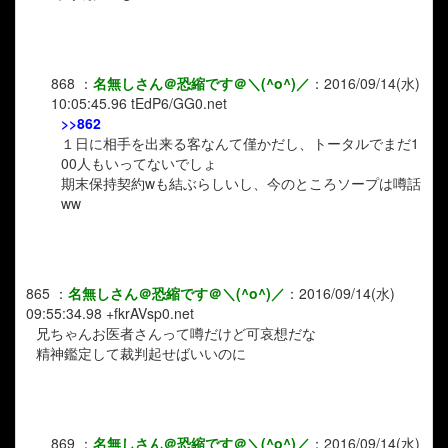
868
：
名無しさん＠恐縮です＠＼(^o^)／
：
2016/09/14(水)
10:05:45.96
tEdP6/GG0.net
>>862
１日に相手を出来る客なんて僅かだし、トータルでまだ1
00人もいってないでしょ
期末保持契約wも結ぶらしいし、今のところソープは噂話
ww
865
：
名無しさん＠恐縮です＠＼(^o^)／
：
2016/09/14(水)
09:55:34.98
+fkrAVsp0.net
兄ちゃんお医者さんって噂だけど可哀想だな
精神鑑定して裁判起せばいいのに
869
：
名無しさん＠恐縮です＠＼(^o^)／
：
2016/09/14(水)