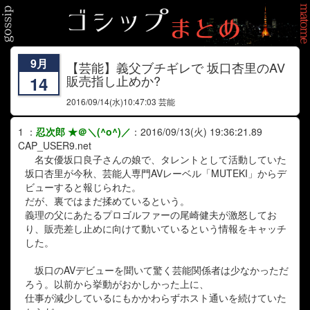
9月
【芸能】義父ブチギレで 坂口杏里のAV
販売指し止めか?
14
2016/09/14
(水)10:47:03 芸能
1
：
忍次郎 ★＠＼(^o^)／
：
2016/09/13(火) 19:36:21.89
CAP_USER9.net
名女優坂口良子さんの娘で、タレントとして活動していた
坂口杏里が今秋、芸能人専門AVレーベル「MUTEKI」からデ
ビューすると報じられた。
だが、裏ではまだ揉めているという。
義理の父にあたるプロゴルファーの尾崎健夫が激怒してお
り、販売差し止めに向けて動いているという情報をキャッチ
した。
坂口のAVデビューを聞いて驚く芸能関係者は少なかっただ
ろう。以前から挙動がおかしかった上に、
仕事が減少しているにもかかわらずホスト通いを続けていた