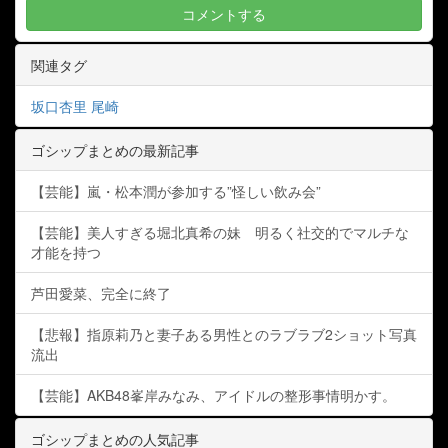
関連タグ
坂口杏里
尾崎
ゴシップまとめの最新記事
【芸能】嵐・松本潤が参加する”怪しい飲み会”
【芸能】美人すぎる堀北真希の妹 明るく社交的でマルチな
才能を持つ
芦田愛菜、完全に終了
【悲報】指原莉乃と妻子ある男性とのラブラブ2ショット写真
流出
【芸能】AKB48峯岸みなみ、アイドルの整形事情明かす。
ゴシップまとめの人気記事