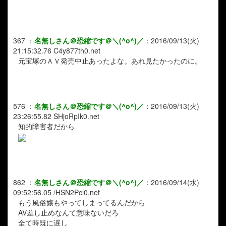
367
：
名無しさん＠恐縮です＠＼(^o^)／
：
2016/09/13(火)
21:15:32.76
C4y877th0.net
元宝塚のＡＶ発売中止あったよな。あれ見たかったのに。
576
：
名無しさん＠恐縮です＠＼(^o^)／
：
2016/09/13(火)
23:26:55.82
SHjoRpIk0.net
知的障害者だから
862
：
名無しさん＠恐縮です＠＼(^o^)／
：
2016/09/14(水)
09:52:56.05
/HSN2Pcl0.net
もう風俗嬢もやってしまってるんだから
AV差し止めなんて意味ないだろ
全て時既に遅し