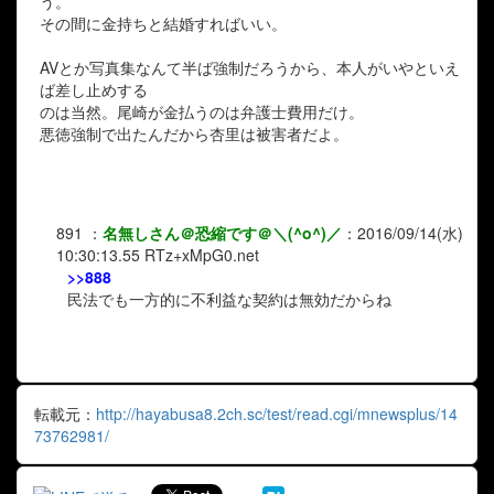
う。
その間に金持ちと結婚すればいい。
AVとか写真集なんて半ば強制だろうから、本人がいやといえ
ば差し止めする
のは当然。尾崎が金払うのは弁護士費用だけ。
悪徳強制で出たんだから杏里は被害者だよ。
891
：
名無しさん＠恐縮です＠＼(^o^)／
：
2016/09/14(水)
10:30:13.55
RTz+xMpG0.net
>>888
民法でも一方的に不利益な契約は無効だからね
転載元：
http://hayabusa8.2ch.sc/test/read.cgi/mnewsplus/14
73762981/