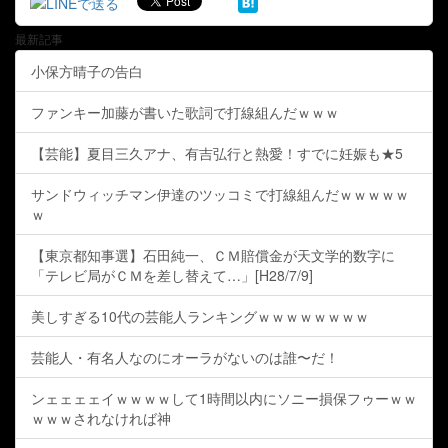
最新記事
小保方晴子の告白
ファンキー加藤が書いた歌詞で打線組んだｗｗｗ
【芸能】夏目三久アナ、有吉弘行と熱愛！すでに妊娠も★5
サンドウィッチマン伊達のツッコミで打線組んだｗｗｗｗｗ
ｗ
【東京都知事選】石田純一、ＣＭ賠償金が天文学的数字に
「テレビ局がＣＭを差し替えて…」[H28/7/9]
美しすぎる10代の芸能人ランキングｗｗｗｗｗｗｗｗ
芸能人・有名人なのにオーラがないのは誰〜だ！
ンェェェェイｗｗｗｗして1時間以内にソニー損保フゥーｗｗ
ｗｗｗされなければ神