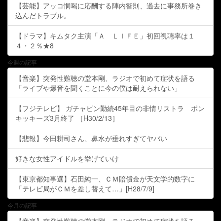
【芸能】アッコ恫喝に応酬する陣内智則、過去に事務所巻き
込んだトラブル。
【ドラマ】キムタク主演「Ａ ＬＩＦＥ」初回視聴率は１
４・２％★8
今週の記事
【音楽】突発性難聴の堂本剛、ラジオで初めて症状を語る
「ライブや爆音を聞くことに今の僕は耐えられない」
【フジテレビ】 ガチャピン勤続45年目の非情リストラ ポン
キッキーズ3月終了 ［H30/2/13］
【悲報】今田耕司さん、鼻水が垂れすぎてヤバい
好きな女性アイドルを挙げていけ
【東京都知事選】石田純一、ＣＭ賠償金が天文学的数字に
「テレビ局がＣＭを差し替えて…」[H28/7/9]
今月の記事
【音楽】突発性難聴の堂本剛、ラジオで初めて症状を語る