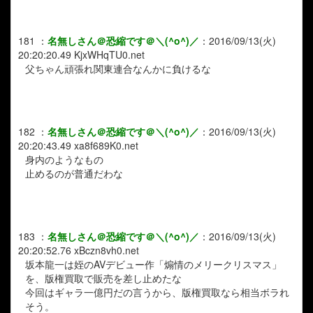
181
：
名無しさん＠恐縮です＠＼(^o^)／
：
2016/09/13(火)
20:20:20.49
KjxWHqTU0.net
父ちゃん頑張れ関東連合なんかに負けるな
182
：
名無しさん＠恐縮です＠＼(^o^)／
：
2016/09/13(火)
20:20:43.49
xa8f689K0.net
身内のようなもの
止めるのが普通だわな
183
：
名無しさん＠恐縮です＠＼(^o^)／
：
2016/09/13(火)
20:20:52.76
xBczn8vh0.net
坂本龍一は姪のAVデビュー作「煽情のメリークリスマス」
を、版権買取で販売を差し止めたな
今回はギャラ一億円だの言うから、版権買取なら相当ボラれ
そう。