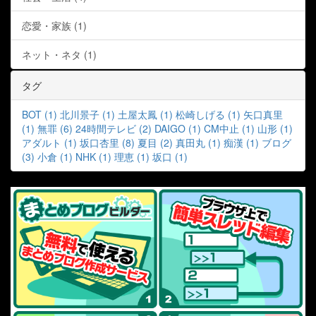
恋愛・家族 (1)
ネット・ネタ (1)
タグ
BOT (1)
北川景子 (1)
土屋太鳳 (1)
松崎しげる (1)
矢口真里
(1)
無罪 (6)
24時間テレビ (2)
DAIGO (1)
CM中止 (1)
山形 (1)
アダルト (1)
坂口杏里 (8)
夏目 (2)
真田丸 (1)
痴漢 (1)
ブログ
(3)
小倉 (1)
NHK (1)
理恵 (1)
坂口 (1)