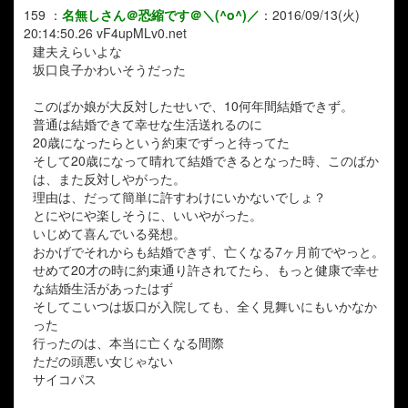
159
：
名無しさん＠恐縮です＠＼(^o^)／
：
2016/09/13(火)
20:14:50.26
vF4upMLv0.net
建夫えらいよな
坂口良子かわいそうだった
このばか娘が大反対したせいで、10何年間結婚できず。
普通は結婚できて幸せな生活送れるのに
20歳になったらという約束でずっと待ってた
そして20歳になって晴れて結婚できるとなった時、このばか
は、また反対しやがった。
理由は、だって簡単に許すわけにいかないでしょ？
とにやにや楽しそうに、いいやがった。
いじめて喜んでいる発想。
おかげでそれからも結婚できず、亡くなる7ヶ月前でやっと。
せめて20才の時に約束通り許されてたら、もっと健康で幸せ
な結婚生活があったはず
そしてこいつは坂口が入院しても、全く見舞いにもいかなか
った
行ったのは、本当に亡くなる間際
ただの頭悪い女じゃない
サイコパス