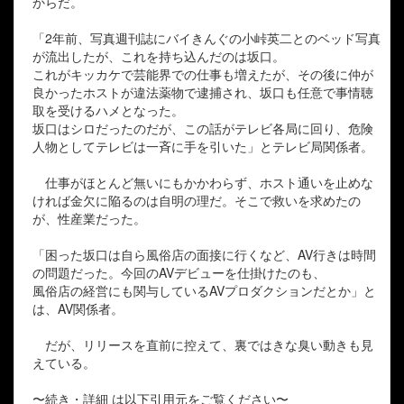
からだ。
「2年前、写真週刊誌にバイきんぐの小峠英二とのベッド写真
が流出したが、これを持ち込んだのは坂口。
これがキッカケで芸能界での仕事も増えたが、その後に仲が
良かったホストが違法薬物で逮捕され、坂口も任意で事情聴
取を受けるハメとなった。
坂口はシロだったのだが、この話がテレビ各局に回り、危険
人物としてテレビは一斉に手を引いた」とテレビ局関係者。
仕事がほとんど無いにもかかわらず、ホスト通いを止めな
ければ金欠に陥るのは自明の理だ。そこで救いを求めたの
が、性産業だった。
「困った坂口は自ら風俗店の面接に行くなど、AV行きは時間
の問題だった。今回のAVデビューを仕掛けたのも、
風俗店の経営にも関与しているAVプロダクションだとか」と
は、AV関係者。
だが、リリースを直前に控えて、裏ではきな臭い動きも見
えている。
〜続き・詳細 は以下引用元をご覧ください〜