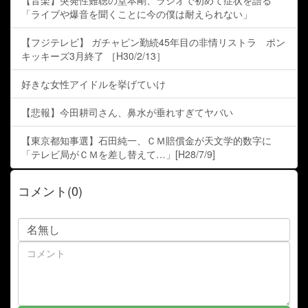
「ライブや爆音を聞くことに今の僕は耐えられない」
【フジテレビ】 ガチャピン勤続45年目の非情リストラ ポン
キッキーズ3月終了 ［H30/2/13］
好きな女性アイドルを挙げていけ
【悲報】今田耕司さん、鼻水が垂れすぎてヤバい
【東京都知事選】石田純一、ＣＭ賠償金が天文学的数字に
「テレビ局がＣＭを差し替えて…」[H28/7/9]
コメント(0)