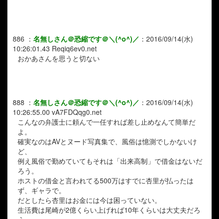
886
：
名無しさん＠恐縮です＠＼(^o^)／
：
2016/09/14(水)
10:26:01.43
Reqiq6ev0.net
おかあさんを思うと切ない
888
：
名無しさん＠恐縮です＠＼(^o^)／
：
2016/09/14(水)
10:26:55.00
vA7FDQqg0.net
こんなの弁護士に頼んで一任すれば差し止めなんて簡単だ
よ。
確実なのはAVとヌード写真集で、風俗は憶測でしかないけ
ど、
例え風俗で勤めていてもそれは「出来高制」で借金はないだ
ろう。
ホストの借金と言われてる500万はすでに杏里が払ったは
ず、ギャラで。
だとしたら杏里はお金には今は困っていない。
生活費は尾崎が2億くらい上げれば10年くらいは大丈夫だろ