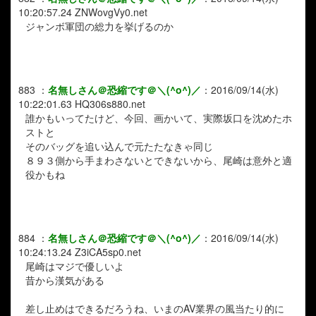
10:20:57.24
ZNWovgVy0.net
ジャンボ軍団の総力を挙げるのか
883
：
名無しさん＠恐縮です＠＼(^o^)／
：
2016/09/14(水)
10:22:01.63
HQ306s880.net
誰かもいってたけど、今回、画かいて、実際坂口を沈めたホ
ストと
そのバッグを追い込んで元たたなきゃ同じ
８９３側から手まわさないとできないから、尾崎は意外と適
役かもね
884
：
名無しさん＠恐縮です＠＼(^o^)／
：
2016/09/14(水)
10:24:13.24
Z3iCA5sp0.net
尾崎はマジで優しいよ
昔から漢気がある
差し止めはできるだろうね、いまのAV業界の風当たり的に