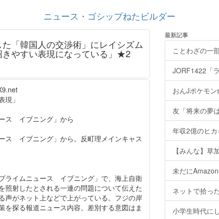
ニュース・ゴシップねたビルダー
最新記事
した「韓国人の交渉術」にレイシズム
ことわざの一
招きやすい表現になっている」★2
JORF1422「
X9.net
おんJポケモンsm&
表現」
友「将来の夢は
ース イブニング」から
年収2億のヒ
ース イブニング」から。反町理メインキャス
【みんな】草
未だにAmaz
プライムニュース イブニング」で、海上自衛
を照射したとされる一連の問題について伝えた
ネットで拾った
る声がネット上などで上がっている。フジの岸
策を探る報道ニュース内容。差別する意図はま
小学生時代に