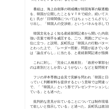
番組は、海上自衛隊の哨戒機が韓国海軍の駆逐艦
を、韓国が公開したことをＶＴＲで紹介。続いてス
む）氏が「日韓関係についてはちょっとうんざりし
り出し、「韓国人の交渉術」というパネルを示して
韓国文化をよく知る産経新聞記者から聞いた内容
強い言葉で相手を威圧する。二つ、周囲にアピール
位に立つ」と説明。反町氏は「韓国人の行動パター
とわった上で、「レーダー照射」問題が起きている
は「論点ずらし」に当たる、と産経新聞記者が指摘
これに対し、「完全に人種差別」「政府や軍部を
のは差別だとしか言いようがない」などと疑問視す
フジの岸本専務は会見で見解を問われ「韓国と日
っていく判断材料を提供するという意味では間違っ
で、「『韓国人』という形でプレゼンテーションし
ている」とも述べた。
批判的な意見が出ていることについては制作現場
て欲しいと指示している」と述べた。反町氏は政治