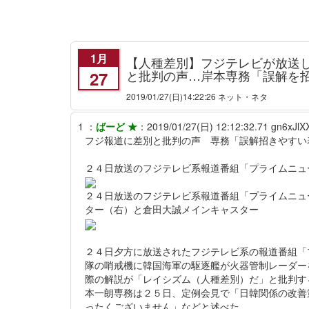
1月
【人種差別】フジテレビが放送
と批判の声…岸本専務「誤解を
27
2019/01/27
(日)14:22:26 ネット・ネタ
1
：
ばーど ★
：
2019/01/27(日) 12:12:32.71
gn6xJlX
フジ報道に差別と批判の声 専務「誤解招きやすい
２４日放送のフジテレビ系報道番組「プライムニュ
２４日放送のフジテレビ系報道番組「プライムニュ
ター（右）と倉田大誠メインキャスター
２４日夕方に放送されたフジテレビ系の報道番組「
隊の哨戒機に韓国海軍の駆逐艦が火器管制レーダー
際の解説が「レイシズム（人種差別）だ」と批判す
本一朗専務は２５日、定例会見で「日韓関係の改善
ったくございません」などと述べた。