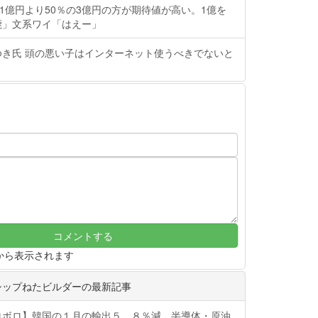
の1億円より50％の3億円の方が期待値が高い。1億を
鹿」文系ワイ「はえー」
ゆき氏 頭の悪い子はインターネット使うべきでないと
から表示されます
シップねたビルダーの最新記事
ロボロ】韓国の１月の輸出５．８％減 半導体・原油