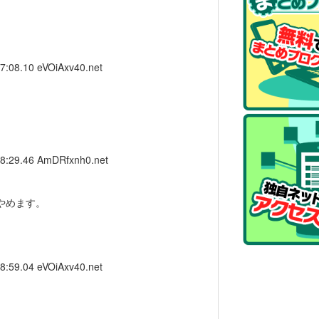
17:08.10
eVOiAxv40.net
18:29.46
AmDRfxnh0.net
やめます。
18:59.04
eVOiAxv40.net