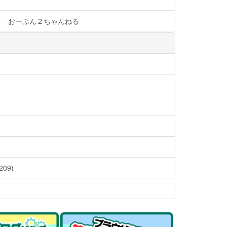
 - おーぷん２ちゃんねる
09)