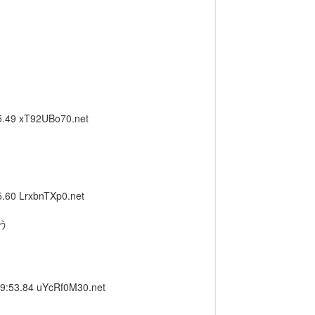
5.49
xT92UBo70.net
5.60
LrxbnTXp0.net
う
19:53.84
uYcRf0M30.net