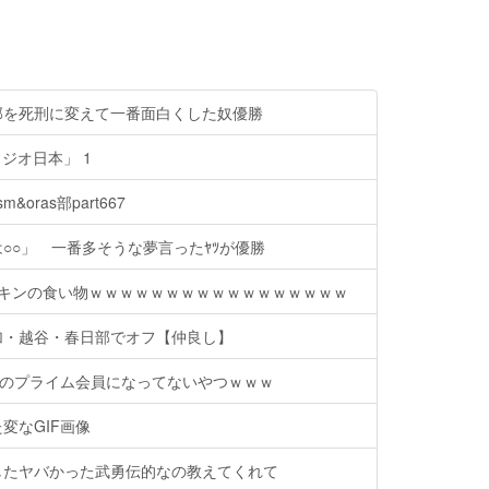
部を死刑に変えて一番面白くした奴優勝
ラジオ日本」 1
oras部part667
○○」 一番多そうな夢言ったﾔﾂが優勝
カキンの食い物ｗｗｗｗｗｗｗｗｗｗｗｗｗｗｗｗｗ
加・越谷・春日部でオフ【仲良し】
onのプライム会員になってないやつｗｗｗ
変なGIF画像
したヤバかった武勇伝的なの教えてくれて