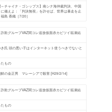
聞～チャイナ・ゴシップス】南シナ海仲裁判決、中国
」に備えよ：「判決無視」を許せば、世界は暴走を止
島 香織［7/20］
詐欺グループVAZ関コレ追放仮面赤カビツイ垢凍結
ゆき氏 頭の悪い子はインターネット使うべきでないと
ったもの
の金正男 マレーシアで殺害 [H29/2/14]
詐欺グループVAZ関コレ追放仮面赤カビツイ垢凍結
ったもの