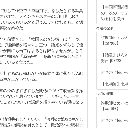
【中国新聞趣
に対して低空で「威嚇飛行」をしたとする写真
の「次の一手
タジオで、メインキャスターの反町理（おさ
める術を失う：福
ている人もいるかと思うんですけれども」と切
解説を始めた。
今週の記事
詐欺師ヒカルと
だと前置きし、「韓国人の交渉術」は「一つ、
【part66】
して理解者を増やす。三つ、論点をずらして優
ンが国にも当てはまるとは限りませんが」とこ
【話題】ひろ
中で韓国が「威嚇飛行」を新たに主張したこと
発言 [08/23]
していると伝えた。
ガキの頃怖か
批判するのは構わないが民族全体に落とし込む
る声が上がっている。
【北朝鮮】北朝鮮
本の今のぎすぎすした関係について改善策を探
今月の記事
ていないと思っています」、と答えた。一方
たことについては誤解を招きやすい表現になっ
詐欺師ヒカルと
【part66】
と情報共有したといい、「今後の放送に生かし
ガキの頃怖か
部出身の解説委員長として、政治家への取材手