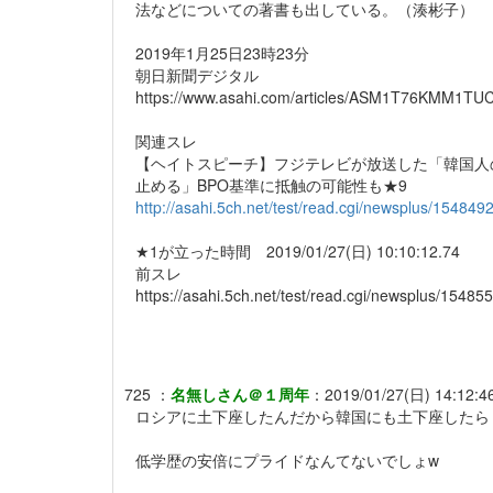
法などについての著書も出している。（湊彬子）
2019年1月25日23時23分
朝日新聞デジタル
https://www.asahi.com/articles/ASM1T76KMM1TU
関連スレ
【ヘイトスピーチ】フジテレビが放送した「韓国人
止める」BPO基準に抵触の可能性も★9
http://asahi.5ch.net/test/read.cgi/newsplus/154849
★1が立った時間 2019/01/27(日) 10:10:12.74
前スレ
https://asahi.5ch.net/test/read.cgi/newsplus/15485
725
：
名無しさん＠１周年
：
2019/01/27(日) 14:12:4
ロシアに土下座したんだから韓国にも土下座したら
低学歴の安倍にプライドなんてないでしょw