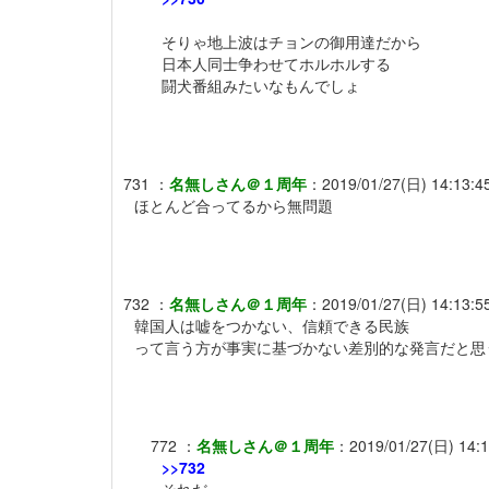
そりゃ地上波はチョンの御用達だから
日本人同士争わせてホルホルする
闘犬番組みたいなもんでしょ
731
：
名無しさん＠１周年
：
2019/01/27(日) 14:13:4
ほとんど合ってるから無問題
732
：
名無しさん＠１周年
：
2019/01/27(日) 14:13:5
韓国人は嘘をつかない、信頼できる民族
って言う方が事実に基づかない差別的な発言だと思
772
：
名無しさん＠１周年
：
2019/01/27(日) 14:
>>732
それだ。