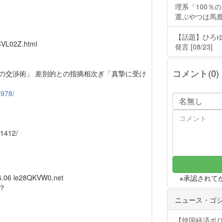
理系「100％
選ぶやつは馬
【話題】ひろ
CVL02Z.html
発言 [08/23]
コメント(0)
の交渉術」 差別的との指摘相次ぎ「真摯に受け
2978/
51412/
6.06
le28QKVW0.net
※承認されて
？
ニュース・ゴ
【韓国経済ボ