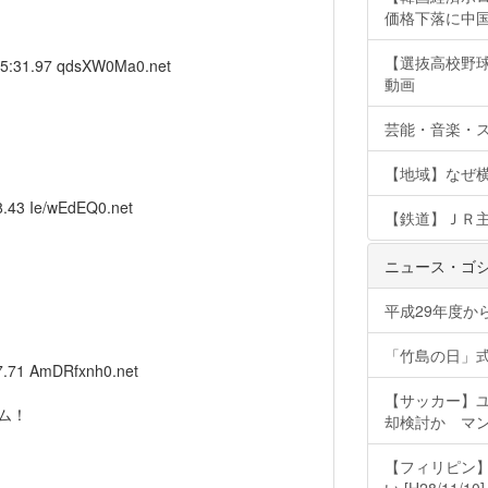
価格下落に中
【選抜高校野
15:31.97
qdsXW0Ma0.net
動画
芸能・音楽・ス
【地域】なぜ
8.43
Ie/wEdEQ0.net
【鉄道】ＪＲ
ニュース・ゴ
平成29年度か
「竹島の日」
7.71
AmDRfxnh0.net
【サッカー】ユ
ム！
却検討か マン
【フィリピン