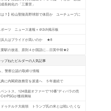
国成長鈍化の「三重苦」
球は？】松山聖陵高野球部で体罰か ユーチューブに
ポーツ ニュース速報＋＠2ch掲示板
横浜人はプライドが高いのか ★8
主要駅の放送、原則４か国語に…日英中韓★2
シップねたビルダーの人気記事
ら、警察公認の取締り情報
式典に内閣府政務官を派遣へ ５年連続で
ベントス、124億超オファーで“10番”ディバラの売
CやPSGが獲得興味
】ドゥテルテ大統領 トランプ氏の米とは戦いたくな