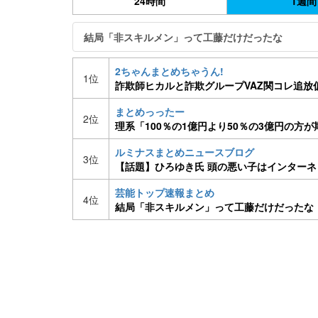
24時間
1週間
結局「非スキルメン」って工藤だけだったな
2ちゃんまとめちゃうん!
1位
詐欺師ヒカルと詐欺グループVAZ関コレ追放仮
まとめっったー
2位
理系「100％の1億円より50％の3億円の方
「はえー」
ルミナスまとめニュースブログ
3位
【話題】ひろゆき氏 頭の悪い子はインターネット
芸能トップ速報まとめ
4位
結局「非スキルメン」って工藤だけだったな