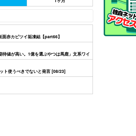
1ヶ月
面赤カビツイ垢凍結【part66】
が期待値が高い。1億を選ぶやつは馬鹿」文系ワイ
使うべきでないと発言 [08/23]