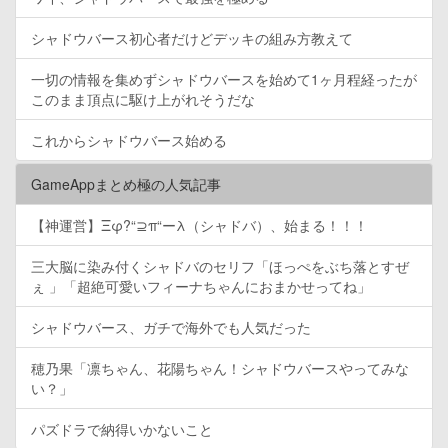
シャドウバース初心者だけどデッキの組み方教えて
一切の情報を集めずシャドウバースを始めて1ヶ月程経ったが
このまま頂点に駆け上がれそうだな
これからシャドウバース始める
GameAppまとめ極の人気記事
【神運営】Ξφ?“⊇π“ーλ（シャドバ）、始まる！！！
三大脳に染み付くシャドバのセリフ「ほっぺをぶち落とすぜ
ぇ 」「超絶可愛いフィーナちゃんにおまかせってね」
シャドウバース、ガチで海外でも人気だった
穂乃果「凛ちゃん、花陽ちゃん！シャドウバースやってみな
い？」
パズドラで納得いかないこと