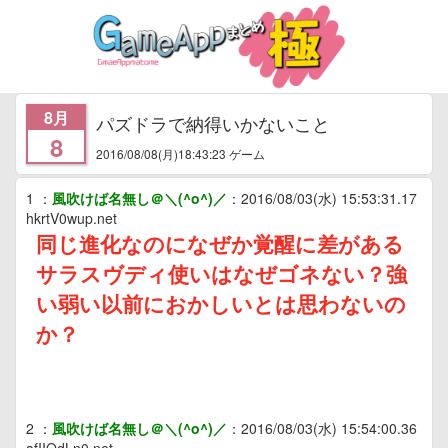
8月
パズドラで納得いかないこと
8
2016/08/08
(月)18:43:23 ゲーム
1
：
風吹けば名無し＠＼(^o^)／
：
2016/08/03(水) 15:53:31.17
hkrtV0wup.net
同じ進化なのになぜか覚醒に差がある
サラスヴディ使いはなぜゴネない？強
い弱い以前におかしいとは思わないの
か？
2
：
風吹けば名無し＠＼(^o^)／
：
2016/08/03(水) 15:54:00.36
afIIOdLn0.net