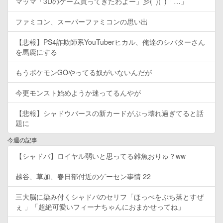
マッマ「3Dのゲーム買ってきたわよー」彡(ﾟ)(ﾟ)「…」
ファミコン、スーパーファミコンの思い出
【悲報】PS4詐欺師系YouTuberヒカル、俺達のシバターさん
を馬鹿にする
もうポケモンGOやってる奴がいないんだが
今更モンスト始めようか迷ってるんやが
【悲報】シャドウバースの新カードがぶっ壊れ過ぎてると話
題に
今週の記事
【シャドバ】ロイヤル弱いと思ってる雑魚おりゅ？ww
越谷、草加、春日部付近のゲーセン事情 22
三大脳に染み付くシャドバのセリフ「ほっぺをぶち落とすぜ
ぇ 」「超絶可愛いフィーナちゃんにおまかせってね」