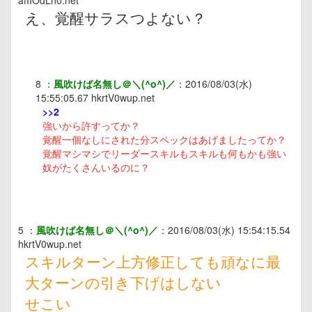
え、覚醒サラスつよない？
8
：
風吹けば名無し＠＼(^o^)／
：
2016/08/03(水)
15:55:05.67
hkrtV0wup.net
>>2
強いから許すってか？
覚醒一個なしにされた分スペックはあげましたってか？
覚醒マシマシでリーダースキルもスキルも何もかも強い
奴がたくさんいるのに？
5
：
風吹けば名無し＠＼(^o^)／
：
2016/08/03(水) 15:54:15.54
hkrtV0wup.net
スキルターン上方修正しても頑なに最
大ターンの引き下げはしない
せこい