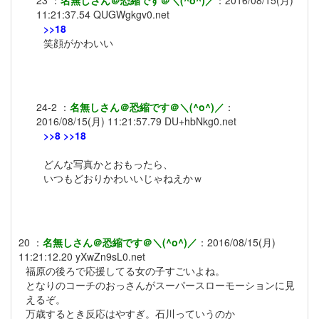
23
：
名無しさん＠恐縮です＠＼(^o^)／
：
2016/08/15(月)
11:21:37.54
QUGWgkgv0.net
>>18
笑顔がかわいい
24-2
：
名無しさん＠恐縮です＠＼(^o^)／
：
2016/08/15(月) 11:21:57.79
DU+hbNkg0.net
>>8
>>18
どんな写真かとおもったら、
いつもどおりかわいいじゃねえかｗ
20
：
名無しさん＠恐縮です＠＼(^o^)／
：
2016/08/15(月)
11:21:12.20
yXwZn9sL0.net
福原の後ろで応援してる女の子すごいよね。
となりのコーチのおっさんがスーパースローモーションに見
えるぞ。
万歳するとき反応はやすぎ。石川っていうのか