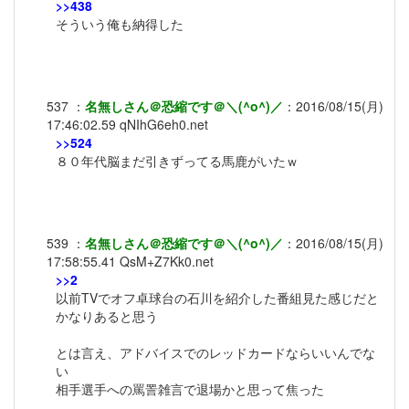
>>438
そういう俺も納得した
537
：
名無しさん＠恐縮です＠＼(^o^)／
：
2016/08/15(月)
17:46:02.59
qNIhG6eh0.net
>>524
８０年代脳まだ引きずってる馬鹿がいたｗ
539
：
名無しさん＠恐縮です＠＼(^o^)／
：
2016/08/15(月)
17:58:55.41
QsM+Z7Kk0.net
>>2
以前TVでオフ卓球台の石川を紹介した番組見た感じだと
かなりあると思う
とは言え、アドバイスでのレッドカードならいいんでな
い
相手選手への罵詈雑言で退場かと思って焦った