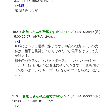
13:31:01.57
h60GAaVt0.net
>>425
俺も納得したぞ
489
：
名無しさん＠恐縮です＠＼(^o^)／
：
2016/08/15(月)
15:00:29.07
+aH7cV+20.net
>>2
卓球にこういう選手は多いです。中高の地方レベルの大
会は、相手を挑発してなんぼみたいな選手もけっこう見
かけます。
相手の顔を見ながらガッツポーズ。「よっしゃー(シャ
ー、サー)」と叫ぶのは普通にやってきます。「回転掛か
ってないよ！(ヘボサーブ！)」などのヤジも補欠が飛ばし
ます。
516
：
名無しさん＠恐縮です＠＼(^o^)／
：
2016/08/15(月)
16:30:39.09
MIvjHz9F0.net
>>2