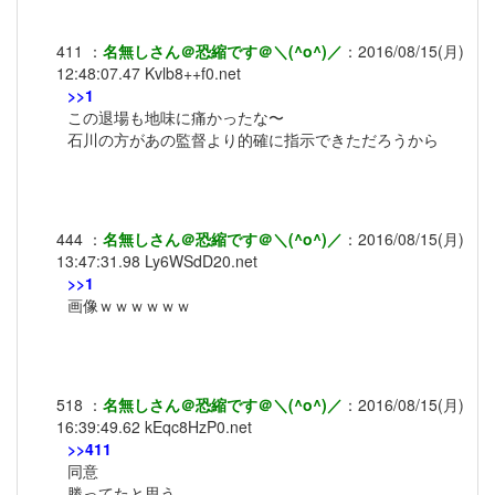
411
：
名無しさん＠恐縮です＠＼(^o^)／
：
2016/08/15(月)
12:48:07.47
Kvlb8++f0.net
>>1
この退場も地味に痛かったな〜
石川の方があの監督より的確に指示できただろうから
444
：
名無しさん＠恐縮です＠＼(^o^)／
：
2016/08/15(月)
13:47:31.98
Ly6WSdD20.net
>>1
画像ｗｗｗｗｗｗ
518
：
名無しさん＠恐縮です＠＼(^o^)／
：
2016/08/15(月)
16:39:49.62
kEqc8HzP0.net
>>411
同意
勝ってたと思う