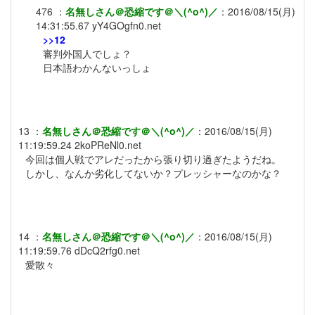
476
：
名無しさん＠恐縮です＠＼(^o^)／
：
2016/08/15(月)
14:31:55.67
yY4GOgfn0.net
>>12
審判外国人でしょ？
日本語わかんないっしょ
13
：
名無しさん＠恐縮です＠＼(^o^)／
：
2016/08/15(月)
11:19:59.24
2koPReNl0.net
今回は個人戦でアレだったから張り切り過ぎたようだね。
しかし、なんか劣化してないか？プレッシャーなのかな？
14
：
名無しさん＠恐縮です＠＼(^o^)／
：
2016/08/15(月)
11:19:59.76
dDcQ2rfg0.net
愛散々