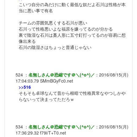
こいつ自分の為だけに動く最低な奴だよ石川は性格が本
当に悪い事で有名
チームの雰囲気悪くする石川が悪い
石川って性格悪いよな福原を嫌ってるのが分かる
裏で陰湿な石川は藁人形に五寸釘打ってるのが容易に想
像出来る
石川の陰湿さはちょっと普通じゃない
524
：
名無しさん＠恐縮です＠＼(^o^)／
：
2016/08/15(月)
17:04:03.79
SMmBGyFc0.net
>>516
そもそも卓球なんて昔から根暗で性格異常なやつしかや
らないって決まってただろｗ
534
：
名無しさん＠恐縮です＠＼(^o^)／
：
2016/08/15(月)
17:36:29.32
f79i/T+T0.net