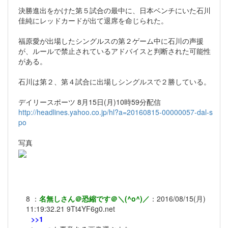
決勝進出をかけた第５試合の最中に、日本ベンチにいた石川
佳純にレッドカードが出て退席を命じられた。
福原愛が出場したシングルスの第２ゲーム中に石川の声援
が、ルールで禁止されているアドバイスと判断された可能性
がある。
石川は第２、第４試合に出場しシングルスで２勝している。
デイリースポーツ 8月15日(月)10時59分配信
http://headlines.yahoo.co.jp/hl?a=20160815-00000057-dal-s
po
写真
8
：
名無しさん＠恐縮です＠＼(^o^)／
：
2016/08/15(月)
11:19:32.21
9Tt4YF6g0.net
>>1