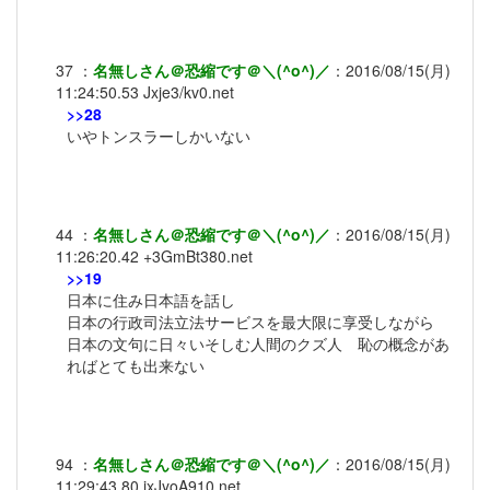
37
：
名無しさん＠恐縮です＠＼(^o^)／
：
2016/08/15(月)
11:24:50.53
Jxje3/kv0.net
>>28
いやトンスラーしかいない
44
：
名無しさん＠恐縮です＠＼(^o^)／
：
2016/08/15(月)
11:26:20.42
+3GmBt380.net
>>19
日本に住み日本語を話し
日本の行政司法立法サービスを最大限に享受しながら
日本の文句に日々いそしむ人間のクズ人 恥の概念があ
ればとても出来ない
94
：
名無しさん＠恐縮です＠＼(^o^)／
：
2016/08/15(月)
11:29:43.80
ixJyoA910.net