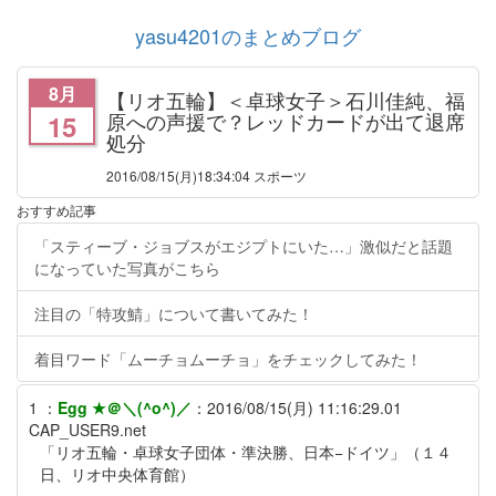
yasu4201のまとめブログ
8月
【リオ五輪】＜卓球女子＞石川佳純、福
原への声援で？レッドカードが出て退席
15
処分
2016/08/15
(月)18:34:04 スポーツ
おすすめ記事
「スティーブ・ジョブスがエジプトにいた…」激似だと話題
になっていた写真がこちら
注目の「特攻鯖」について書いてみた！
着目ワード「ムーチョムーチョ」をチェックしてみた！
1
：
Egg ★＠＼(^o^)／
：
2016/08/15(月) 11:16:29.01
CAP_USER9.net
「リオ五輪・卓球女子団体・準決勝、日本−ドイツ」（１４
日、リオ中央体育館）