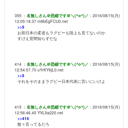
355
：
名無しさん＠恐縮です＠＼(^o^)／
：
2016/08/15(月)
12:05:18.37
m8bEgFCU0.net
>>5
お前日本の柔道もラグビーも陸上も見てないのか
すげえ世間知らずだな
414
：
名無しさん＠恐縮です＠＼(^o^)／
：
2016/08/15(月)
12:54:57.70
uYrKY6jL0.net
>>5
それをそのままラグビー日本代表に言いにいけよ
415
：
名無しさん＠恐縮です＠＼(^o^)／
：
2016/08/15(月)
12:56:46.45
YVLIta220.net
>>414
散々言ってるだろ