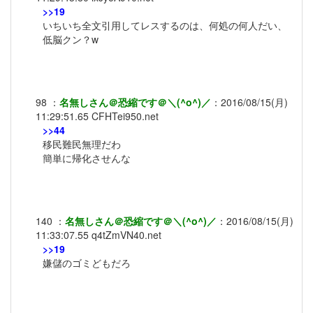
>>19
いちいち全文引用してレスするのは、何処の何人だい、
低脳クン？w
98
：
名無しさん＠恐縮です＠＼(^o^)／
：
2016/08/15(月)
11:29:51.65
CFHTei950.net
>>44
移民難民無理だわ
簡単に帰化させんな
140
：
名無しさん＠恐縮です＠＼(^o^)／
：
2016/08/15(月)
11:33:07.55
q4tZmVN40.net
>>19
嫌儲のゴミどもだろ