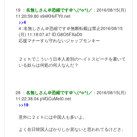
19
：
名無しさん＠恐縮です＠＼(^o^)／
：
2016/08/15(月)
11:20:59.80
x94KHvFY0.net
>>4
4 :名無しさん＠恐縮です＠無断転載は禁止2016/08/15
(月) 11:18:07.47 ID:G8O5FXaD0
応援マナーすら守れないジャップモンキー
２ｃｈでこういう日本人差別のヘイトスピーチを書いて
いる奴らは何処の何人なんだ？
28
：
名無しさん＠恐縮です＠＼(^o^)／
：
2016/08/15(月)
11:22:38.04
pVGCuMeI0.net
>>19
意外に２ｃｈには中国人も多いよ。
よく在日韓国人ばかりしか居ないと思われてるけどさ。