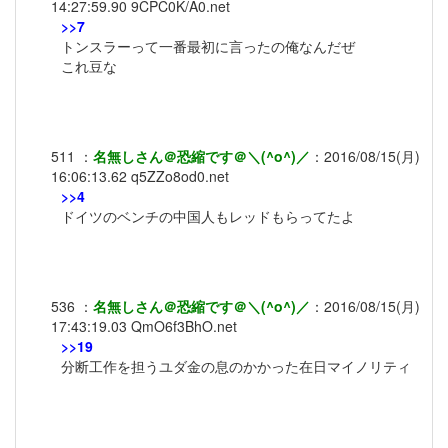
14:27:59.90
9CPC0K/A0.net
>>7
トンスラーって一番最初に言ったの俺なんだぜ
これ豆な
511
：
名無しさん＠恐縮です＠＼(^o^)／
：
2016/08/15(月)
16:06:13.62
q5ZZo8od0.net
>>4
ドイツのベンチの中国人もレッドもらってたよ
536
：
名無しさん＠恐縮です＠＼(^o^)／
：
2016/08/15(月)
17:43:19.03
QmO6f3BhO.net
>>19
分断工作を担うユダ金の息のかかった在日マイノリティ