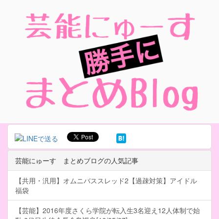
芸能にゅーす まとめブログの人気記事
【共用・汎用】オムニバススレッド2【過疎対策】アイドル
福袋
【芸能】2016年度さくら学院が転入生3名迎え12人体制で始