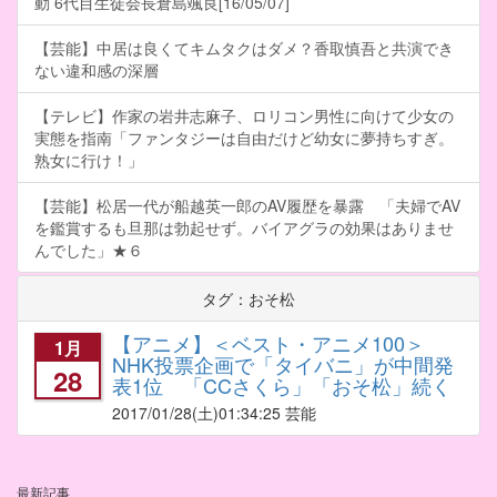
動 6代目生徒会長倉島颯良[16/05/07]
【芸能】中居は良くてキムタクはダメ？香取慎吾と共演でき
ない違和感の深層
【テレビ】作家の岩井志麻子、ロリコン男性に向けて少女の
実態を指南「ファンタジーは自由だけど幼女に夢持ちすぎ。
熟女に行け！」
【芸能】松居一代が船越英一郎のAV履歴を暴露 「夫婦でAV
を鑑賞するも旦那は勃起せず。バイアグラの効果はありませ
んでした」★６
タグ：おそ松
【アニメ】＜ベスト・アニメ100＞
1月
NHK投票企画で「タイバニ」が中間発
28
表1位 「CCさくら」「おそ松」続く
2017/01/28
(土)01:34:25 芸能
最新記事