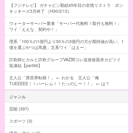
【フジテレビ】 ガチャピン勤続45年目の非情リストラ ポン
キッキーズ3月終了 ［H30/2/13］
ウォーターサーバー業者「サーバー代無料！取付も無料！」
ワイ「ええな、契約や！」
理系「100％の1億円より50％の3億円の方が期待値が高い。1
億を選ぶやつは馬鹿」文系ワイ「はえー」
詐欺師ヒカルと詐欺グループVAZ関コレ追放仮面赤カビツイ
垢凍結【part66】
主人公「異世界転移！」 ← わかる 主人公「俺
TUEEEEE！！ハーレム！！たっのしー！！」 ← は？
ジャンル
芸能 (397)
スポーツ (3)