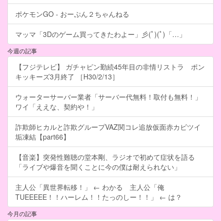
ポケモンGO - おーぷん２ちゃんねる
マッマ「3Dのゲーム買ってきたわよー」彡(ﾟ)(ﾟ)「…」
今週の記事
【フジテレビ】 ガチャピン勤続45年目の非情リストラ ポン
キッキーズ3月終了 ［H30/2/13］
ウォーターサーバー業者「サーバー代無料！取付も無料！」
ワイ「ええな、契約や！」
詐欺師ヒカルと詐欺グループVAZ関コレ追放仮面赤カビツイ
垢凍結【part66】
【音楽】突発性難聴の堂本剛、ラジオで初めて症状を語る
「ライブや爆音を聞くことに今の僕は耐えられない」
主人公「異世界転移！」 ← わかる 主人公「俺
TUEEEEE！！ハーレム！！たっのしー！！」 ← は？
今月の記事