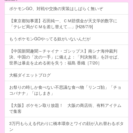
ポケモンGO、対戦や交換の実装はしばらく無いぞ
【東京都知事選】石田純一、ＣＭ賠償金が天文学的数字に
「テレビ局がＣＭを差し替えて…」[H28/7/9]
もうポケモンGOやってる奴がいないんだが
【中国新聞趣聞～チャイナ・ゴシップス】南シナ海仲裁判
決、中国の「次の一手」に備えよ：「判決無視」を許せば、
世界は暴走を止める術を失う：福島 香織［7/20］
大幅ダイエットブログ
お祭りの時しか食べない不思議な食べ物「リンゴ飴」「チョ
コバナナ」「はしまき」
【大阪】ポケモン取り放題！ 大阪の商店街、有料アイテム
で集客
3万円もらえる代わりに橋本環奈とワイの顔が入れ替わるボタ
ン