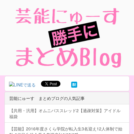
芸能にゅーす まとめブログの人気記事
【共用・汎用】オムニバススレッド2【過疎対策】アイドル
福袋
【芸能】2016年度さくら学院が転入生3名迎え12人体制で始