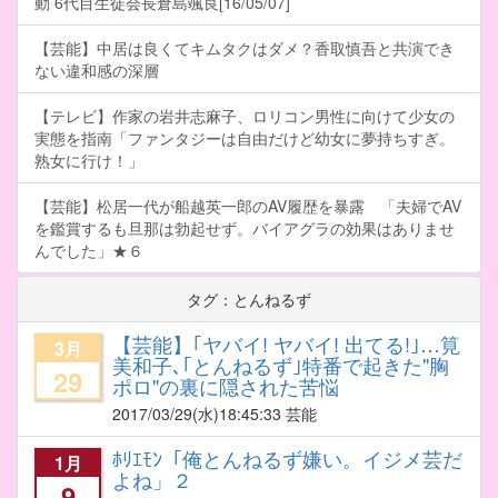
動 6代目生徒会長倉島颯良[16/05/07]
【芸能】中居は良くてキムタクはダメ？香取慎吾と共演でき
ない違和感の深層
【テレビ】作家の岩井志麻子、ロリコン男性に向けて少女の
実態を指南「ファンタジーは自由だけど幼女に夢持ちすぎ。
熟女に行け！」
【芸能】松居一代が船越英一郎のAV履歴を暴露 「夫婦でAV
を鑑賞するも旦那は勃起せず。バイアグラの効果はありませ
んでした」★６
タグ：とんねるず
【芸能】｢ヤバイ! ヤバイ! 出てる!｣…筧
3月
美和子､｢とんねるず｣特番で起きた"胸
29
ポロ"の裏に隠された苦悩
2017/03/29
(水)18:45:33 芸能
ﾎﾘｴﾓﾝ「俺とんねるず嫌い。イジメ芸だ
1月
よね」２
9