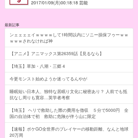
2017/01/09
(月)00:18:18 芸能
最新記事
ンェェェェイｗｗｗｗして1時間以内にソニー損保フゥーｗｗ
ｗｗｗされなければ神
【アニメ】アニマックス第26359話【見るなら】
【埼玉】草加・八潮・三郷 4
今更モンスト始めようか迷ってるんやが
睡眠短い日本人、独特な居眠り文化に秘密あり？ 人前でも抵
抗なし周りも寛容…英学者考察
【埼玉】 ヘリで救助した際の費用を徴収 ５分で5000円 全
国の自治体で初 救助に危険が伴う山に限定
【速報】ポケGO全世界のプレイヤーの移動距離、なんと地球
20万周