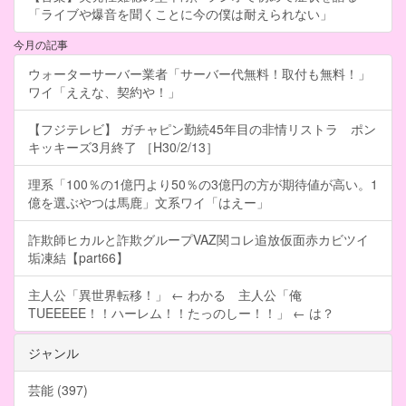
「ライブや爆音を聞くことに今の僕は耐えられない」
今月の記事
ウォーターサーバー業者「サーバー代無料！取付も無料！」
ワイ「ええな、契約や！」
【フジテレビ】 ガチャピン勤続45年目の非情リストラ ポン
キッキーズ3月終了 ［H30/2/13］
理系「100％の1億円より50％の3億円の方が期待値が高い。1
億を選ぶやつは馬鹿」文系ワイ「はえー」
詐欺師ヒカルと詐欺グループVAZ関コレ追放仮面赤カビツイ
垢凍結【part66】
主人公「異世界転移！」 ← わかる 主人公「俺
TUEEEEE！！ハーレム！！たっのしー！！」 ← は？
ジャンル
芸能 (397)