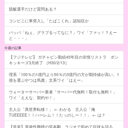
競艇選手だけど質問ある？
コンビニに車突入し「たばこくれ」認知症か
バッバ「ねぇ、グラブるってなに？」ワイ「ファッ！？えー
と・・・」
今週の記事
【フジテレビ】 ガチャピン勤続45年目の非情リストラ ポン
キッキーズ3月終了 ［H30/2/13］
理系「100％の1億円より50％の3億円の方が期待値が高い。1
億を選ぶやつは馬鹿」文系ワイ「はえー」
ウォーターサーバー業者「サーバー代無料！取付も無料！」
ワイ「ええな、契約や！」
主人公「異世界転移！」 ← わかる 主人公「俺
TUEEEEE！！ハーレム！！たっのしー！！」 ← は？
【音楽】突発性難聴の堂本剛、ラジオで初めて症状を語る