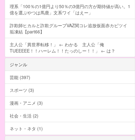
理系「100％の1億円より50％の3億円の方が期待値が高い。1
億を選ぶやつは馬鹿」文系ワイ「はえー」
詐欺師ヒカルと詐欺グループVAZ関コレ追放仮面赤カビツイ
垢凍結【part66】
主人公「異世界転移！」 ← わかる 主人公「俺
TUEEEEE！！ハーレム！！たっのしー！！」 ← は？
ジャンル
芸能 (397)
スポーツ (3)
漫画・アニメ (3)
社会・生活 (2)
ネット・ネタ (1)