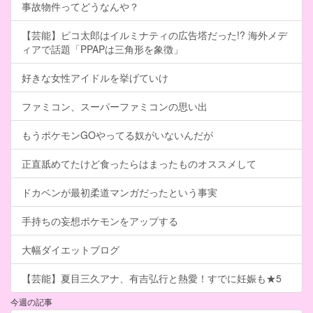
事故物件ってどうなんや？
【芸能】ピコ太郎はイルミナティの広告塔だった!? 海外メデ
ィアで話題「PPAPは三角形を象徴」
好きな女性アイドルを挙げていけ
ファミコン、スーパーファミコンの思い出
もうポケモンGOやってる奴がいないんだが
正直舐めてたけど食ったらはまったものオススメして
ドカベンが最初柔道マンガだったという事実
手持ちの妄想ポケモンをアップする
大幅ダイエットブログ
【芸能】夏目三久アナ、有吉弘行と熱愛！すでに妊娠も★5
今週の記事