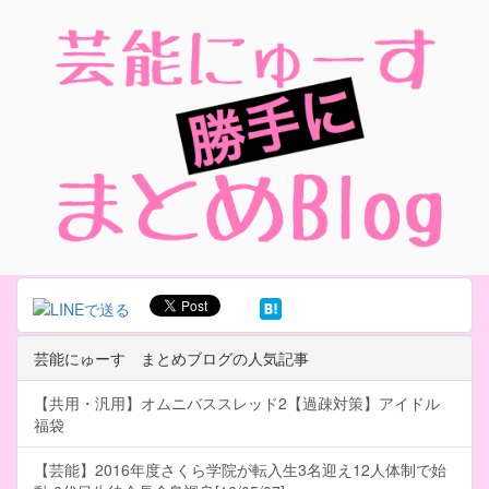
芸能にゅーす まとめブログの人気記事
【共用・汎用】オムニバススレッド2【過疎対策】アイドル
福袋
【芸能】2016年度さくら学院が転入生3名迎え12人体制で始