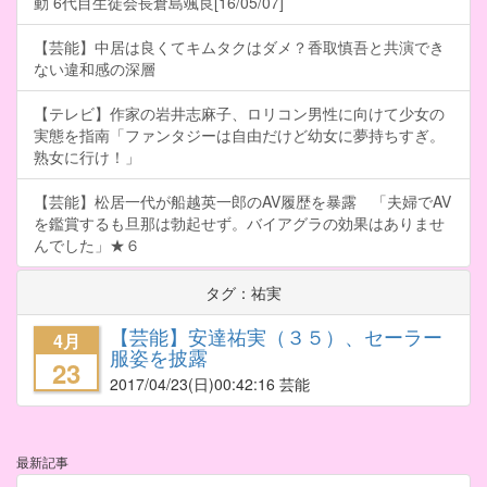
動 6代目生徒会長倉島颯良[16/05/07]
【芸能】中居は良くてキムタクはダメ？香取慎吾と共演でき
ない違和感の深層
【テレビ】作家の岩井志麻子、ロリコン男性に向けて少女の
実態を指南「ファンタジーは自由だけど幼女に夢持ちすぎ。
熟女に行け！」
【芸能】松居一代が船越英一郎のAV履歴を暴露 「夫婦でAV
を鑑賞するも旦那は勃起せず。バイアグラの効果はありませ
んでした」★６
タグ：祐実
【芸能】安達祐実（３５）、セーラー
4月
服姿を披露
23
2017/04/23
(日)00:42:16 芸能
最新記事