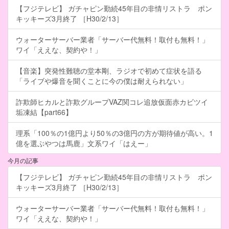
【フジテレビ】 ガチャピン勤続45年目の非情リストラ ポン
キッキーズ3月終了 ［H30/2/13］
ウォーターサーバー業者「サーバー代無料！取付も無料！」
ワイ「ええな、契約や！」
【音楽】突発性難聴の堂本剛、ラジオで初めて症状を語る
「ライブや爆音を聞くことに今の僕は耐えられない」
詐欺師ヒカルと詐欺グループVAZ関コレ追放仮面赤カビツイ
垢凍結【part66】
理系「100％の1億円より50％の3億円の方が期待値が高い。1
億を選ぶやつは馬鹿」文系ワイ「はえー」
今月の記事
【フジテレビ】 ガチャピン勤続45年目の非情リストラ ポン
キッキーズ3月終了 ［H30/2/13］
ウォーターサーバー業者「サーバー代無料！取付も無料！」
ワイ「ええな、契約や！」