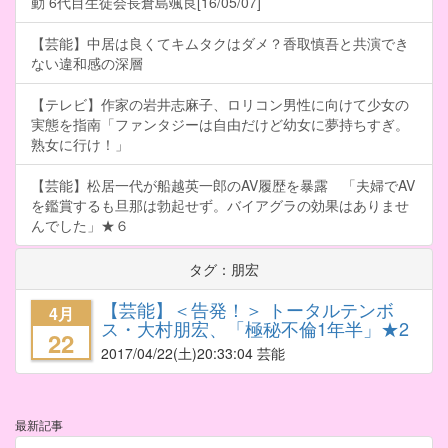
動 6代目生徒会長倉島颯良[16/05/07]
【芸能】中居は良くてキムタクはダメ？香取慎吾と共演でき
ない違和感の深層
【テレビ】作家の岩井志麻子、ロリコン男性に向けて少女の
実態を指南「ファンタジーは自由だけど幼女に夢持ちすぎ。
熟女に行け！」
【芸能】松居一代が船越英一郎のAV履歴を暴露 「夫婦でAV
を鑑賞するも旦那は勃起せず。バイアグラの効果はありませ
んでした」★６
タグ：朋宏
【芸能】＜告発！＞ トータルテンボ
4月
ス・大村朋宏、「極秘不倫1年半」★2
22
2017/04/22
(土)20:33:04 芸能
最新記事