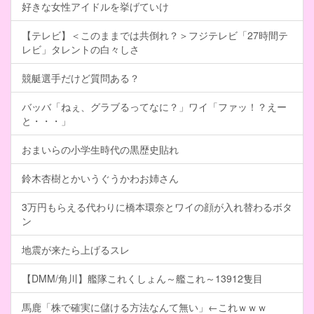
好きな女性アイドルを挙げていけ
【テレビ】＜このままでは共倒れ？＞フジテレビ「27時間テ
レビ」タレントの白々しさ
競艇選手だけど質問ある？
バッバ「ねぇ、グラブるってなに？」ワイ「ファッ！？えー
と・・・」
おまいらの小学生時代の黒歴史貼れ
鈴木杏樹とかいうぐうかわお姉さん
3万円もらえる代わりに橋本環奈とワイの顔が入れ替わるボタ
ン
地震が来たら上げるスレ
【DMM/角川】艦隊これくしょん～艦これ～13912隻目
馬鹿「株で確実に儲ける方法なんて無い」←これｗｗｗ