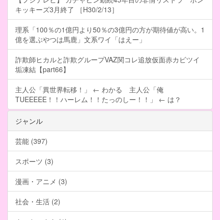
キッキーズ3月終了 ［H30/2/13］
理系「100％の1億円より50％の3億円の方が期待値が高い。1
億を選ぶやつは馬鹿」文系ワイ「はえー」
詐欺師ヒカルと詐欺グループVAZ関コレ追放仮面赤カビツイ
垢凍結【part66】
主人公「異世界転移！」 ← わかる 主人公「俺
TUEEEEE！！ハーレム！！たっのしー！！」 ← は？
ジャンル
芸能 (397)
スポーツ (3)
漫画・アニメ (3)
社会・生活 (2)