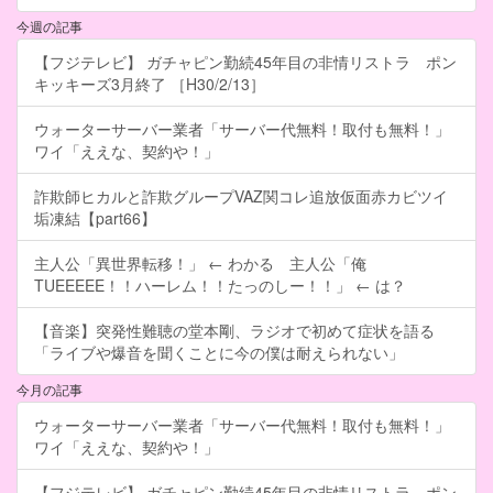
今週の記事
【フジテレビ】 ガチャピン勤続45年目の非情リストラ ポン
キッキーズ3月終了 ［H30/2/13］
ウォーターサーバー業者「サーバー代無料！取付も無料！」
ワイ「ええな、契約や！」
詐欺師ヒカルと詐欺グループVAZ関コレ追放仮面赤カビツイ
垢凍結【part66】
主人公「異世界転移！」 ← わかる 主人公「俺
TUEEEEE！！ハーレム！！たっのしー！！」 ← は？
【音楽】突発性難聴の堂本剛、ラジオで初めて症状を語る
「ライブや爆音を聞くことに今の僕は耐えられない」
今月の記事
ウォーターサーバー業者「サーバー代無料！取付も無料！」
ワイ「ええな、契約や！」
【フジテレビ】 ガチャピン勤続45年目の非情リストラ ポン