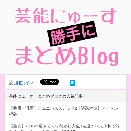
芸能にゅーす まとめブログの人気記事
【共用・汎用】オムニバススレッド2【過疎対策】アイドル
福袋
【芸能】2016年度さくら学院が転入生3名迎え12人体制で始