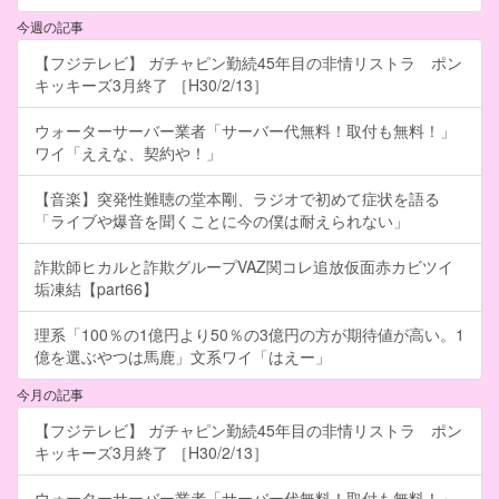
今週の記事
【フジテレビ】 ガチャピン勤続45年目の非情リストラ ポン
キッキーズ3月終了 ［H30/2/13］
ウォーターサーバー業者「サーバー代無料！取付も無料！」
ワイ「ええな、契約や！」
【音楽】突発性難聴の堂本剛、ラジオで初めて症状を語る
「ライブや爆音を聞くことに今の僕は耐えられない」
詐欺師ヒカルと詐欺グループVAZ関コレ追放仮面赤カビツイ
垢凍結【part66】
理系「100％の1億円より50％の3億円の方が期待値が高い。1
億を選ぶやつは馬鹿」文系ワイ「はえー」
今月の記事
【フジテレビ】 ガチャピン勤続45年目の非情リストラ ポン
キッキーズ3月終了 ［H30/2/13］
ウォーターサーバー業者「サーバー代無料！取付も無料！」