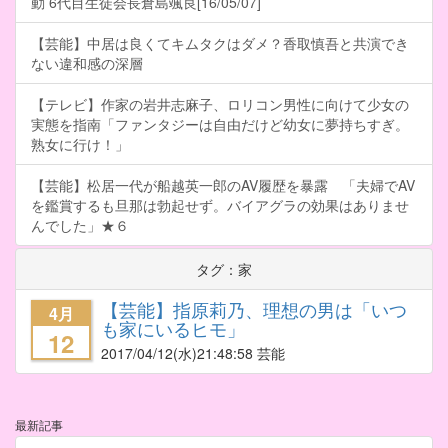
動 6代目生徒会長倉島颯良[16/05/07]
【芸能】中居は良くてキムタクはダメ？香取慎吾と共演でき
ない違和感の深層
【テレビ】作家の岩井志麻子、ロリコン男性に向けて少女の
実態を指南「ファンタジーは自由だけど幼女に夢持ちすぎ。
熟女に行け！」
【芸能】松居一代が船越英一郎のAV履歴を暴露 「夫婦でAV
を鑑賞するも旦那は勃起せず。バイアグラの効果はありませ
んでした」★６
タグ：家
【芸能】指原莉乃、理想の男は「いつ
4月
も家にいるヒモ」
12
2017/04/12
(水)21:48:58 芸能
最新記事