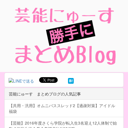
芸能にゅーす まとめブログの人気記事
【共用・汎用】オムニバススレッド2【過疎対策】アイドル
福袋
【芸能】2016年度さくら学院が転入生3名迎え12人体制で始