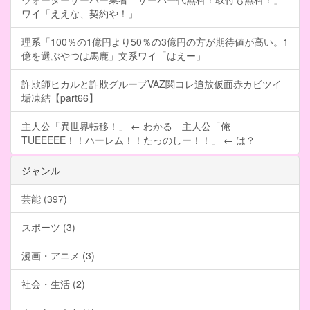
ワイ「ええな、契約や！」
理系「100％の1億円より50％の3億円の方が期待値が高い。1
億を選ぶやつは馬鹿」文系ワイ「はえー」
詐欺師ヒカルと詐欺グループVAZ関コレ追放仮面赤カビツイ
垢凍結【part66】
主人公「異世界転移！」 ← わかる 主人公「俺
TUEEEEE！！ハーレム！！たっのしー！！」 ← は？
ジャンル
芸能 (397)
スポーツ (3)
漫画・アニメ (3)
社会・生活 (2)