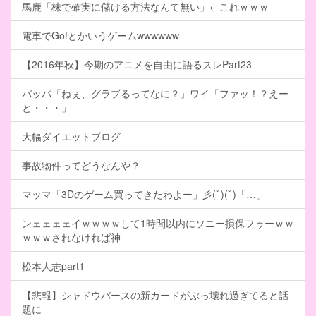
馬鹿「株で確実に儲ける方法なんて無い」←これｗｗｗ
電車でGo!とかいうゲームwwwwww
【2016年秋】今期のアニメを自由に語るスレPart23
バッバ「ねぇ、グラブるってなに？」ワイ「ファッ！？えー
と・・・」
大幅ダイエットブログ
事故物件ってどうなんや？
マッマ「3Dのゲーム買ってきたわよー」彡(ﾟ)(ﾟ)「…」
ンェェェェイｗｗｗｗして1時間以内にソニー損保フゥーｗｗ
ｗｗｗされなければ神
松本人志part1
【悲報】シャドウバースの新カードがぶっ壊れ過ぎてると話
題に